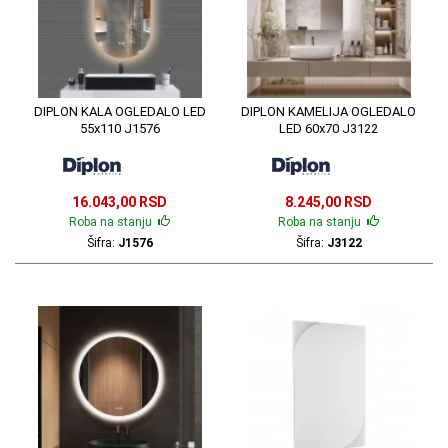
DIPLON KALA OGLEDALO LED
DIPLON KAMELIJA OGLEDALO
55x110 J1576
LED 60x70 J3122
16.043,00 RSD
8.245,00 RSD
Roba na stanju
Roba na stanju
Šifra:
J1576
Šifra:
J3122