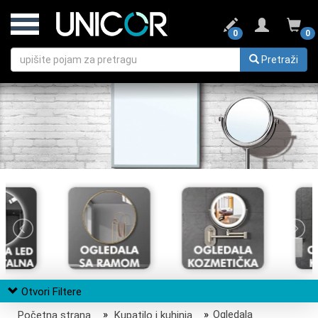
0
0
Pretraži
Otvori Filtere
Početna strana
»
Kupatilo i kuhinja
»
Ogledala