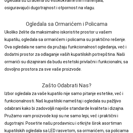
ogledala su izrađena od visokokvalitetnih materijala,
osiguravajući dugotrajnost i otpornost na vlagu.
Ogledala sa Ormarićem i Policama
Ukoliko želite da maksimalno iskoristite prostor u vašem
kupatilu, ogledala sa ormarićem i policama su praktično rešenje.
Ova ogledala ne samo da pružaju funkcionalnost ogledanja, već i
dodatni prostor za odlaganje vaših kupatilskih potrepština. Naši
ormarići su dizajnirani da budu estetski privlačni i funkcionalni, sa
dovoljno prostora za sve vaše proizvode.
Zašto Odabrati Nas?
Izbor ogledala za vaše kupatilo nije samo pitanje estetike, već i
funkcionalnosti. Naš kupatilski nameštaj i ogledala su pažljivo
odabrani kako bi zadovoljili najviše standarde kvaliteta i dizajna.
Pružamo vam proizvode koji su ne samo lepi, već i praktični i
dugotrajni. Posetite našu prodavnicu i otkrijte širok asortiman
kupatilskih ogledala sa LED rasvetom, sa ormarićem, sa policama