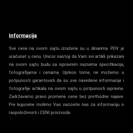
Informacija
Sve cene na ovom sajtu izražene su u dinarima. PDV je
uračunat u cenu. Unicor nastoji da Vam svi artikli prikazani
na ovom sajtu budu sa ispravnim nazivima specifikacija,
fotografijama i cenama. Uprkos tome, ne možemo u
potpunosti garantovati da su sve navedene informacije i
fotografije artikala na ovom sajtu u potpunosti ispravne.
Zadržavamo pravo promene cene bez prethodne najave.
Pre kupovine molimo Vas nazovite nas za informaciju o
raspoloživosti i CENI proizvoda.