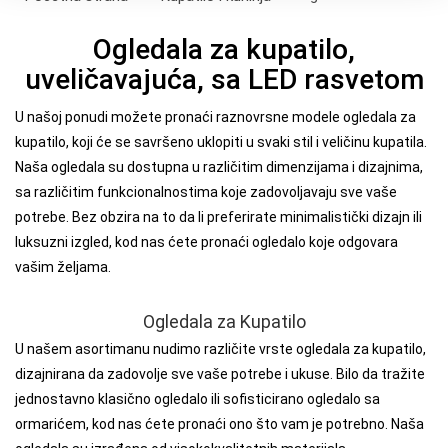
Ogledala za kupatilo,
uveličavajuća, sa LED rasvetom
U našoj ponudi možete pronaći raznovrsne modele ogledala za
kupatilo, koji će se savršeno uklopiti u svaki stil i veličinu kupatila.
Naša ogledala su dostupna u različitim dimenzijama i dizajnima,
sa različitim funkcionalnostima koje zadovoljavaju sve vaše
potrebe. Bez obzira na to da li preferirate minimalistički dizajn ili
luksuzni izgled, kod nas ćete pronaći ogledalo koje odgovara
vašim željama.
Ogledala za Kupatilo
U našem asortimanu nudimo različite vrste ogledala za kupatilo,
dizajnirana da zadovolje sve vaše potrebe i ukuse. Bilo da tražite
jednostavno klasično ogledalo ili sofisticirano ogledalo sa
ormarićem, kod nas ćete pronaći ono što vam je potrebno. Naša