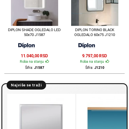
DIPLON SHADE OGLEDALO LED
DIPLON TORINO BLACK
50x70 J1587
OGLEDALO 60x75 J1210
11.040,00 RSD
9.797,00 RSD
Roba na stanju
Roba na stanju
Šifra:
J1587
Šifra:
J1210
Najviše se traži