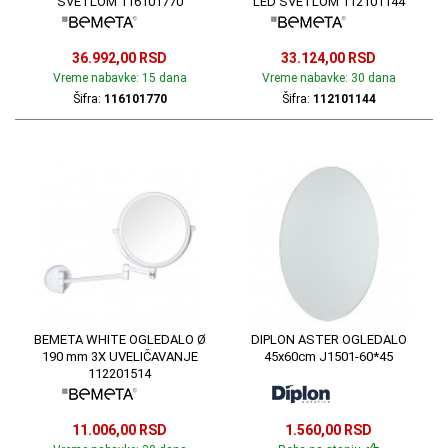
SVETLOM 116101770
LED SVETLOM 112101144
36.992,00 RSD
33.124,00 RSD
Vreme nabavke: 15 dana
Vreme nabavke: 30 dana
Šifra:
116101770
Šifra:
112101144
BEMETA WHITE OGLEDALO Ø
DIPLON ASTER OGLEDALO
190 mm 3X UVELIČAVANJE
45x60cm J1501-60*45
112201514
11.006,00 RSD
1.560,00 RSD