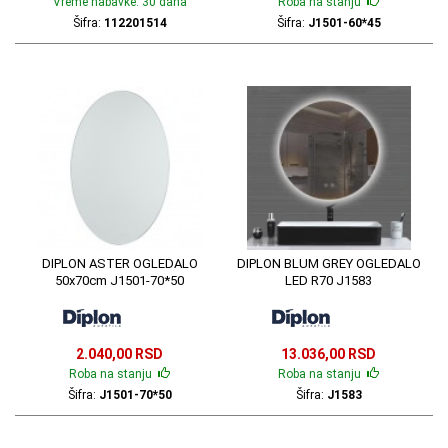
Vreme nabavke: 30 dana
Roba na stanju
Šifra:
112201514
Šifra:
J1501-60*45
DIPLON ASTER OGLEDALO
DIPLON BLUM GREY OGLEDALO
50x70cm J1501-70*50
LED R70 J1583
2.040,00 RSD
13.036,00 RSD
Roba na stanju
Roba na stanju
Šifra:
J1501-70*50
Šifra:
J1583