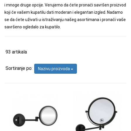
i mnoge druge opcije. Verujemo da ćete pronaći savršen proizvod
koji će vašem kupatilu dati moderan i elegantan izgled. Nadamo
se da ćete uživati u istraživanju našeg asortimana i pronaći vaše
savršeno ogledalo za kupatilo.
93 artikala
Sortiranje po:
Nazivu proizvoda