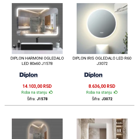
DIPLON HARMONI OGLEDALO
DIPLON IRIS OGLEDALO LED R60
LED 80x60 J1578
J3072
14.103,00 RSD
8.636,00 RSD
Roba na stanju
Roba na stanju
Šifra:
J1578
Šifra:
J3072