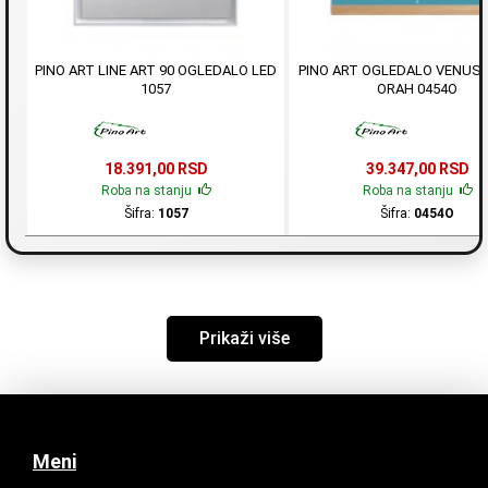
PINO ART LINE ART 90 OGLEDALO LED
PINO ART OGLEDALO VENUS 
1057
ORAH 0454O
18.391,00 RSD
39.347,00 RSD
Roba na stanju
Roba na stanju
Šifra:
1057
Šifra:
0454O
Prikaži više
Meni