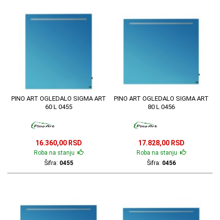
PINO ART OGLEDALO SIGMA ART
PINO ART OGLEDALO SIGMA ART
60 L 0455
80 L 0456
16.360,00 RSD
17.828,00 RSD
Roba na stanju
Roba na stanju
Šifra:
0455
Šifra:
0456