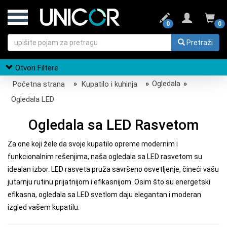
0
0
Pretraži
Otvori Filtere
Početna strana
»
Kupatilo i kuhinja
»
Ogledala
»
Ogledala LED
Ogledala sa LED Rasvetom
Za one koji žele da svoje kupatilo opreme modernim i
funkcionalnim rešenjima, naša ogledala sa LED rasvetom su
idealan izbor. LED rasveta pruža savršeno osvetljenje, čineći vašu
jutarnju rutinu prijatnijom i efikasnijom. Osim što su energetski
efikasna, ogledala sa LED svetlom daju elegantan i moderan
izgled vašem kupatilu.