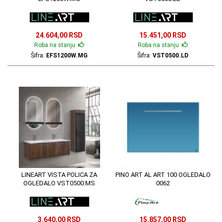
24.604,00 RSD
15.451,00 RSD
Roba na stanju
Roba na stanju
Šifra:
EFS1200W.MG
Šifra:
VST0500.LD
LINEART VISTA POLICA ZA
PINO ART AL ART 100 OGLEDALO
OGLEDALO VST0500.MS
0062
3.640,00 RSD
15.857,00 RSD