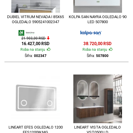
DUBIEL VITRUM NEVADA I 85X65
KOLPA SAN NAYRA OGLEDALO 90
OGLEDALO 5905241002347
LED 507800
21.903,00 RSD
16.427,00 RSD
38.720,00 RSD
Roba na stanju
Roba na stanju
Šifra:
002347
Šifra:
507800
LINEART EFES OGLEDALO 1200
LINEART VISTA OGLEDALO
EFS1200W.MG
VST0500.LD