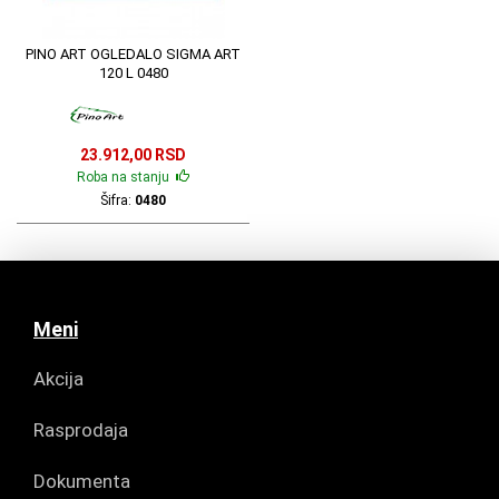
PINO ART OGLEDALO SIGMA ART
120 L 0480
23.912,00 RSD
Roba na stanju
Šifra:
0480
Meni
Akcija
Rasprodaja
Dokumenta