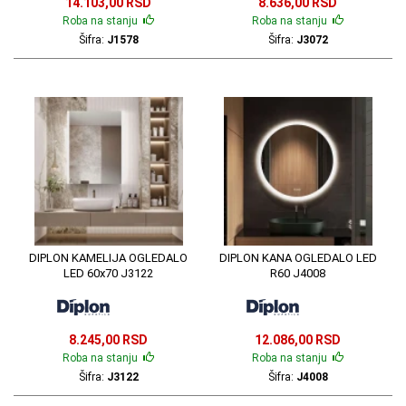
14.103,00 RSD
8.636,00 RSD
Roba na stanju
Roba na stanju
Šifra:
J1578
Šifra:
J3072
DIPLON KAMELIJA OGLEDALO
DIPLON KANA OGLEDALO LED
LED 60x70 J3122
R60 J4008
8.245,00 RSD
12.086,00 RSD
Roba na stanju
Roba na stanju
Šifra:
J3122
Šifra:
J4008