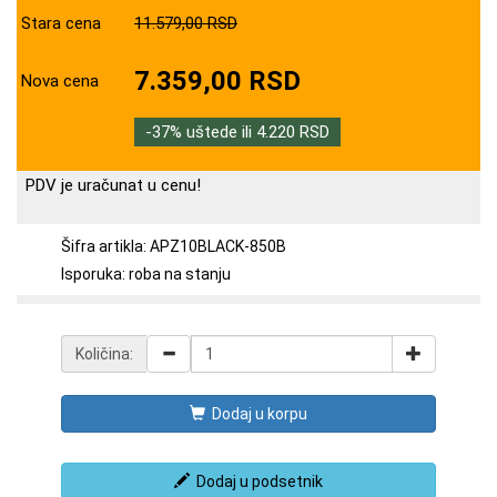
Stara cena
11.579,00 RSD
7.359,00 RSD
Nova cena
-37% uštede ili 4.220 RSD
PDV je uračunat u cenu!
Šifra artikla: APZ10BLACK-850B
Isporuka: roba na stanju
Količina:
Dodaj u korpu
Dodaj u podsetnik