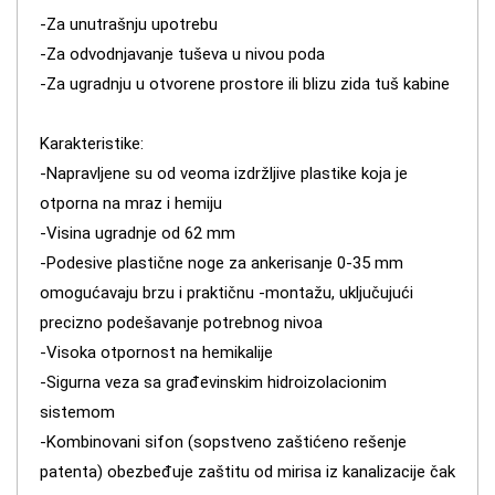
-Za unutrašnju upotrebu
-Za odvodnjavanje tuševa u nivou poda
-Za ugradnju u otvorene prostore ili blizu zida tuš kabine
Karakteristike:
-Napravljene su od veoma izdržljive plastike koja je
otporna na mraz i hemiju
-Visina ugradnje od 62 mm
-Podesive plastične noge za ankerisanje 0-35 mm
omogućavaju brzu i praktičnu -montažu, uključujući
precizno podešavanje potrebnog nivoa
-Visoka otpornost na hemikalije
-Sigurna veza sa građevinskim hidroizolacionim
sistemom
-Kombinovani sifon (sopstveno zaštićeno rešenje
patenta) obezbeđuje zaštitu od mirisa iz kanalizacije čak