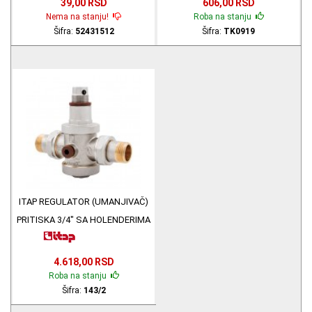
39,00 RSD
606,00 RSD
Nema na stanju!
Roba na stanju
Šifra:
52431512
Šifra:
TK0919
ITAP REGULATOR (UMANJIVAČ)
PRITISKA 3/4" SA HOLENDERIMA
143/2
4.618,00 RSD
Roba na stanju
Šifra:
143/2