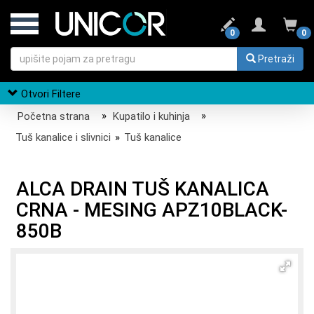
0
0
Pretraži
Otvori Filtere
Početna strana
»
Kupatilo i kuhinja
»
Tuš kanalice i slivnici
»
Tuš kanalice
ALCA DRAIN TUŠ KANALICA
CRNA - MESING APZ10BLACK-
850B