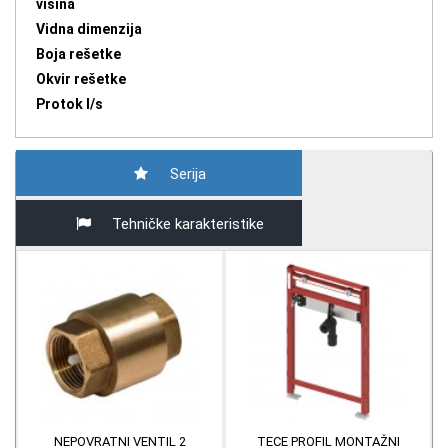
visina
Vidna dimenzija
Boja rešetke
Okvir rešetke
Protok l/s
Serija
Tehničke karakteristike
NEPOVRATNI VENTIL 2
TECE PROFIL MONTAŽNI