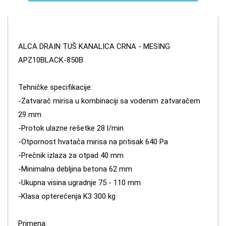
ALCA DRAIN TUŠ KANALICA CRNA - MESING
APZ10BLACK-850B
Tehničke specifikacije:
-Zatvarač mirisa u kombinaciji sa vodenim zatvaračem
29 mm
-Protok ulazne rešetke 28 l/min
-Otpornost hvatača mirisa na pritisak 640 Pa
-Prečnik izlaza za otpad 40 mm
-Minimalna debljina betona 62 mm
-Ukupna visina ugradnje 75 - 110 mm
-Klasa opterećenja K3 300 kg
Primena: