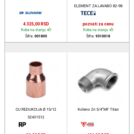
ELEMENT ZA LAVABO 82-98
9310018
4.325,00 RSD
pozvati za cenu
Roba na stanju
Roba na stanju
Šifra:
001805
Šifra:
9310018
CU REDUKCIJA Ø 15/12
Koleno Zn 5/4"MF Titan
52431512