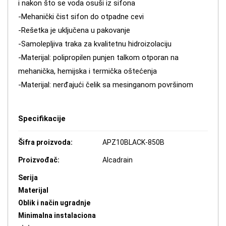
i nakon što se voda osuši iz sifona
-Mehanički čist sifon do otpadne cevi
-Rešetka je uključena u pakovanje
-Samolepljiva traka za kvalitetnu hidroizolaciju
-Materijal: polipropilen punjen talkom otporan na
mehanička, hemijska i termička oštećenja
-Materijal: nerđajući čelik sa mesinganom površinom
Specifikacije
Šifra proizvoda:
APZ10BLACK-850B
Proizvođač:
Alcadrain
Serija
Materijal
Oblik i način ugradnje
Minimalna instalaciona