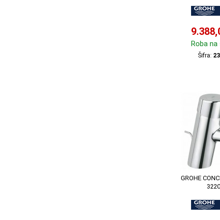
9.388
Roba na 
Šifra:
23
GROHE CONC
322