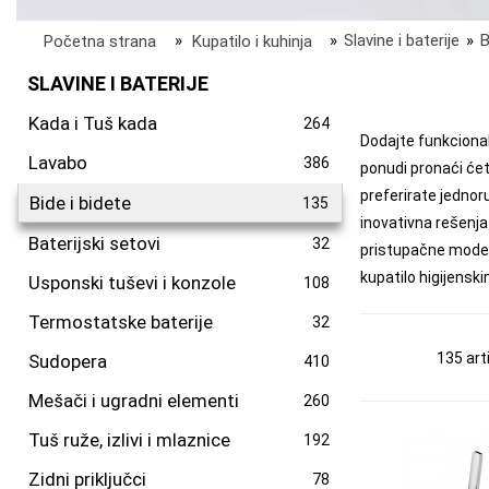
Početna strana
»
Kupatilo i kuhinja
»
Slavine i baterije
»
B
SLAVINE I BATERIJE
Kada i Tuš kada
264
Dodajte funkcional
Lavabo
386
ponudi pronaći ćet
preferirate jednor
Bide i bidete
135
inovativna rešenja
Baterijski setovi
32
pristupačne modele
kupatilo higijensk
Usponski tuševi i konzole
108
Termostatske baterije
32
135 art
Sudopera
410
Mešači i ugradni elementi
260
Tuš ruže, izlivi i mlaznice
192
Zidni priključci
78