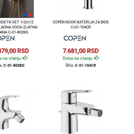
IDETA SET 1/2x1/2
COPEN NOOK BATERIJA ZA BIDE
HLADNA VODA ZLATNA
C-01-104CR
ANA C-01-802BG
879,00 RSD
7.681,00 RSD
 na stanju
Roba na stanju
ra:
C-01-802BG
Šifra:
C-01-104CR