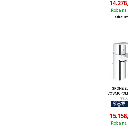
14.278
Roba na 
Šifra:
32
GROHE E
COSMOPOLI
335
15.158
Roba na 