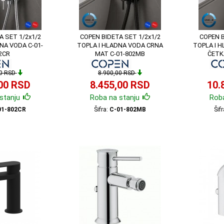
A SET 1/2x1/2
COPEN BIDETA SET 1/2x1/2
COPEN B
NA VODA C-01-
TOPLA I HLADNA VODA CRNA
TOPLA I 
2CR
MAT C-01-802MB
ČETK
00 RSD
8.900,00 RSD
,00 RSD
8.455,00 RSD
10.
stanju
Roba na stanju
Roba
01-802CR
Šifra:
C-01-802MB
Šif