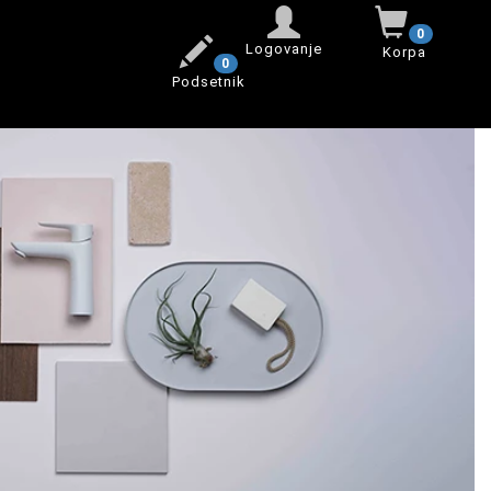
0
Logovanje
Korpa
0
Podsetnik