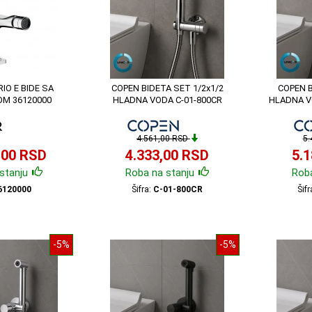
IO E BIDE SA
COPEN BIDETA SET 1/2x1/2
COPEN B
M 36120000
HLADNA VODA C-01-800CR
HLADNA V
4.561,00 RSD
5.
,00 RSD
4.333,00 RSD
5.
stanju
Roba na stanju
Roba
6120000
Šifra:
C-01-800CR
Šifr
-5%
-5%