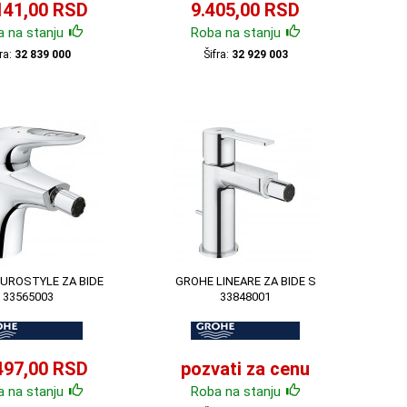
141,00 RSD
9.405,00 RSD
 na stanju
Roba na stanju
fra:
32 839 000
Šifra:
32 929 003
UROSTYLE ZA BIDE
GROHE LINEARE ZA BIDE S
33565003
33848001
497,00 RSD
pozvati za cenu
 na stanju
Roba na stanju