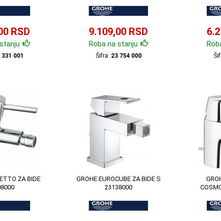
,00 RSD
9.109,00 RSD
6.
stanju
Roba na stanju
Roba
 331 001
Šifra:
23 754 000
Ši
ETTO ZA BIDE
GROHE EUROCUBE ZA BIDE S
GRO
08000
23138000
COSMO