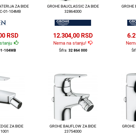
TERIJA ZA BIDE
GROHE BAUCLASSIC ZA BIDE
GROHE 
C-01-104MB
32864000
,00 RSD
12.304,00 RSD
6.
stanju
Nema na stanju!
Nema
01-104MB
Šifra:
32 864 000
Ši
DGE ZA BIDE
GROHE BAUFLOW ZA BIDE
GROHE 
31001
23754000