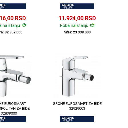
216,00 RSD
11.924,00 RSD
 na stanju
Roba na stanju
fra:
32 852 000
Šifra:
23 338 000
HE EUROSMART
GROHE EUROSMART ZA BIDE
POLITAN ZA BIDE
32929003
32839000