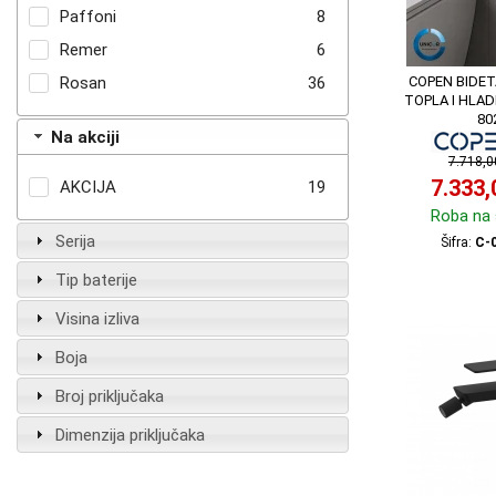
Paffoni
8
Remer
6
COPEN BIDET
Rosan
36
TOPLA I HLAD
80
Na akciji
7.718,
7.333
AKCIJA
19
Roba na 
Serija
Šifra:
C-
Tip baterije
Visina izliva
Boja
Broj priključaka
Dimenzija priključaka