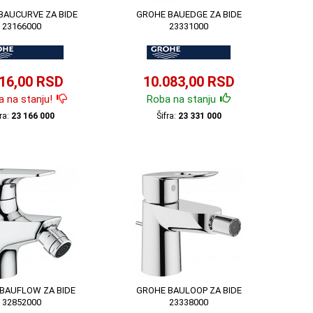
BAUCURVE ZA BIDE
GROHE BAUEDGE ZA BIDE
23166000
23331000
216,00 RSD
10.083,00 RSD
 na stanju!
Roba na stanju
fra:
23 166 000
Šifra:
23 331 000
BAUFLOW ZA BIDE
GROHE BAULOOP ZA BIDE
32852000
23338000