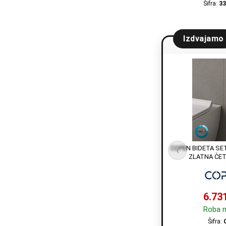
Šifra:
33
Izdvajamo
COPEN BIDETA SE
‹
ZLATNA ČET
6.73
Roba n
Šifra: