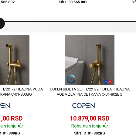
 565 002
Šifra:
33 565 001
Ši
T 1/2x1/2 HLADNA VODA
COPEN BIDETA SET 1/2x1/2 TOPLA I HLADNA
KANA C-01-800BG
VODA ZLATNA ČETKANA C-01-802BG
1,00 RSD
10.879,00 RSD
a stanju
Roba na stanju
C-01-800BG
Šifra:
C-01-802BG