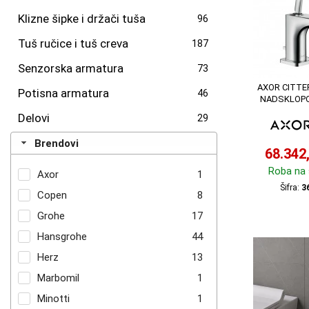
Klizne šipke i držači tuša
96
Tuš ručice i tuš creva
187
Senzorska armatura
73
AXOR CITTER
Potisna armatura
46
NADSKLOPO
Delovi
29
Brendovi
68.342
Roba na 
Axor
1
Šifra:
3
Copen
8
Grohe
17
Hansgrohe
44
Herz
13
Marbomil
1
Minotti
1