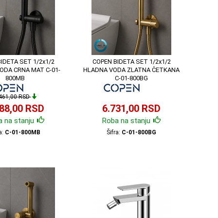
IDETA SET 1/2x1/2
COPEN BIDETA SET 1/2x1/2
ODA CRNA MAT C-01-
HLADNA VODA ZLATNA ČETKANA
800MB
C-01-800BG
461,00 RSD
188,00 RSD
6.731,00 RSD
 na stanju
Roba na stanju
a:
C-01-800MB
Šifra:
C-01-800BG