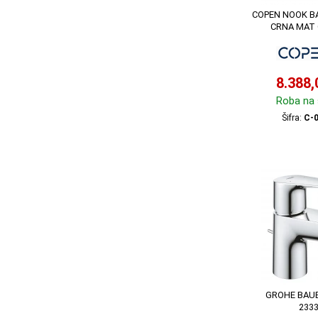
COPEN NOOK BA
CRNA MAT 
8.388
Roba na 
Šifra:
C-
GROHE BAUE
233