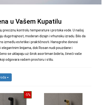
jena u Vašem Kupatilu
aju preciznu kontrolu temperature i protoka vode. U našoj
u dugotrajnost, moderan dizajn i vrhunsku izradu. Bilo da
ans između estetike i praktičnosti. Hansgrohe donosi
 i elegantnim linijama, dok Rosan nudi pouzdane i
eno se uklapaju uz širok asortiman bideta, čineći vaše
oji odgovara vašem prostoru i stilu.
zvoda
-5%