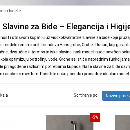
ide i bidete
Slavine za Bide – Elegancija i Higi
nost i stil svom kupatilu uz visokokvalitetne slavine za bide koje pruž
e modele renomiranih brendova Hansgrohe, Grohe i Rosan, koji garantuj
učne, dvoručne ili termostatske slavine, naši modeli nude savršen bal
 koja optimizuju potrošnju vode, Grohe se ističe naprednim funkcijama
 prilagođene različitim potrebama kupaca. Naše slavine za bide savrš
im i udobnim mestom. Posetite našu ponudu i pronađite idealan model k
ikala
Sortiranje po:
Nazivu proi
-5%