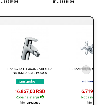
fra:
33 565 003
Šifra:
33 848 001
HANSGROHE FOCUS ZA BIDE SA
ROSAN NOSTALGIJA ZA B
›
NADSKLOPOM 31920000
16.867,00 RSD
6.719,00 R
Roba na stanju
Roba na stanju
Šifra:
31920000
Šifra:
N29101