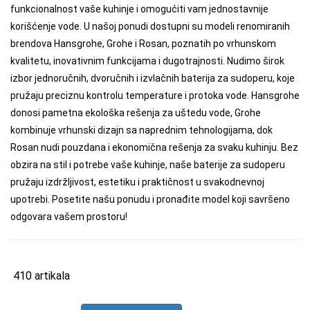
funkcionalnost vaše kuhinje i omogućiti vam jednostavnije
korišćenje vode. U našoj ponudi dostupni su modeli renomiranih
brendova Hansgrohe, Grohe i Rosan, poznatih po vrhunskom
kvalitetu, inovativnim funkcijama i dugotrajnosti. Nudimo širok
izbor jednoručnih, dvoručnih i izvlačnih baterija za sudoperu, koje
pružaju preciznu kontrolu temperature i protoka vode. Hansgrohe
donosi pametna ekološka rešenja za uštedu vode, Grohe
kombinuje vrhunski dizajn sa naprednim tehnologijama, dok
Rosan nudi pouzdana i ekonomična rešenja za svaku kuhinju. Bez
obzira na stil i potrebe vaše kuhinje, naše baterije za sudoperu
pružaju izdržljivost, estetiku i praktičnost u svakodnevnoj
upotrebi. Posetite našu ponudu i pronađite model koji savršeno
odgovara vašem prostoru!
410 artikala