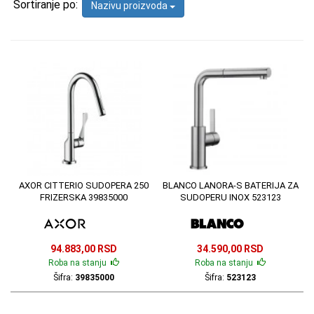
Sortiranje po:
Nazivu proizvoda
AXOR CITTERIO SUDOPERA 250
BLANCO LANORA-S BATERIJA ZA
FRIZERSKA 39835000
SUDOPERU INOX 523123
94.883,00 RSD
34.590,00 RSD
Roba na stanju
Roba na stanju
Šifra:
39835000
Šifra:
523123