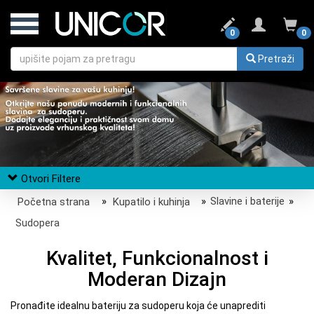
0
0
Pretraži
Otvori Filtere
Početna strana
»
Kupatilo i kuhinja
»
Slavine i baterije
»
Sudopera
Kvalitet, Funkcionalnost i
Moderan Dizajn
Pronađite idealnu bateriju za sudoperu koja će unaprediti