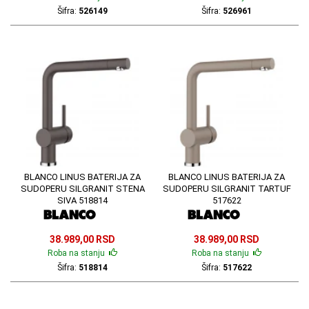
Šifra:
526149
Šifra:
526961
BLANCO LINUS BATERIJA ZA
BLANCO LINUS BATERIJA ZA
SUDOPERU SILGRANIT STENA
SUDOPERU SILGRANIT TARTUF
SIVA 518814
517622
38.989,00 RSD
38.989,00 RSD
Roba na stanju
Roba na stanju
Šifra:
518814
Šifra:
517622