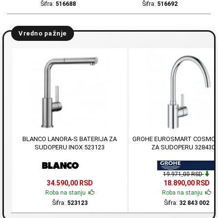
Šifra:
516688
Šifra:
516692
Vredno pažnje
BLANCO LANORA-S BATERIJA ZA
GROHE EUROSMART COSMOP
SUDOPERU INOX 523123
ZA SUDOPERU 328430
19.971,00 RSD
34.590,00 RSD
18.890,00 RSD
Roba na stanju
Roba na stanju
Šifra:
523123
Šifra:
32 843 002