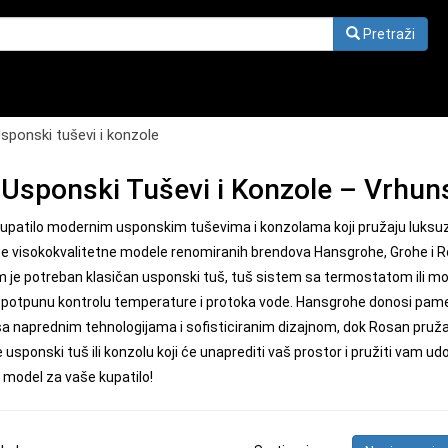
Pretraži
sponski tuševi i konzole
Usponski Tuševi i Konzole – Vrhuns
upatilo modernim usponskim tuševima i konzolama koji pružaju luksuza
te visokokvalitetne modele renomiranih brendova Hansgrohe, Grohe i R
am je potreban klasičan usponski tuš, tuš sistem sa termostatom ili mo
potpunu kontrolu temperature i protoka vode. Hansgrohe donosi pamet
 naprednim tehnologijama i sofisticiranim dizajnom, dok Rosan pruža
e usponski tuš ili konzolu koji će unaprediti vaš prostor i pružiti vam 
 model za vaše kupatilo!