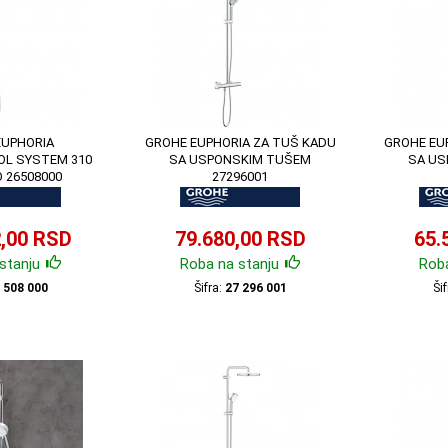
EUPHORIA
GROHE EUPHORIA ZA TUŠ KADU
GROHE EU
L SYSTEM 310
SA USPONSKIM TUŠEM
SA US
 26508000
27296001
2,00 RSD
79.680,00 RSD
65.
stanju
Roba na stanju
Roba
 508 000
Šifra:
27 296 001
Ši