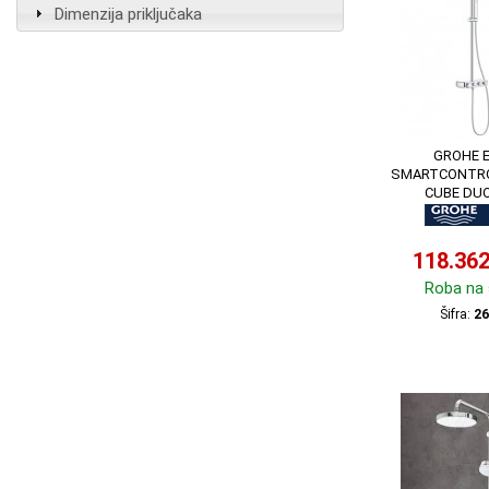
Dimenzija priključaka
GROHE 
SMARTCONTRO
CUBE DUO
118.36
Roba na 
Šifra:
26