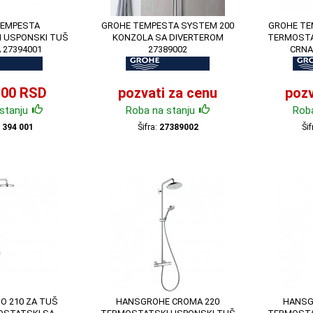
TEMPESTA
GROHE TEMPESTA SYSTEM 200
GROHE TE
 USPONSKI TUŠ
KONZOLA SA DIVERTEROM
TERMOSTA
 27394001
27389002
CRNA
,00 RSD
pozvati za cenu
pozv
stanju
Roba na stanju
Roba
 394 001
Šifra:
27389002
Šif
IO 210 ZA TUŠ
HANSGROHE CROMA 220
HANSG