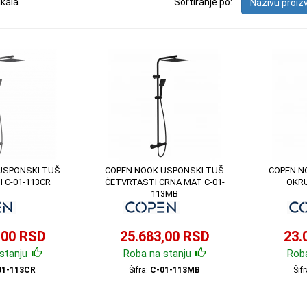
ikala
Sortiranje po:
Nazivu proi
USPONSKI TUŠ
COPEN NOOK USPONSKI TUŠ
COPEN N
 C-01-113CR
ČETVRTASTI CRNA MAT C-01-
OKRU
113MB
,00 RSD
25.683,00 RSD
23.
stanju
Roba na stanju
Roba
01-113CR
Šifra:
C-01-113MB
Šif