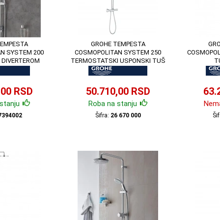
TEMPESTA
GROHE TEMPESTA
GRO
N SYSTEM 200
COSMOPOLITAN SYSTEM 250
COSMOPOL
 DIVERTEROM
TERMOSTATSKI USPONSKI TUŠ
T
94002
26670000
,00 RSD
50.710,00 RSD
63.
stanju
Roba na stanju
Nema
7394002
Šifra:
26 670 000
Ši