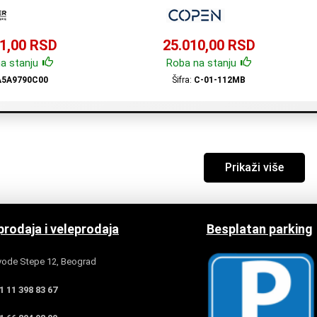
1,00 RSD
25.010,00 RSD
a stanju
Roba na stanju
A5A9790C00
Šifra:
C-01-112MB
Prikaži više
rodaja i veleprodaja
Besplatan parking
ode Stepe 12, Beograd
 11 398 83 67