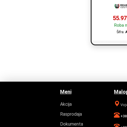
55.97
Roba n
Šifra:
Meni
Malop
Akcija
Vojv
Rasprodaja
+381
Dokumenta