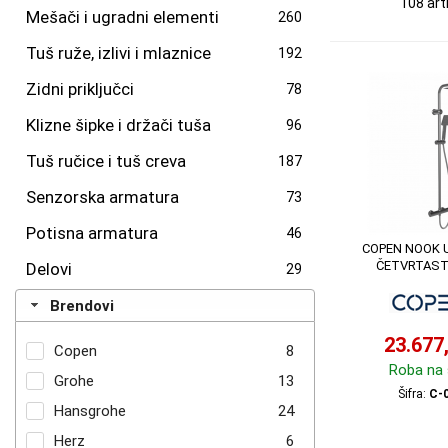
108 art
Mešači i ugradni elementi
260
Tuš ruže, izlivi i mlaznice
192
Zidni priključci
78
Klizne šipke i držači tuša
96
Tuš ručice i tuš creva
187
Senzorska armatura
73
Potisna armatura
46
COPEN NOOK 
ČETVRTASTI
Delovi
29
Brendovi
23.677
Copen
8
Roba na 
Grohe
13
Šifra:
C-
Hansgrohe
24
Herz
6