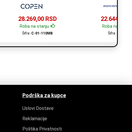
28.269,00 RSD
22.644,00 
Roba na stanju
Roba na stanju
Šifra:
C-01-110MB
Šifra:
XO3725
Podrška za kupce
Uslovi Dostave
Reklamacije
Politika Privatnosti