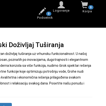
0
Logovanje
Korpa
0
Podsetnik
ki Doživljaj Tuširanja
n doživljaj tuširanja uz vrhunsku funkcionalnost. U našoj
osan, poznatih po inovacijama, dugotrajnosti i elegantnom
derna konzola sa više funkcija, nudimo širok spektar rešenja
ne funkcije koje optimizuju potrošnju vode, Grohe nudi
 kvalitetna i ekonomična rešenja prilagođena svakom
udobnost i relaksaciju svakog dana. Posetite našu ponudu i