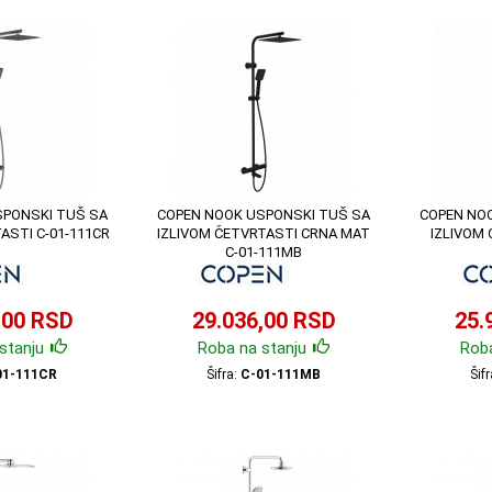
SPONSKI TUŠ SA
COPEN NOOK USPONSKI TUŠ SA
COPEN NO
ASTI C-01-111CR
IZLIVOM ČETVRTASTI CRNA MAT
IZLIVOM 
C-01-111MB
,00 RSD
29.036,00 RSD
25.
stanju
Roba na stanju
Roba
01-111CR
Šifra:
C-01-111MB
Šif