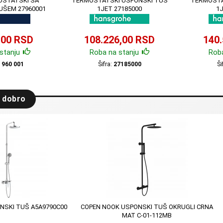
OSTATSKI SA
TERMOSTATSKI USPONSKI TUŠ
TERMOSTA
UŠEM 27960001
1JET 27185000
1
,00 RSD
108.226,00 RSD
140
stanju
Roba na stanju
Roba
 960 001
Šifra:
27185000
Ši
 dobro
NSKI TUŠ A5A9790C00
COPEN NOOK USPONSKI TUŠ OKRUGLI CRNA
MAT C-01-112MB