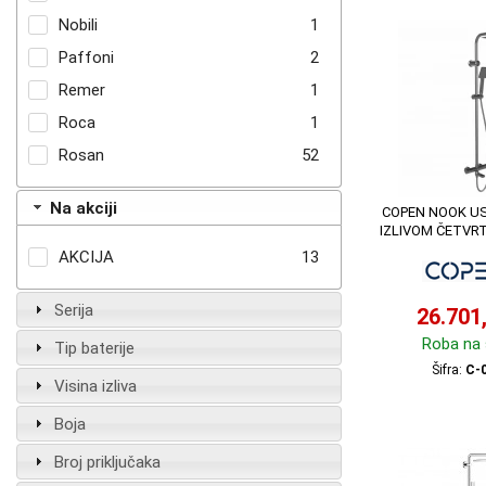
Nobili
1
Paffoni
2
Remer
1
Roca
1
Rosan
52
Na akciji
COPEN NOOK U
IZLIVOM ČETVRT
AKCIJA
13
Serija
26.701
Roba na 
Tip baterije
Šifra:
C-
Visina izliva
Boja
Broj priključaka