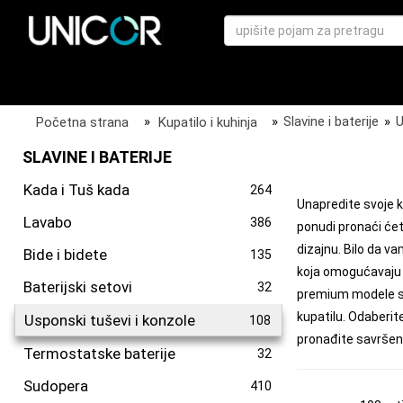
Početna strana
»
Kupatilo i kuhinja
»
Slavine i baterije
»
U
SLAVINE I BATERIJE
Kada i Tuš kada
264
Unapredite svoje k
Lavabo
386
ponudi pronaći će
dizajnu. Bilo da v
Bide i bidete
135
koja omogućavaju 
Baterijski setovi
32
premium modele sa
kupatilu. Odaberit
Usponski tuševi i konzole
108
pronađite savršen
Termostatske baterije
32
Sudopera
410