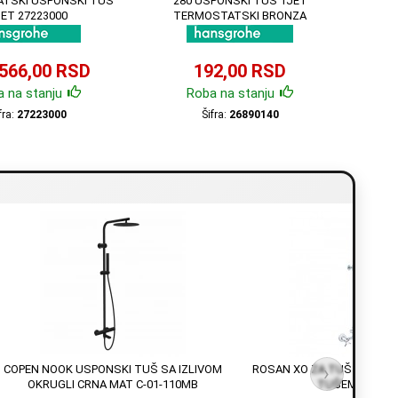
TSKI USPONSKI TUŠ
280 USPONSKI TUŠ 1JET
JET 27223000
TERMOSTATSKI BRONZA
ČETKANA 26890140
.566,00 RSD
192,00 RSD
 na stanju
Roba na stanju
fra:
27223000
Šifra:
26890140
COPEN NOOK USPONSKI TUŠ SA IZLIVOM
ROSAN XO ZA TUŠ KADU S
›
OKRUGLI CRNA MAT C-01-110MB
TUŠEM XO372