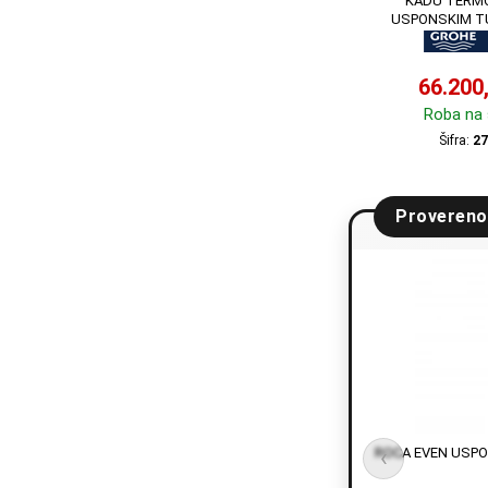
KADU TERM
USPONSKIM T
66.200
Roba na 
Šifra:
27
Provereno
ROCA EVEN USPO
‹