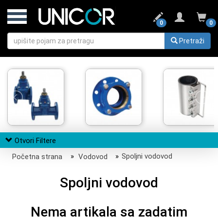
0
0
Pretraži
Otvori Filtere
Početna strana
»
Vodovod
»
Spoljni vodovod
Spoljni vodovod
Nema artikala sa zadatim