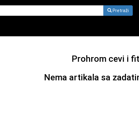
Pretraži
Prohrom cevi i fi
Nema artikala sa zadati