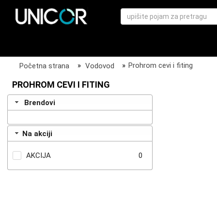
Početna strana
»
Vodovod
»
Prohrom cevi i fiting
PROHROM CEVI I FITING
Brendovi
Na akciji
AKCIJA
0