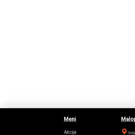
Meni
Malop
Akcija
Vojv