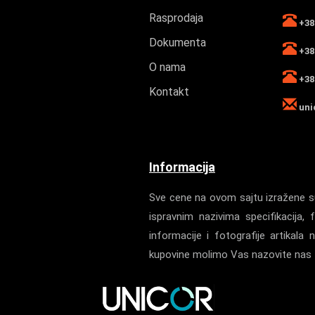
Rasprodaja
+381
Dokumenta
+381
O nama
+381
Kontakt
uni
Informacija
Sve cene na ovom sajtu izražene su
ispravnim nazivima specifikacij
informacije i fotografije artika
kupovine molimo Vas nazovite nas z