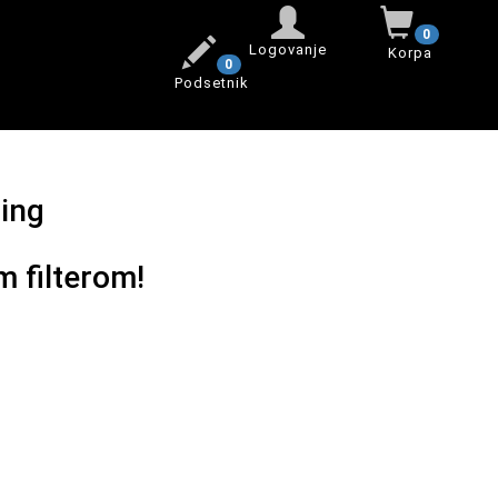
0
Logovanje
Korpa
0
Podsetnik
ting
m filterom!