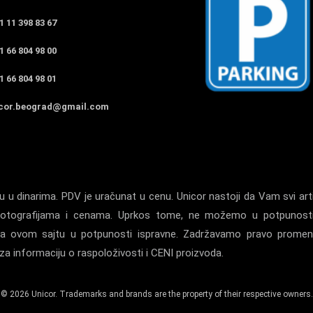
 11 398 83 67
 66 804 98 00
 66 804 98 01
cor.beograd@gmail.com
 u dinarima. PDV je uračunat u cenu. Unicor nastoji da Vam svi arti
a, fotografijama i cenama. Uprkos tome, ne možemo u potpunost
la na ovom sajtu u potpunosti ispravne. Zadržavamo pravo prome
a informaciju o raspoloživosti i CENI proizvoda.
© 2026 Unicor. Trademarks and brands are the property of their respective owners.