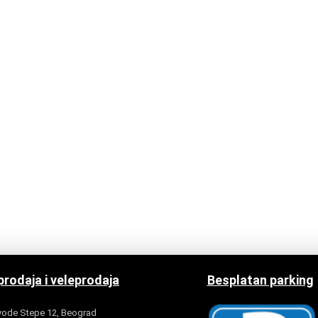
rodaja i veleprodaja
Besplatan parking
ode Stepe 12, Beograd