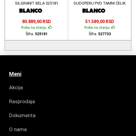
SILGRANIT BELA 525181
SUDOPERU PVD TAMNI ČELIK
SATEN 527733
80.889,00 RSD
51.589,00 RSD
Roba na stanju
Roba na stanju
Šifra:
525181
Šifra:
527733
Meni
Akcija
Rasprodaja
Dokumenta
O nama