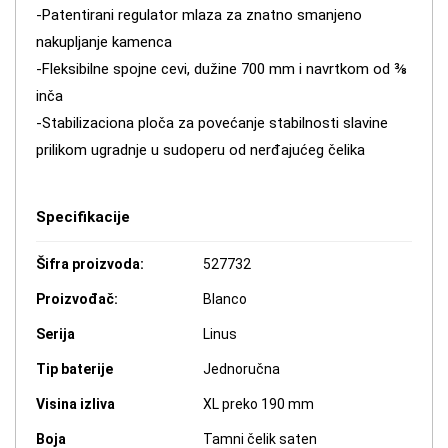
-Patentirani regulator mlaza za znatno smanjeno
nakupljanje kamenca
-Fleksibilne spojne cevi, dužine 700 mm i navrtkom od ⅜
inča
-Stabilizaciona ploča za povećanje stabilnosti slavine
prilikom ugradnje u sudoperu od nerđajućeg čelika
Specifikacije
Šifra proizvoda:
527732
Proizvođač:
Blanco
Serija
Linus
Tip baterije
Jednoručna
Visina izliva
XL preko 190 mm
Boja
Tamni čelik saten