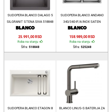
SUDOPERA BLANCO DALAGO 5
SUDOPERA BLANCO ANDANO
SILGRANIT STENA SIVA 518848
340/340-IF/A INOX SATEN
POLIRAN 525248
25.991,00 RSD
158.989,00 RSD
Roba na stanju
Roba na stanju
Šifra:
518848
Šifra:
525248
SUDOPERA BLANCO ETAGON 8
BLANCO LINUS-S BATERIJA ZA