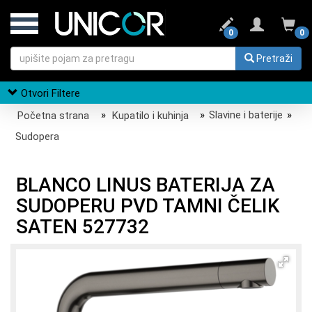
0
0
Pretraži
Otvori Filtere
Početna strana
»
Kupatilo i kuhinja
»
Slavine i baterije
»
Sudopera
BLANCO LINUS BATERIJA ZA
SUDOPERU PVD TAMNI ČELIK
SATEN 527732