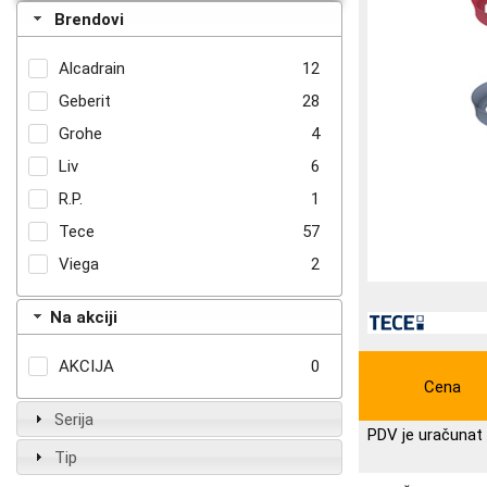
Brendovi
Alcadrain
12
Geberit
28
Grohe
4
Liv
6
R.P.
1
Tece
57
Viega
2
Na akciji
AKCIJA
0
Cena
Serija
PDV je uračunat 
Tip