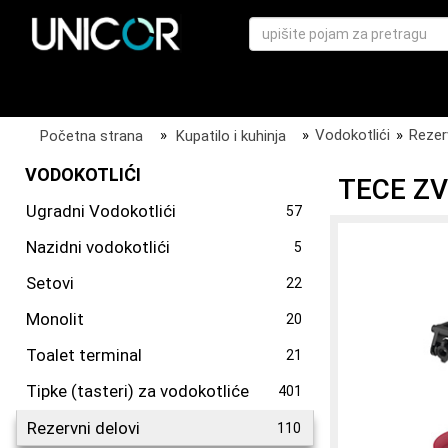
Početna strana
»
Kupatilo i kuhinja
»
Vodokotlići
»
Rezer
VODOKOTLIĆI
TECE ZV
Ugradni Vodokotlići
57
Nazidni vodokotlići
5
Setovi
22
Monolit
20
Toalet terminal
21
Tipke (tasteri) za vodokotliće
401
Rezervni delovi
110