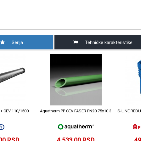
Serija
Tehničke karakteristike
+ CEV 110/1500
Aquatherm PP CEV FASER PN20 75x10.3
S-LINE REDU
,00 RSD
4.533,00 RSD
49