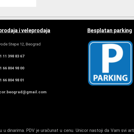
rodaja i veleprodaja
Besplatan parking
ode Stepe 12, Beograd
 11 398 83 67
 66 804 98 00
 66 804 98 01
cor.beograd@gmail.com
 u dinarima. PDV je uračunat u cenu. Unicor nastoji da Vam svi arti