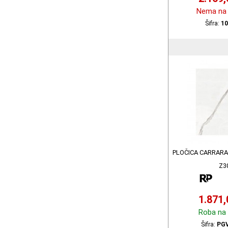
Nema na 
Šifra:
1
PLOČICA CARRARA 
Z3
1.871
Roba na 
Šifra:
PGV