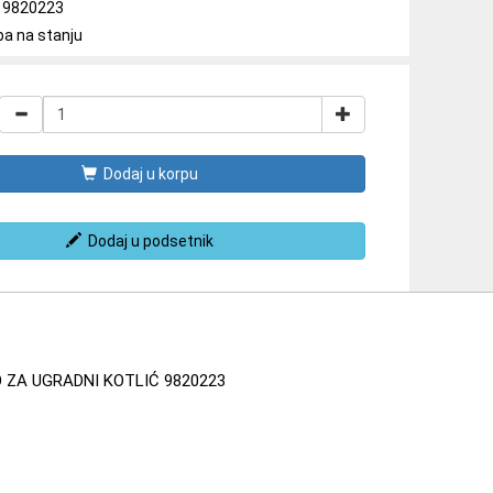
a: 9820223
ba na stanju
Dodaj u korpu
Dodaj u podsetnik
 ZA UGRADNI KOTLIĆ 9820223