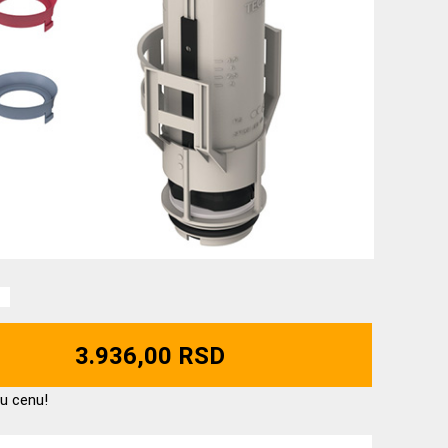
3.936,00 RSD
u cenu!