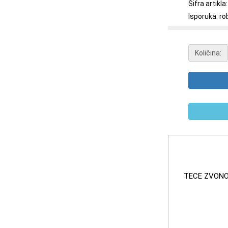
Šifra artikl
Isporuka: ro
Količina:
TECE ZVONO