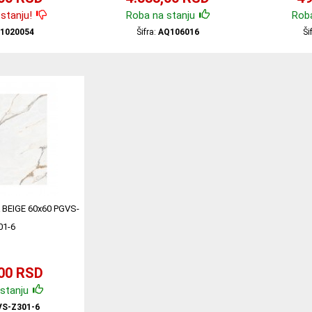
stanju!
Roba na stanju
Roba
01020054
Šifra:
AQ106016
Ši
BEIGE 60x60 PGVS-
01-6
,00 RSD
stanju
S-Z301-6