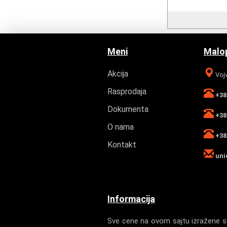
Meni
Malop
Akcija
Vojv
Rasprodaja
+381
Dokumenta
+381
O nama
+381
Kontakt
uni
Informacija
Sve cene na ovom sajtu izražene su