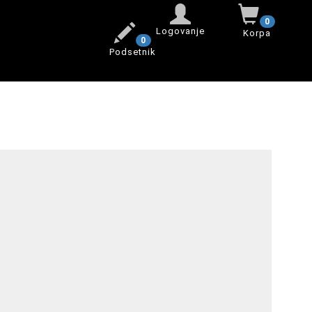
0
Logovanje
Korpa
0
Podsetnik