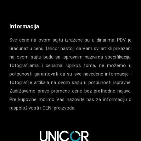
Informacija
Sve cene na ovom sajtu izražene su u dinarima. PDV je
uračunat u cenu. Unicor nastoji da Vam svi artikli prikazani
na ovom sajtu budu sa ispravnim nazivima specifikacija,
fotografijama i cenama. Uprkos tome, ne možemo u
potpunosti garantovati da su sve navedene informacije i
fotografije artikala na ovom sajtu u potpunosti ispravne.
Zadržavamo pravo promene cene bez prethodne najave.
Pre kupovine molimo Vas nazovite nas za informaciju o
raspoloživosti i CENI proizvoda.