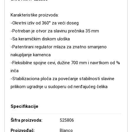
Karakteristike proizvoda:
-Okretni izliv od 360° za veći doseg
-Potreban je otvor za slavinu prečnika 35 mm
-Sa keramičkim diskom uloška
-Patentirani regulator mlaza za znatno smanjeno
nakupljanje kamenca
-Fleksibilne spojne cevi, dužine 700 mm i navrtkom od ⅜
inča
-Stabilizaciona ploča za povećanje stabilnosti slavine
prilikom ugradnje u sudoperu od nerđajućeg čelika
Specifikacije
Šifra proizvoda:
525806
Proizvođač:
Blanco