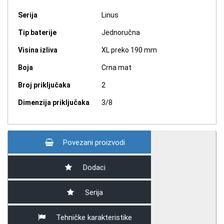
Serija
Linus
Tip baterije
Jednoručna
Visina izliva
XL preko 190 mm
Boja
Crna mat
Broj priključaka
2
Dimenzija priključaka
3/8
Povezani proizvodi
Dodaci
Serija
Tehničke karakteristike