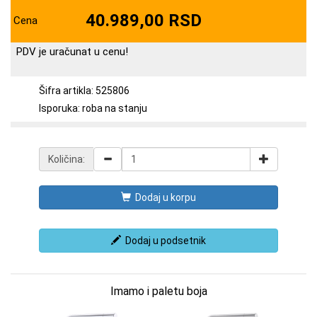
40.989,00 RSD
Cena
PDV je uračunat u cenu!
Šifra artikla: 525806
Isporuka: roba na stanju
Količina:
Dodaj u korpu
Dodaj u podsetnik
Imamo i paletu boja