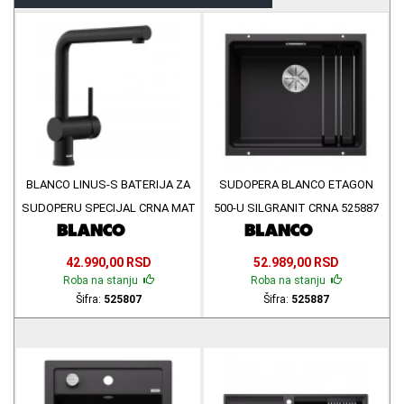
BLANCO LINUS-S BATERIJA ZA
SUDOPERA BLANCO ETAGON
SUDOPERU SPECIJAL CRNA MAT
500-U SILGRANIT CRNA 525887
525807
42.990,00 RSD
52.989,00 RSD
Roba na stanju
Roba na stanju
Šifra:
525807
Šifra:
525887