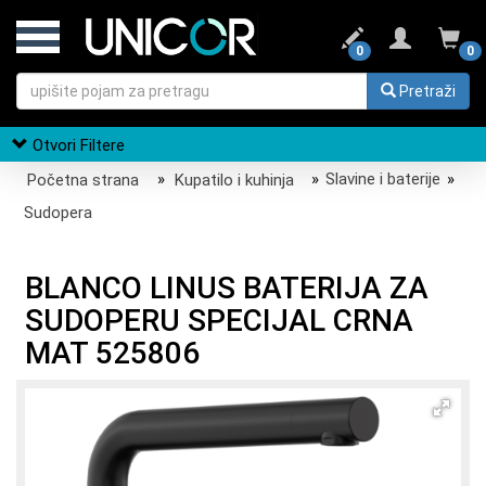
0
0
Pretraži
Otvori Filtere
Početna strana
»
Kupatilo i kuhinja
»
Slavine i baterije
»
Sudopera
BLANCO LINUS BATERIJA ZA
SUDOPERU SPECIJAL CRNA
MAT 525806