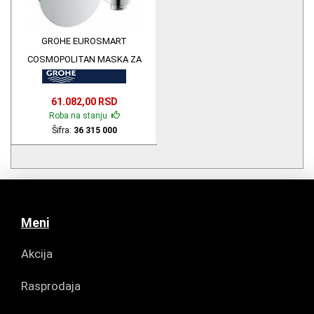
GROHE EUROSMART
COSMOPOLITAN MASKA ZA
LAVABO SENZORSKA 36315000
61.082,00 RSD
Roba na stanju
Šifra:
36 315 000
Meni
Akcija
Rasprodaja