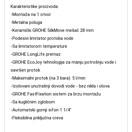
Karakteristike proizvoda:
-Montaža na 1 otvor
-Metalna poluga
-Keramički GROHE SilkMove mešač 28 mm
-Podesivi limitator protoka vode
-Sa limitatorom temperature
-GROHE LongLife premaz
-GROHE EcoJoy tehnologija za manju potrošnju vode i
savršen protok
-Maksimalni protok (na 3 bara): 5 l/min
-Izolovani unutrašnji dovodi vode - bez nikla i olova
-GROHE FastFixation sistem za brzu montažu
-Sa kugličnim zglobom
-Automatski gornji sifon 1 1/4"
-Fleksibilna priključna creva