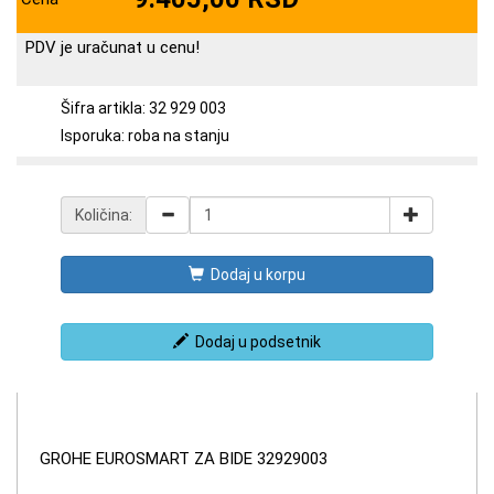
PDV je uračunat u cenu!
Šifra artikla: 32 929 003
Isporuka: roba na stanju
Količina:
Dodaj u korpu
Dodaj u podsetnik
GROHE EUROSMART ZA BIDE 32929003