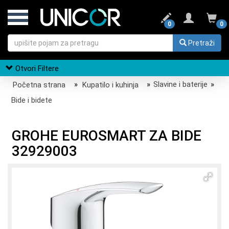
0
0
Pretraži
Otvori Filtere
Početna strana
»
Kupatilo i kuhinja
»
Slavine i baterije
»
Bide i bidete
GROHE EUROSMART ZA BIDE
32929003