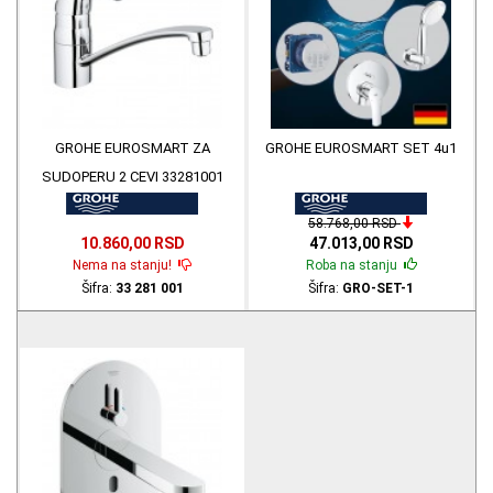
GROHE EUROSMART ZA
GROHE EUROSMART SET 4u1
SUDOPERU 2 CEVI 33281001
58.768,00 RSD
10.860,00 RSD
47.013,00 RSD
Nema na stanju!
Roba na stanju
Šifra:
33 281 001
Šifra:
GRO-SET-1