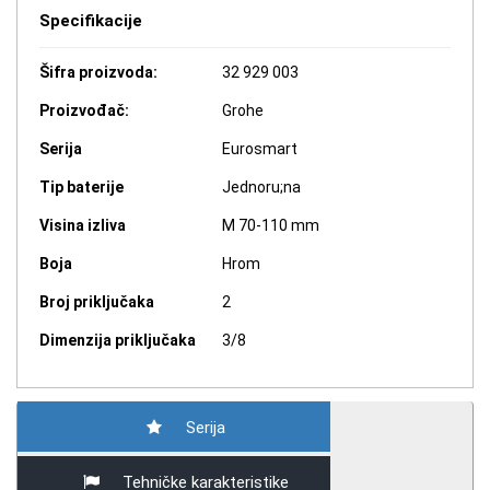
Specifikacije
Šifra proizvoda:
32 929 003
Proizvođač:
Grohe
Serija
Eurosmart
Tip baterije
Jednoru;na
Visina izliva
M 70-110 mm
Boja
Hrom
Broj priključaka
2
Dimenzija priključaka
3/8
Serija
Tehničke karakteristike