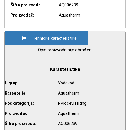
Šifra proizvoda:
AQ006239
Proizvođač:
Aquatherm
Tehničke karakteristike
Opis proizvoda nije obrađen.
Karakteristike
U grupi:
Vodovod
Kategorija:
Aquatherm
Podkategorija:
PPR cevi i fiting
Proizvođač:
Aquatherm
Šifra proizvoda:
AQ006239