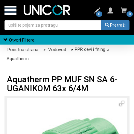
0
0
Pretraži
Otvori Filtere
Početna strana
»
Vodovod
»
PPR cevi i fiting
»
Aquatherm
Aquatherm PP MUF SN SA 6-
UGANIKOM 63x 6/4M