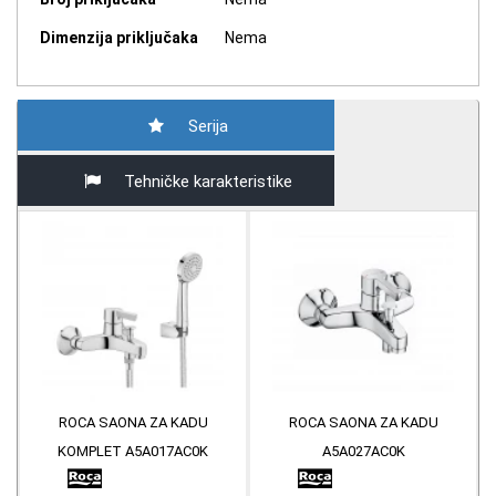
Dimenzija priključaka
Nema
Serija
Tehničke karakteristike
ROCA SAONA ZA KADU
ROCA SAONA ZA KADU
KOMPLET A5A017AC0K
A5A027AC0K