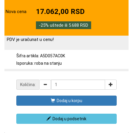
17.062,00 RSD
Nova cena
-25% uštede ili 5.688 RSD
PDV je uračunat u cenu!
Šifra artikla: A5D057AC0K
Isporuka: roba na stanju
Količina:
Dodaj u korpu
Dodaj u podsetnik