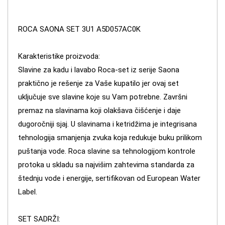
ROCA SAONA SET 3U1 A5D057AC0K
Karakteristike proizvoda:
Slavine za kadu i lavabo Roca-set iz serije Saona
praktično je rešenje za Vaše kupatilo jer ovaj set
uključuje sve slavine koje su Vam potrebne. Završni
premaz na slavinama koji olakšava čišćenje i daje
dugoročniji sjaj. U slavinama i ketridžima je integrisana
tehnologija smanjenja zvuka koja redukuje buku prilikom
puštanja vode. Roca slavine sa tehnologijom kontrole
protoka u skladu sa najvišim zahtevima standarda za
štednju vode i energije, sertifikovan od European Water
Label.
SET SADRŽI: