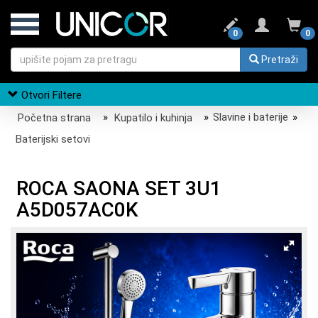
0
0
Pretraži
Otvori Filtere
Početna strana
»
Kupatilo i kuhinja
»
Slavine i baterije
»
Baterijski setovi
ROCA SAONA SET 3U1
A5D057AC0K