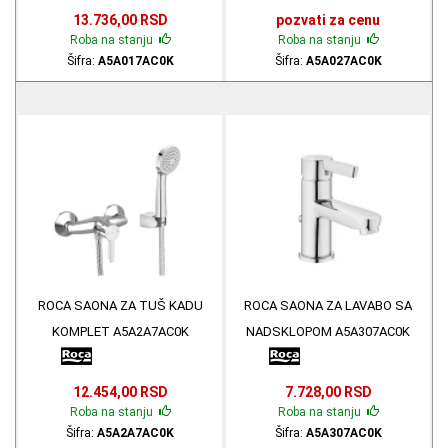
13.736,00 RSD
pozvati za cenu
Roba na stanju
Roba na stanju
Šifra:
A5A017AC0K
Šifra:
A5A027AC0K
ROCA SAONA ZA TUŠ KADU
ROCA SAONA ZA LAVABO SA
KOMPLET A5A2A7AC0K
NADSKLOPOM A5A307AC0K
12.454,00 RSD
7.728,00 RSD
Roba na stanju
Roba na stanju
Šifra:
A5A2A7AC0K
Šifra:
A5A307AC0K