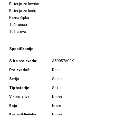
Baterija za lavabo
Baterija za kadu
Klizna šipka
Tuš ručica
Tuš crevo
Specifikacije
Šifra proizvoda:
A5D057AC0K
Proizvođač:
Roca
Serija
Saona
Tip baterije
Set
Visina izliva
Nema
Boja
Hrom
Broj priključaka
Nema