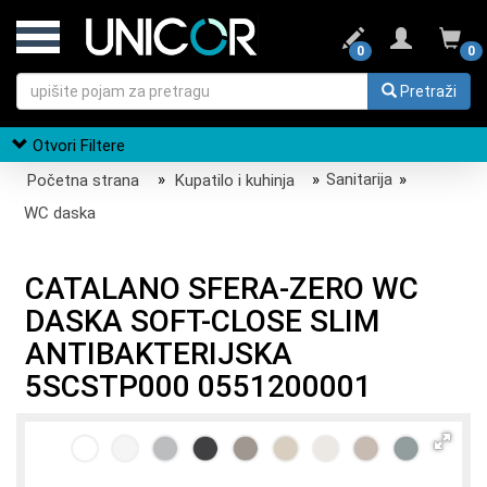
0
0
Pretraži
Otvori Filtere
Početna strana
»
Kupatilo i kuhinja
»
Sanitarija
»
WC daska
CATALANO SFERA-ZERO WC
DASKA SOFT-CLOSE SLIM
ANTIBAKTERIJSKA
5SCSTP000 0551200001