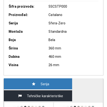
Šifra proizvoda:
5SCSTP000
Proizvođač:
Catalano
Serija
Sfera-Zero
Montaža
Standardna
Boja
Bela
Širina
360 mm
Dubina
460 mm
Visina
26 mm
Serija
Tehničke karakteristike