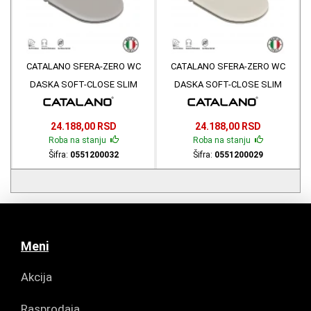
CATALANO SFERA-ZERO WC
CATALANO SFERA-ZERO WC
DASKA SOFT-CLOSE SLIM
DASKA SOFT-CLOSE SLIM
ANTIBAKTERIJSKA TORTORA
ANTIBAKTERIJSKA SABBIA MAT
MAT 0551200032
0551200029
24.188,00 RSD
24.188,00 RSD
Roba na stanju
Roba na stanju
Šifra:
0551200032
Šifra:
0551200029
Meni
Akcija
Rasprodaja