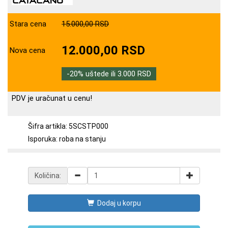
Stara cena
15.000,00 RSD
12.000,00 RSD
Nova cena
-20% uštede ili 3.000 RSD
PDV je uračunat u cenu!
Šifra artikla: 5SCSTP000
Isporuka: roba na stanju
Količina:
Dodaj u korpu