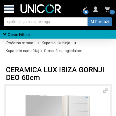
0
0
Pretraži
Otvori Filtere
Početna strana
»
Kupatilo i kuhinja
»
Kupatilski nameštaj
»
Ormarići sa ogledalom
CERAMICA LUX IBIZA GORNJI
DEO 60cm