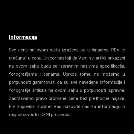
Informacija
Sve cene na ovom sajtu izražene su u dinarima. PDV je
uračunat u cenu. Unicor nastoji da Vam svi artikli prikazani
na ovom sajtu budu sa ispravnim nazivima specifikacija,
fotografijama i cenama. Uprkos tome, ne možemo u
potpunosti garantovati da su sve navedene informacije i
fotografije artikala na ovom sajtu u potpunosti ispravne.
Zadržavamo pravo promene cene bez prethodne najave.
Pre kupovine molimo Vas nazovite nas za informaciju o
raspoloživosti i CENI proizvoda.