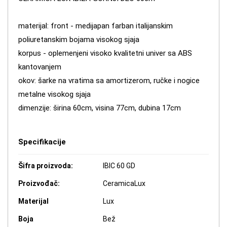
materijal: front - medijapan farban italijanskim
poliuretanskim bojama visokog sjaja
korpus - oplemenjeni visoko kvalitetni univer sa ABS
kantovanjem
okov: šarke na vratima sa amortizerom, ručke i nogice
metalne visokog sjaja
dimenzije: širina 60cm, visina 77cm, dubina 17cm
Specifikacije
Šifra proizvoda:
IBIC 60 GD
Proizvođač:
CeramicaLux
Materijal
Lux
Boja
Bež