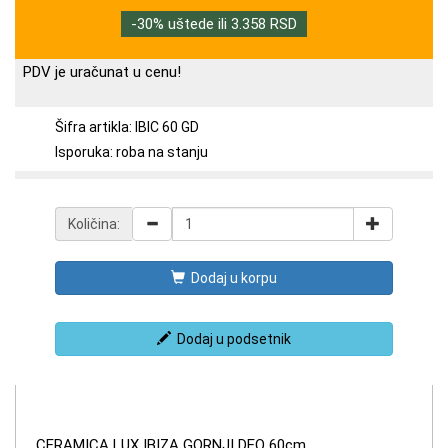
-30% uštede ili 3.358 RSD
PDV je uračunat u cenu!
Šifra artikla: IBIC 60 GD
Isporuka: roba na stanju
Količina:
Dodaj u korpu
Dodaj u podsetnik
CERAMICA LUX IBIZA GORNJI DEO 60cm