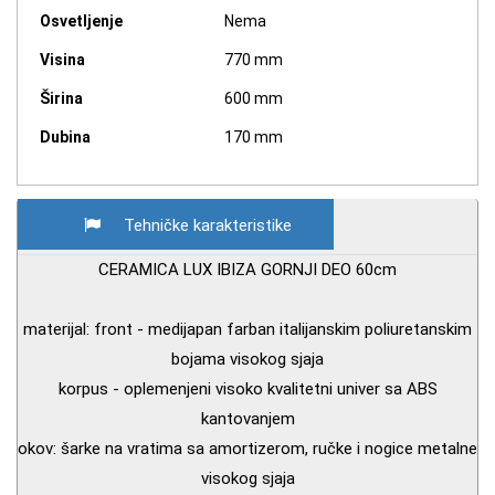
Osvetljenje
Nema
Visina
770 mm
Širina
600 mm
Dubina
170 mm
Tehničke karakteristike
CERAMICA LUX IBIZA GORNJI DEO 60cm
materijal: front - medijapan farban italijanskim poliuretanskim
bojama visokog sjaja
korpus - oplemenjeni visoko kvalitetni univer sa ABS
kantovanjem
okov: šarke na vratima sa amortizerom, ručke i nogice metalne
visokog sjaja