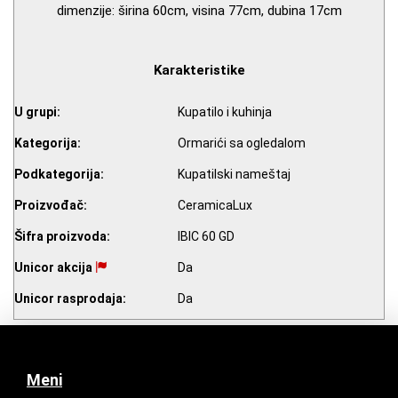
dimenzije: širina 60cm, visina 77cm, dubina 17cm
Karakteristike
U grupi:
Kupatilo i kuhinja
Kategorija:
Ormarići sa ogledalom
Podkategorija:
Kupatilski nameštaj
Proizvođač:
CeramicaLux
Šifra proizvoda:
IBIC 60 GD
Unicor akcija
Da
Unicor rasprodaja:
Da
Meni