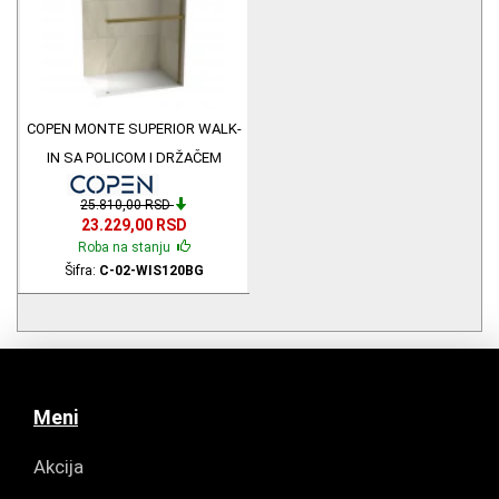
COPEN MONTE SUPERIOR WALK-
IN SA POLICOM I DRŽAČEM
ZLATNA ČETKANA 120x200 C-02-
25.810,00 RSD
WIS120BG
23.229,00 RSD
Roba na stanju
Šifra:
C-02-WIS120BG
Meni
Akcija