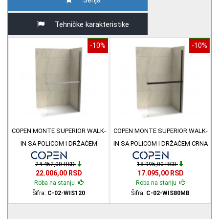
Serija
Tehničke karakteristike
-10%
-10%
COPEN MONTE SUPERIOR WALK-
COPEN MONTE SUPERIOR WALK-
IN SA POLICOM I DRŽAČEM
IN SA POLICOM I DRŽAČEM CRNA
HROM 120x200 C-02-WIS120
MAT 80x200 C-02-WIS80MB
24.452,00 RSD
18.995,00 RSD
22.006,00 RSD
17.095,00 RSD
Roba na stanju
Roba na stanju
Šifra:
C-02-WIS120
Šifra:
C-02-WIS80MB