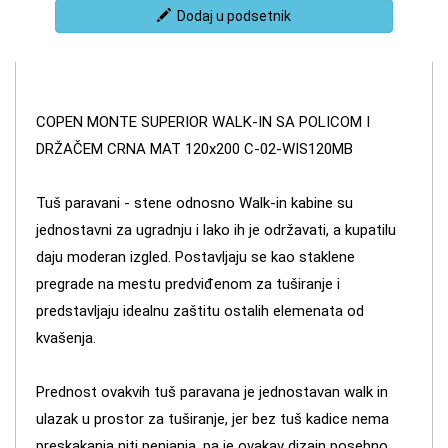
Dodaj u podsetnik
COPEN MONTE SUPERIOR WALK-IN SA POLICOM I
DRŽAČEM CRNA MAT 120x200 C-02-WIS120MB
Tuš paravani - stene odnosno Walk-in kabine su
jednostavni za ugradnju i lako ih je održavati, a kupatilu
daju moderan izgled. Postavljaju se kao staklene
pregrade na mestu predviđenom za tuširanje i
predstavljaju idealnu zaštitu ostalih elemenata od
kvašenja.
Prednost ovakvih tuš paravana je jednostavan walk in
ulazak u prostor za tuširanje, jer bez tuš kadice nema
preskakanja niti penjanja, pa je ovakav dizajn posebno