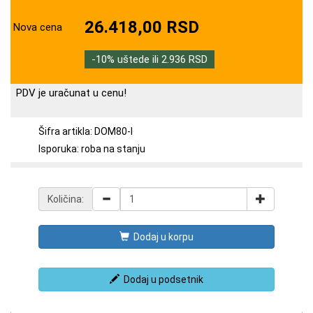
26.418,00 RSD
Nova cena
-10% uštede ili 2.936 RSD
PDV je uračunat u cenu!
Šifra artikla: DOM80-I
Isporuka: roba na stanju
Količina:
Dodaj u korpu
Dodaj u podsetnik