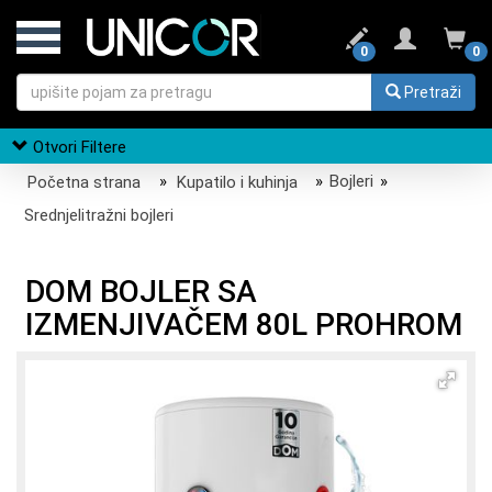
0
0
Pretraži
Otvori Filtere
Početna strana
»
Kupatilo i kuhinja
»
Bojleri
»
Srednjelitražni bojleri
DOM BOJLER SA
IZMENJIVAČEM 80L PROHROM