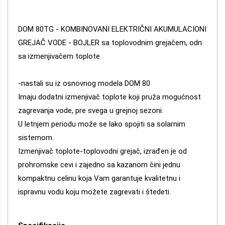
DOM 80TG - KOMBINOVANI ELEKTRIČNI AKUMULACIONI
GREJAČ VODE - BOJLER sa toplovodnim grejačem, odn.
sa izmenjivačem toplote
-nastali su iz osnovnog modela DOM 80
Imaju dodatni izmenjivač toplote koji pruža mogućnost
zagrevanja vode, pre svega u grejnoj sezoni.
U letnjem periodu može se lako spojiti sa solarnim
sistemom.
Izmenjivač toplote-toplovodni grejač, izrađen je od
prohromske cevi i zajedno sa kazanom čini jednu
kompaktnu celinu koja Vam garantuje kvalitetnu i
ispravnu vodu koju možete zagrevati i štedeti.