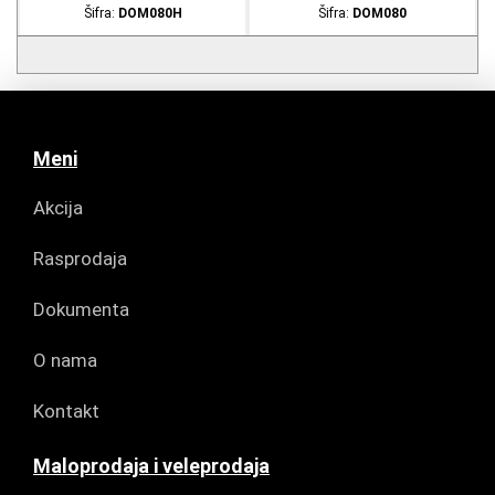
Šifra:
DOM080H
Šifra:
DOM080
Meni
Akcija
Rasprodaja
Dokumenta
O nama
Kontakt
Maloprodaja i veleprodaja