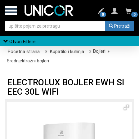
0
0
Pretraži
Otvori Filtere
Početna strana
»
Kupatilo i kuhinja
»
Bojleri
»
Srednjelitražni bojleri
ELECTROLUX BOJLER EWH SI
EEC 30L WIFI