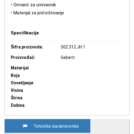
• Ormarić za umivaonik
• Materijal za pričvršćivanje
Specifikacije
Šifra proizvoda:
502.312.JH.1
Proizvođač:
Geberit
Materijal
Boja
Osvetljenje
Visina
Širina
Dubina
Tehničke karakteristike