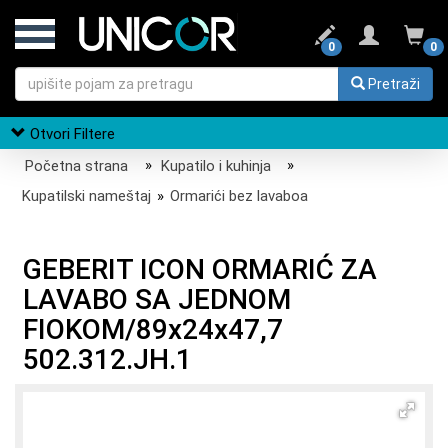
0
0
Pretraži
Otvori Filtere
Početna strana
»
Kupatilo i kuhinja
»
Kupatilski nameštaj
»
Ormarići bez lavaboa
GEBERIT ICON ORMARIĆ ZA
LAVABO SA JEDNOM
FIOKOM/89x24x47,7
502.312.JH.1