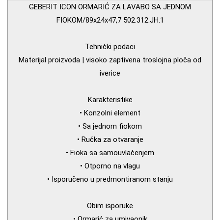
GEBERIT ICON ORMARIĆ ZA LAVABO SA JEDNOM
FIOKOM/89x24x47,7 502.312.JH.1
Tehnički podaci
Materijal proizvoda | visoko zaptivena troslojna ploča od
iverice
Karakteristike
• Konzolni element
• Sa jednom fiokom
• Ručka za otvaranje
• Fioka sa samouvlačenjem
• Otporno na vlagu
• Isporučeno u predmontiranom stanju
Obim isporuke
• Ormarić za umivaonik