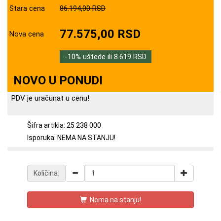
Stara cena
86.194,00 RSD
77.575,00 RSD
Nova cena
-10% uštede ili 8.619 RSD
NOVO U PONUDI
PDV je uračunat u cenu!
Šifra artikla: 25 238 000
Isporuka: NEMA NA STANJU!
Količina:
Nema na stanju!