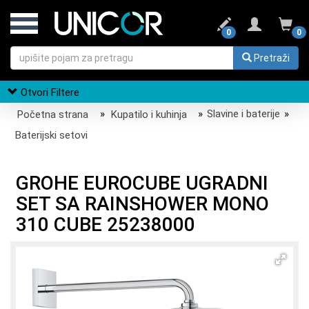
0
0
Pretraži
Otvori Filtere
Početna strana
»
Kupatilo i kuhinja
»
Slavine i baterije
»
Baterijski setovi
GROHE EUROCUBE UGRADNI
SET SA RAINSHOWER MONO
310 CUBE 25238000