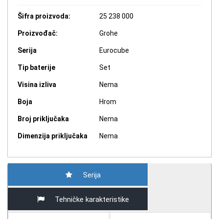
Šifra proizvoda:
25 238 000
Proizvođač:
Grohe
Serija
Eurocube
Tip baterije
Set
Visina izliva
Nema
Boja
Hrom
Broj priključaka
Nema
Dimenzija priključaka
Nema
Serija
Tehničke karakteristike