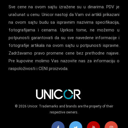
Sve cene na ovom sajtu izražene su u dinarima. PDV je
uračunat u cenu. Unicor nastoji da Vam svi artikli prikazani
na ovom sajtu budu sa ispravnim nazivima specifikacija,
fotografijama i cenama. Uprkos tome, ne možemo u
potpunosti garantovati da su sve navedene informacije i
fotografije artikala na ovom sajtu u potpunosti ispravne.
Zadržavamo pravo promene cene bez prethodne najave.
Pre kupovine molimo Vas nazovite nas za informaciju o
raspoloživosti i CENI proizvoda.
© 2026 Unicor. Trademarks and brands are the property of their
respective owners.