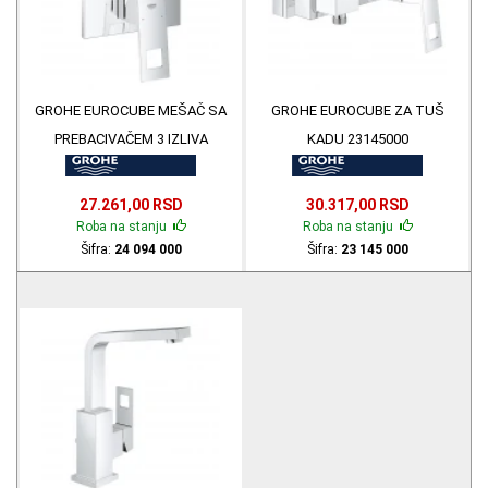
GROHE EUROCUBE MEŠAČ SA
GROHE EUROCUBE ZA TUŠ
PREBACIVAČEM 3 IZLIVA
KADU 23145000
24094000
27.261,00 RSD
30.317,00 RSD
Roba na stanju
Roba na stanju
Šifra:
24 094 000
Šifra:
23 145 000