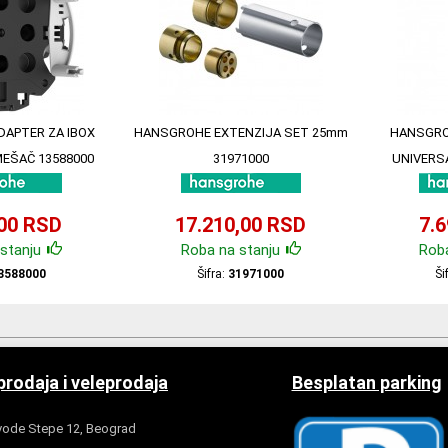
APTER ZA IBOX
HANSGROHE EXTENZIJA SET 25mm
HANSGRO
MEŠAČ 13588000
31971000
UNIVERS
,00 RSD
17.210,00 RSD
7.
stanju
Roba na stanju
Roba
3588000
Šifra:
31971000
Ši
rodaja i veleprodaja
Besplatan parking
ode Stepe 12, Beograd