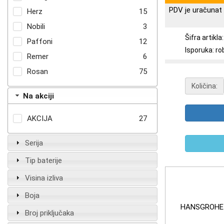
PDV je uračunat 
Herz
15
Nobili
3
Šifra artikl
Paffoni
12
Isporuka: ro
Remer
6
Rosan
75
Količina:
Na akciji
AKCIJA
27
Serija
Tip baterije
Visina izliva
Boja
HANSGROHE 
Broj priključaka