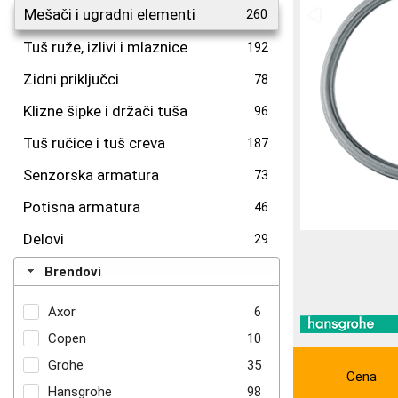
Mešači i ugradni elementi
260
Tuš ruže, izlivi i mlaznice
192
Zidni priključci
78
Klizne šipke i držači tuša
96
Tuš ručice i tuš creva
187
Senzorska armatura
73
Potisna armatura
46
Delovi
29
Brendovi
Axor
6
Copen
10
Grohe
35
Cena
Hansgrohe
98