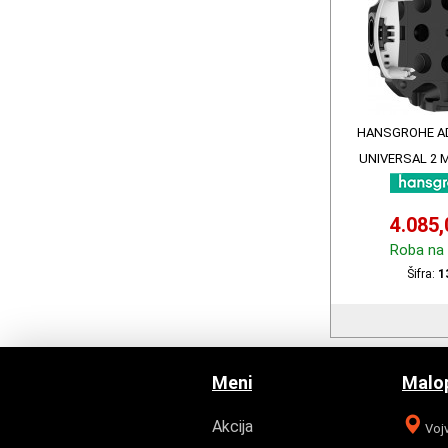
HANSGROHE AD
UNIVERSAL 2 
4.085
Roba na 
Šifra:
1
Meni
Malop
Akcija
Vojv