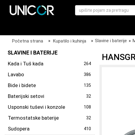
Početna strana
»
Kupatilo i kuhinja
»
Slavine i baterije
»
M
SLAVINE I BATERIJE
HANSGRO
Kada i Tuš kada
264
Lavabo
386
Bide i bidete
135
Baterijski setovi
32
Usponski tuševi i konzole
108
Termostatske baterije
32
Sudopera
410