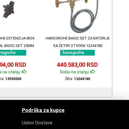
HE EXTENZIJA IBOX
HANSGROHE BASIC SET ZA BATERIJE
AL BASIC SET 25MM
SA ČETIRI OTVORA 13244180
13595000
694,00 RSD
440.583,00 RSD
 na stanju
Roba na stanju
fra:
13595000
Šifra:
13244180
Podrška za kupce
Uslovi Dostave