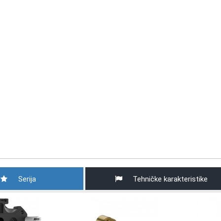
Serija
Tehničke karakteristike