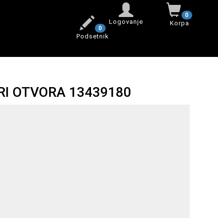
0
Logovanje
Korpa
0
Podsetnik
RI OTVORA 13439180