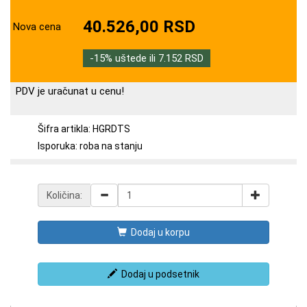
40.526,00 RSD
Nova cena
-15% uštede ili 7.152 RSD
PDV je uračunat u cenu!
Šifra artikla: HGRDTS
Isporuka: roba na stanju
Količina:
Dodaj u korpu
Dodaj u podsetnik