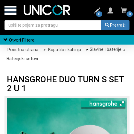
0
0
Pretraži
Otvori Filtere
Početna strana
»
Kupatilo i kuhinja
»
Slavine i baterije
»
Baterijski setovi
HANSGROHE DUO TURN S SET
2 U 1