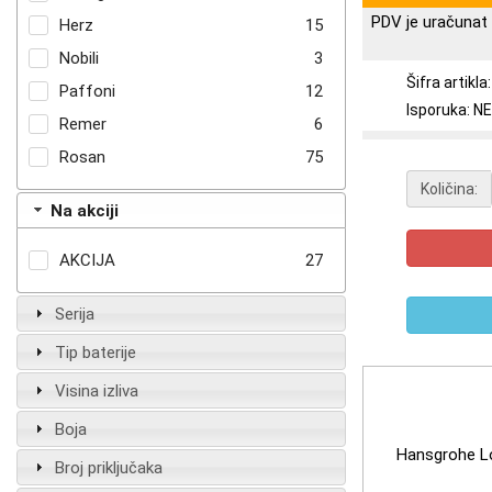
PDV je uračunat 
Herz
15
Nobili
3
Šifra artikl
Paffoni
12
Isporuka: 
Remer
6
Rosan
75
Količina:
Na akciji
AKCIJA
27
Serija
Tip baterije
Visina izliva
Boja
Hansgrohe L
Broj priključaka