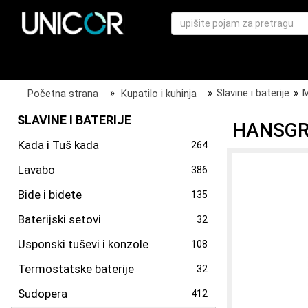
Početna strana
»
Kupatilo i kuhinja
»
Slavine i baterije
»
M
SLAVINE I BATERIJE
HANSGR
Kada i Tuš kada
264
Lavabo
386
Bide i bidete
135
Baterijski setovi
32
Usponski tuševi i konzole
108
Termostatske baterije
32
Sudopera
412