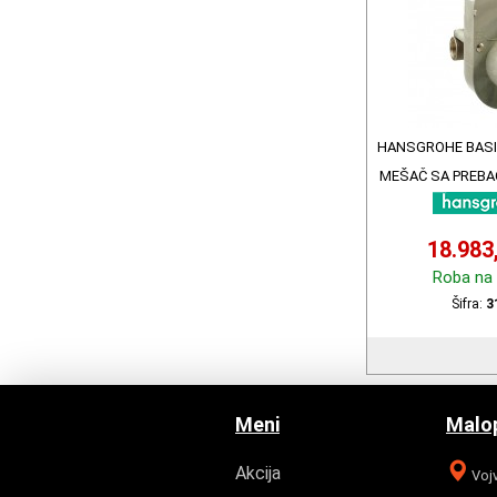
HANSGROHE BASI
MEŠAČ SA PREBA
18.983
Roba na 
Šifra:
3
Meni
Malop
Akcija
Vojv