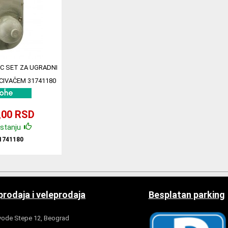
C SET ZA UGRADNI
CIVAČEM 31741180
,00 RSD
stanju
1741180
rodaja i veleprodaja
Besplatan parking
ode Stepe 12, Beograd