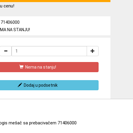
u cenu!
a: 71406000
NEMA NA STANJU!
Nema na stanju!
Dodaj u podsetnik
ogis mešač sa prebacivačem 71406000