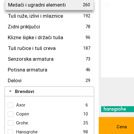
Mešači i ugradni elementi
260
Tuš ruže, izlivi i mlaznice
192
Zidni priključci
78
Klizne šipke i držači tuša
96
Tuš ručice i tuš creva
187
Senzorska armatura
73
Potisna armatura
46
Delovi
29
Brendovi
Axor
6
Copen
10
Grohe
35
Cena
Hansgrohe
98