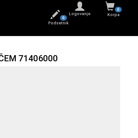
0
Logovanje
Korpa
0
Podsetnik
ČEM 71406000