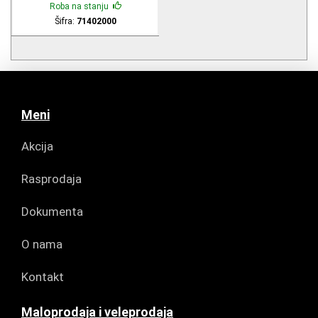
Roba na stanju
Šifra:
71402000
Meni
Akcija
Rasprodaja
Dokumenta
O nama
Kontakt
Maloprodaja i veleprodaja