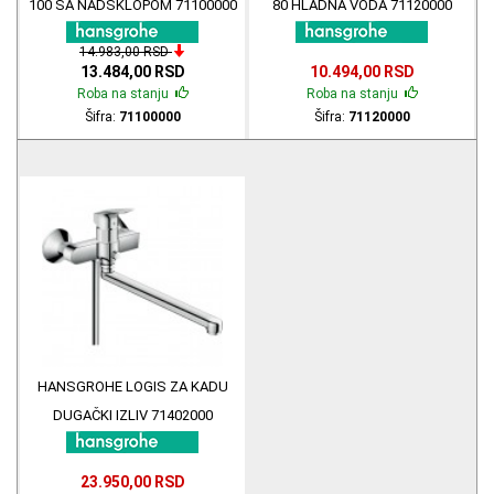
100 SA NADSKLOPOM 71100000
80 HLADNA VODA 71120000
14.983,00 RSD
13.484,00 RSD
10.494,00 RSD
Roba na stanju
Roba na stanju
Šifra:
71100000
Šifra:
71120000
HANSGROHE LOGIS ZA KADU
DUGAČKI IZLIV 71402000
23.950,00 RSD