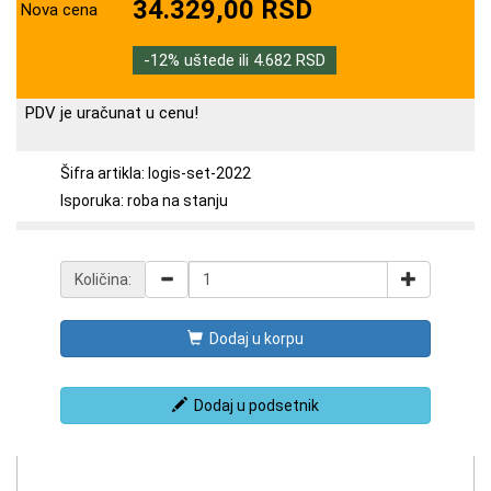
34.329,00 RSD
Nova cena
-12% uštede ili 4.682 RSD
PDV je uračunat u cenu!
Šifra artikla: logis-set-2022
Isporuka: roba na stanju
Količina:
Dodaj u korpu
Dodaj u podsetnik