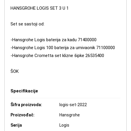
HANSGROHE LOGIS SET 3 U 1
Set se sastoji od:
-Hansgrohe Logis baterija za kadu 71400000
-Hansgrohe Logis 100 baterija za umivaonik 71100000
-Hansgrohe Crometta set klizne šipke 26535400
ŠOK
Specifikacije
Šifra proizvoda:
logis-set-2022
Proizvođač:
Hansgrohe
Serija
Logis