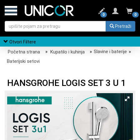
0
0
Pretraži
Otvori Filtere
Početna strana
»
Kupatilo i kuhinja
»
Slavine i baterije
»
Baterijski setovi
HANSGROHE LOGIS SET 3 U 1