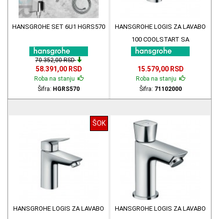
HANSGROHE SET 6U1 HGRS570
HANSGROHE LOGIS ZA LAVABO
100 COOLSTART SA
NADSKLOPOM 71102000
70.352,00 RSD
58.391,00 RSD
15.579,00 RSD
Roba na stanju
Roba na stanju
Šifra:
HGRS570
Šifra:
71102000
ŠOK
HANSGROHE LOGIS ZA LAVABO
HANSGROHE LOGIS ZA LAVABO