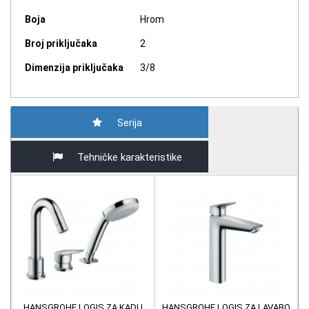
Boja
Hrom
Broj priključaka
2
Dimenzija priključaka
3/8
Serija
Tehničke karakteristike
HANSGROHE LOGIS ZA KADU
HANSGROHE LOGIS ZA LAVABO