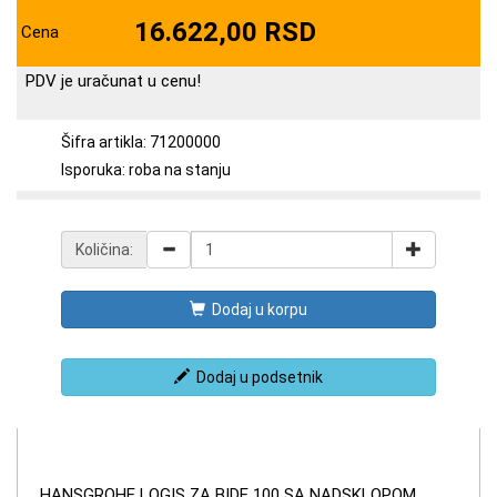
16.622,00 RSD
Cena
PDV je uračunat u cenu!
Šifra artikla: 71200000
Isporuka: roba na stanju
Količina:
Dodaj u korpu
Dodaj u podsetnik
HANSGROHE LOGIS ZA BIDE 100 SA NADSKLOPOM