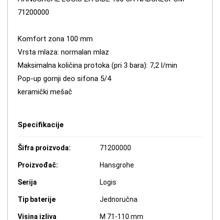
71200000
Komfort zona 100 mm
Vrsta mlaza: normalan mlaz
Maksimalna količina protoka (pri 3 bara): 7,2 l/min
Pop-up gornji deo sifona 5/4
keramički mešač
Specifikacije
Šifra proizvoda:
71200000
Proizvođač:
Hansgrohe
Serija
Logis
Tip baterije
Jednoručna
Visina izliva
M 71-110 mm