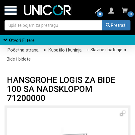
0
0
Pretraži
Otvori Filtere
Početna strana
»
Kupatilo i kuhinja
»
Slavine i baterije
»
Bide i bidete
HANSGROHE LOGIS ZA BIDE
100 SA NADSKLOPOM
71200000