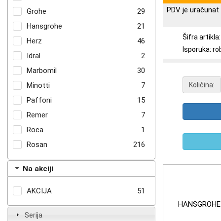
PDV je uračunat 
Grohe
29
Hansgrohe
21
Šifra artikl
Herz
46
Isporuka: ro
Idral
2
Marbomil
30
Minotti
7
Količina:
Paffoni
15
Remer
7
Roca
1
Rosan
216
Na akciji
AKCIJA
51
HANSGROHE 
Serija