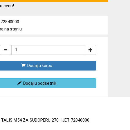
u cenu!
a: 72840000
ba na stanju
Dodaj u korpu
Dodaj u podsetnik
TALIS M54 ZA SUDOPERU 270 1JET 72840000