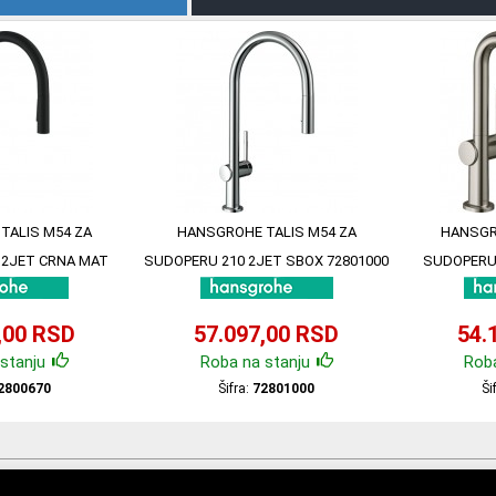
TALIS M54 ZA
HANSGROHE TALIS M54 ZA
HANSGR
 2JET CRNA MAT
SUDOPERU 210 2JET SBOX 72801000
SUDOPERU 
00670
ZAVRŠNA
,00 RSD
57.097,00 RSD
54.
stanju
Roba na stanju
Roba
2800670
Šifra:
72801000
Ši