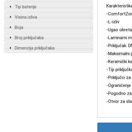
Karakteristik
Tip baterije
-ComfortZo
Visina izliva
-L-izliv
Boja
-Ugao okretan
Broj priključaka
-Laminarni m
-Priključak: 
Dimenzija priključaka
-Maksimalni p
-Keramički ke
-Tip priključ
-Priključci za
-Ograničenje
-Pogodno za 
-Otvor za sl