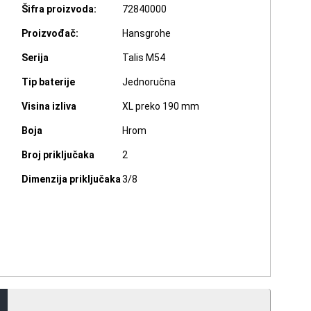
Šifra proizvoda:
72840000
Proizvođač:
Hansgrohe
Serija
Talis M54
Tip baterije
Jednoručna
Visina izliva
XL preko 190 mm
Boja
Hrom
Broj priključaka
2
Dimenzija priključaka
3/8