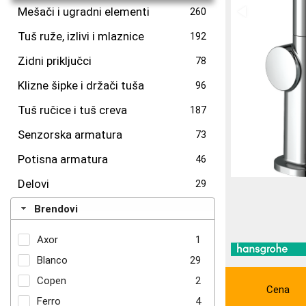
Mešači i ugradni elementi
260
Tuš ruže, izlivi i mlaznice
192
Zidni priključci
78
Klizne šipke i držači tuša
96
Tuš ručice i tuš creva
187
Senzorska armatura
73
Potisna armatura
46
Delovi
29
Brendovi
Axor
1
Blanco
29
Copen
2
Cena
Ferro
4