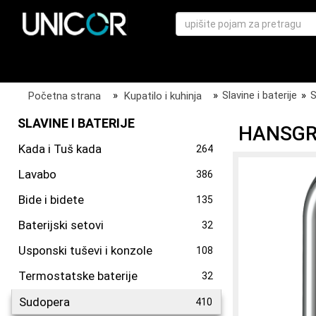
Početna strana
»
Kupatilo i kuhinja
»
Slavine i baterije
»
S
SLAVINE I BATERIJE
HANSGRO
Kada i Tuš kada
264
Lavabo
386
Bide i bidete
135
Baterijski setovi
32
Usponski tuševi i konzole
108
Termostatske baterije
32
Sudopera
410