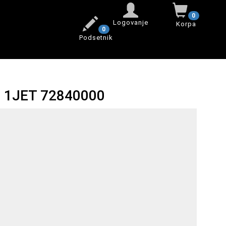
0
Logovanje
Korpa
0
Podsetnik
 1JET 72840000