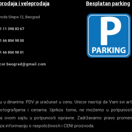
rodaja i veleprodaja
Besplatan parking
ode Stepe 12, Beograd
 11 398 83 67
 66 804 98 00
 66 804 98 01
cor.beograd@gmail.com
 u dinarima. PDV je uračunat u cenu. Unicor nastoji da Vam svi arti
a, fotografijama i cenama. Uprkos tome, ne možemo u potpunost
la na ovom sajtu u potpunosti ispravne. Zadržavamo pravo prome
a informaciju o raspoloživosti i CENI proizvoda.