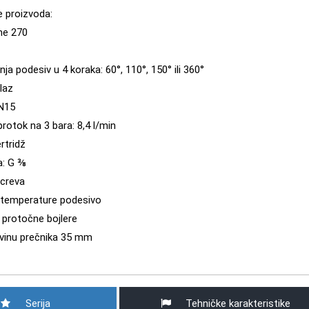
e proizvoda:
ne 270
ja podesiv u 4 koraka: 60°, 110°, 150° ili 360°
laz
DN15
rotok na 3 bara: 8,4 l/min
rtridž
ka: G ⅜
 creva
 temperature podesivo
protočne bojlere
avinu prečnika 35 mm
Serija
Tehničke karakteristike