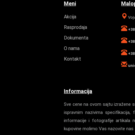
Meni
Malop
Akcija
Vojv
Rasprodaja
+381
Dokumenta
+381
O nama
+381
Kontakt
uni
Informacija
Sve cene na ovom sajtu izražene su
ispravnim nazivima specifikacij
informacije i fotografije artika
kupovine molimo Vas nazovite nas z