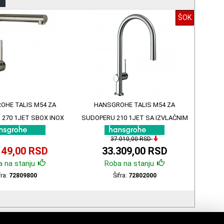
ŠOK
OHE TALIS M54 ZA
HANSGROHE TALIS M54 ZA
270 1JET SBOX INOX
SUDOPERU 210 1JET SA IZVLAČNIM
 OBRADA 72809800
TUŠEM 72802000
37.010,00 RSD
149,00 RSD
33.309,00 RSD
 na stanju
Roba na stanju
fra:
72809800
Šifra:
72802000