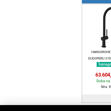
HANSGROHE 
SUDOPERU 210
728
63.604
Roba na 
Šifra:
7