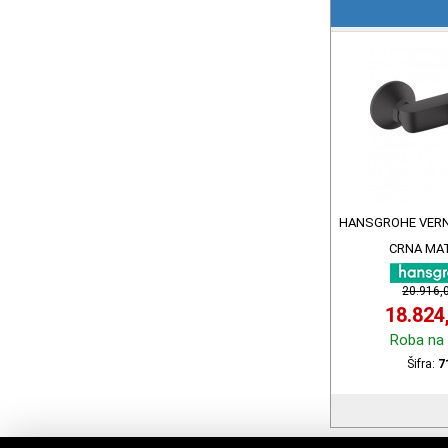
HANSGROHE VERN
CRNA MAT
20.916,
18.824
Roba na 
Šifra:
7