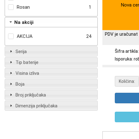
Nova ce
Rosan
1
Na akciji
PDV je uračunat 
AKCIJA
24
Serija
Šifra artikl
Isporuka: ro
Tip baterije
Visina izliva
Količina:
Boja
Broj priključaka
Dimenzija priključaka