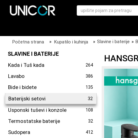
Početna strana
»
Kupatilo i kuhinja
»
Slavine i baterije
»
B
SLAVINE I BATERIJE
HANSGRO
Kada i Tuš kada
264
Lavabo
386
Bide i bidete
135
Baterijski setovi
32
Usponski tuševi i konzole
108
Termostatske baterije
32
Sudopera
412