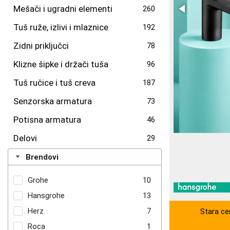
Mešači i ugradni elementi
260
Tuš ruže, izlivi i mlaznice
192
Zidni priključci
78
Klizne šipke i držači tuša
96
Tuš ručice i tuš creva
187
Senzorska armatura
73
Potisna armatura
46
Delovi
29
Brendovi
Grohe
10
Hansgrohe
13
Herz
7
Stara ce
Roca
1