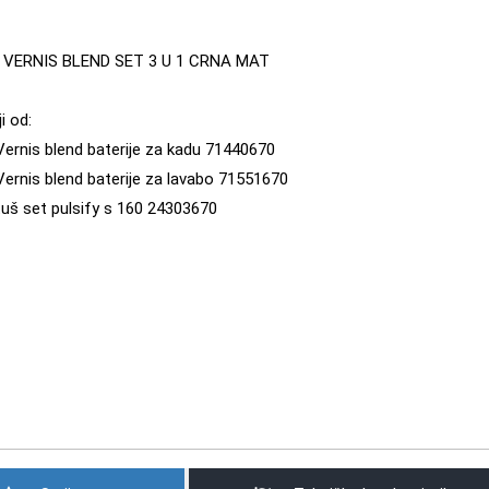
VERNIS BLEND SET 3 U 1 CRNA MAT
i od:
ernis blend baterije za kadu 71440670
ernis blend baterije za lavabo 71551670
uš set pulsify s 160 24303670