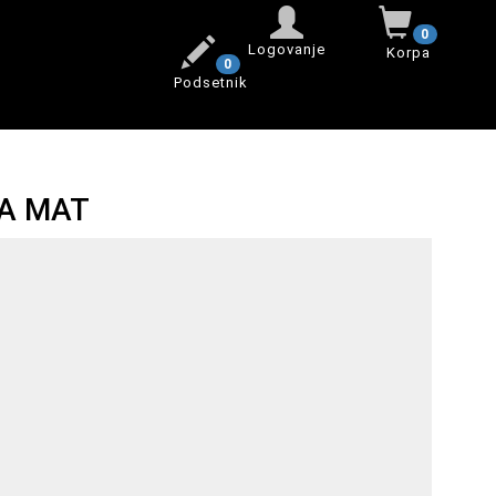
0
Logovanje
Korpa
0
Podsetnik
NA MAT