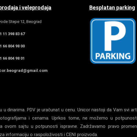
rodaja i veleprodaja
Besplatan parking
ode Stepe 12, Beograd
 11 398 83 67
 66 804 98 00
 66 804 98 01
cor.beograd@gmail.com
 u dinarima. PDV je uračunat u cenu. Unicor nastoji da Vam svi arti
a, fotografijama i cenama. Uprkos tome, ne možemo u potpunost
la na ovom sajtu u potpunosti ispravne. Zadržavamo pravo prome
a informaciju o raspoloživosti i CENI proizvoda.