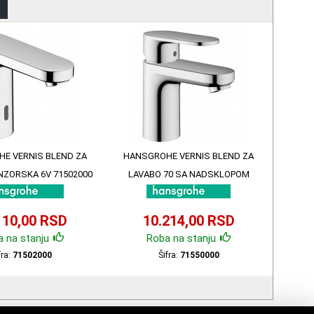
E VERNIS BLEND ZA
HANSGROHE VERNIS BLEND ZA
NZORSKA 6V 71502000
LAVABO 70 SA NADSKLOPOM
71550000
110,00 RSD
10.214,00 RSD
 na stanju
Roba na stanju
fra:
71502000
Šifra:
71550000