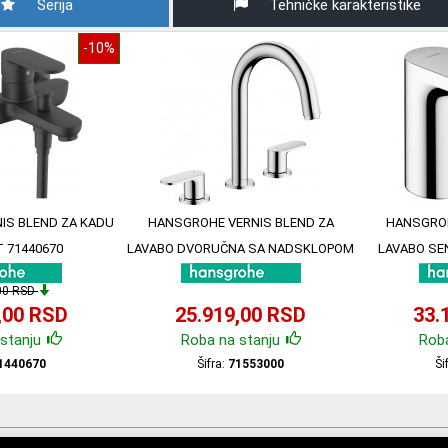
Serija
Tehničke karakteristike
-10%
IS BLEND ZA KADU
HANSGROHE VERNIS BLEND ZA
HANSGROH
 71440670
LAVABO DVORUČNA SA NADSKLOPOM
LAVABO SE
71553000
00 RSD
,00 RSD
25.919,00 RSD
33.
stanju
Roba na stanju
Roba
1440670
Šifra:
71553000
Ši