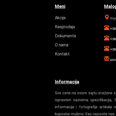
Meni
Malop
Akcija
Vojv
Rasprodaja
+381
Dokumenta
+381
O nama
+381
Kontakt
uni
Informacija
Sve cene na ovom sajtu izražene su
ispravnim nazivima specifikacij
informacije i fotografije artika
kupovine molimo Vas nazovite nas z