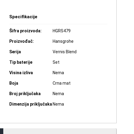
Specifikacije
Šifra proizvoda:
HGRS479
Proizvođač:
Hansgrohe
Serija
Vernis Blend
Tip baterije
Set
Visina izliva
Nema
Boja
Crna mat
Broj priključaka
Nema
Dimenzija priključaka
Nema