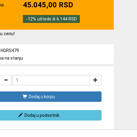
45.045,00 RSD
na
-12% uštede ili 6.144 RSD
u cenu!
a: HGRS479
ba na stanju
Dodaj u korpu
Dodaj u podsetnik