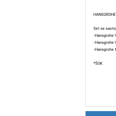
HANSGROHE 
Set se sastoj
-Hansgrohe V
-Hansgrohe V
-Hansgrohe t
*ŠOK