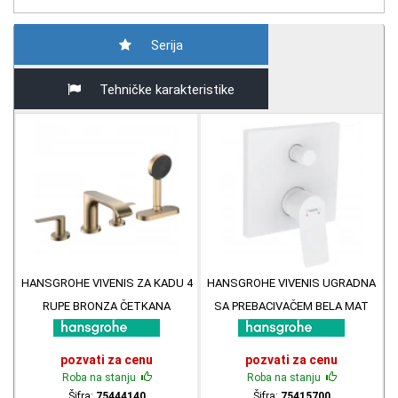
Serija
Tehničke karakteristike
HANSGROHE VIVENIS ZA KADU 4
HANSGROHE VIVENIS UGRADNA
RUPE BRONZA ČETKANA
SA PREBACIVAČEM BELA MAT
75444140
75415700
pozvati za cenu
pozvati za cenu
Roba na stanju
Roba na stanju
Šifra:
75444140
Šifra:
75415700