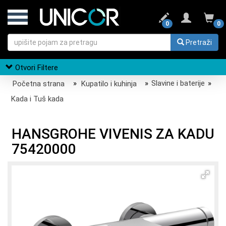
0
0
Pretraži
Otvori Filtere
Početna strana
»
Kupatilo i kuhinja
»
Slavine i baterije
»
Kada i Tuš kada
HANSGROHE VIVENIS ZA KADU
75420000