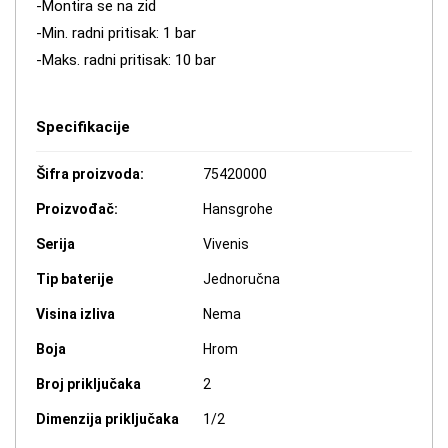
-Montira se na zid
-Min. radni pritisak: 1 bar
-Maks. radni pritisak: 10 bar
Specifikacije
Šifra proizvoda:
75420000
Proizvođač:
Hansgrohe
Serija
Vivenis
Tip baterije
Jednoručna
Visina izliva
Nema
Boja
Hrom
Broj priključaka
2
Dimenzija priključaka
1/2