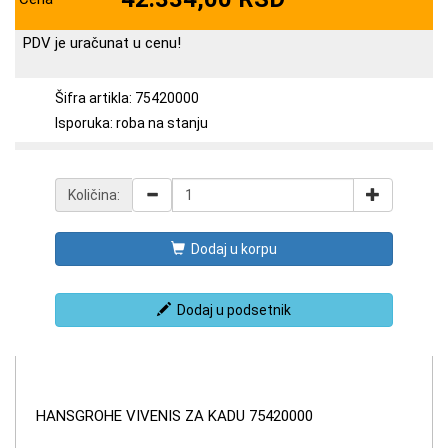
PDV je uračunat u cenu!
Šifra artikla: 75420000
Isporuka: roba na stanju
Količina:
Dodaj u korpu
Dodaj u podsetnik
HANSGROHE VIVENIS ZA KADU 75420000