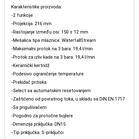
Karakteristike proizvoda:
-2 funkcije
-Projekcija: 216 mm
-Rastojanje između osi: 150 ± 12 mm
-Mešalica tipa mlaznice: WaterfallStream
-Maksimalni protok na 3 bara: 19,4 l/min
-Protok za izliv kade na 3 bara: 19,4 l/min
-Keramički kertridž
-Podesivo ograničenje temperature
-Prekidač pritiska
-Select sa automatskim resetovanjem
-Zaštićeno od povratnog toka, u skladu sa DIN EN 1717
-Sa prigušivačem
-Pogodno za protočne bojlere
-Dimenzija priključka: DN15
-Tip priključka: S-priključci