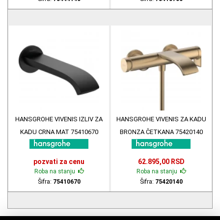
HANSGROHE VIVENIS IZLIV ZA
HANSGROHE VIVENIS ZA KADU
KADU CRNA MAT 75410670
BRONZA ČETKANA 75420140
pozvati za cenu
62.895,00 RSD
Roba na stanju
Roba na stanju
Šifra:
75410670
Šifra:
75420140