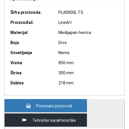
Šifra proizvoda:
PLA0000L.TS
Proizvođač:
LineArt
Materijal
Medijapan-Iverica
Boja
Drvo
Osvetljenje
Nema
Visina
850 mm
Širina
300 mm
Dubina
218 mm
Povezani proizvodi
Tehničke karakteristike