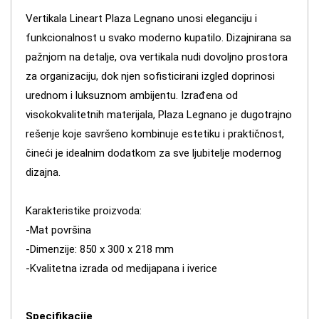
Vertikala Lineart Plaza Legnano unosi eleganciju i
funkcionalnost u svako moderno kupatilo. Dizajnirana sa
pažnjom na detalje, ova vertikala nudi dovoljno prostora
za organizaciju, dok njen sofisticirani izgled doprinosi
urednom i luksuznom ambijentu. Izrađena od
visokokvalitetnih materijala, Plaza Legnano je dugotrajno
rešenje koje savršeno kombinuje estetiku i praktičnost,
čineći je idealnim dodatkom za sve ljubitelje modernog
dizajna.
Karakteristike proizvoda:
-Mat površina
-Dimenzije: 850 x 300 x 218 mm
-Kvalitetna izrada od medijapana i iverice
Specifikacije