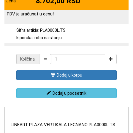
8.702,00 RSD
Cena
PDV je uračunat u cenu!
Šifra artikla: PLA0000L.TS
Isporuka: roba na stanju
Količina:
Dodaj u korpu
Dodaj u podsetnik
LINEART PLAZA VERTIKALA LEGNANO PLA0000L.TS