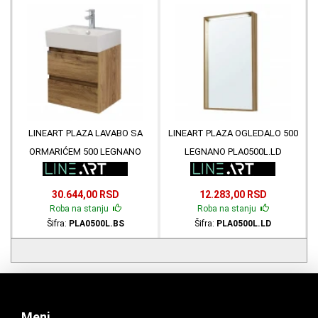
LINEART PLAZA LAVABO SA
LINEART PLAZA OGLEDALO 500
ORMARIĆEM 500 LEGNANO
LEGNANO PLA0500L.LD
PLA0500L.BS
30.644,00 RSD
12.283,00 RSD
Roba na stanju
Roba na stanju
Šifra:
PLA0500L.BS
Šifra:
PLA0500L.LD
Meni