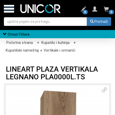
0
0
Pretraži
Otvori Filtere
Početna strana
»
Kupatilo i kuhinja
»
Kupatilski nameštaj
»
Vertikale i ormarići
LINEART PLAZA VERTIKALA
LEGNANO PLA0000L.TS