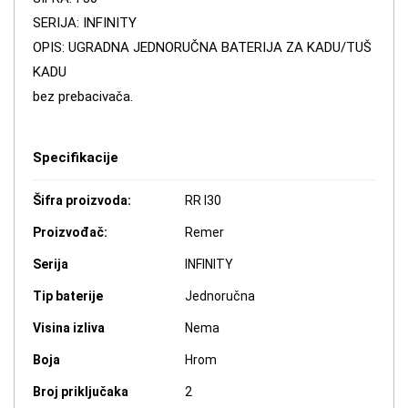
SERIJA: INFINITY
OPIS: UGRADNA JEDNORUČNA BATERIJA ZA KADU/TUŠ
KADU
bez prebacivača.
Specifikacije
Šifra proizvoda:
RR I30
Proizvođač:
Remer
Serija
INFINITY
Tip baterije
Jednoručna
Visina izliva
Nema
Boja
Hrom
Broj priključaka
2