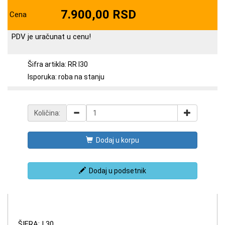
7.900,00 RSD
Cena
PDV je uračunat u cenu!
Šifra artikla: RR I30
Isporuka: roba na stanju
Količina:
Dodaj u korpu
Dodaj u podsetnik
ŠIFRA: I 30