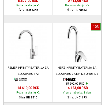
5.577,00 RSD
10.413,00 RSD
Roba na stanju
Roba na stanju
Šifra:
UH12460
Šifra:
UH00014
-10%
REMER INFINITY BATERIJA ZA
HERZ INFINITY BATERIJA ZA
SUDOPERU I 72
SUDOPERU 3 CEVI i22 UH01173
15.692,00 RSD
14.619,00 RSD
14.123,00 RSD
Roba na stanju
Vreme nabavke: 1 dan
Šifra:
RR 8510
Šifra:
UH01173