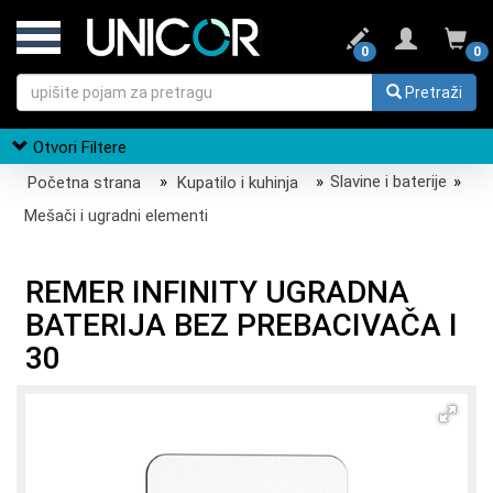
0
0
Pretraži
Otvori Filtere
Početna strana
»
Kupatilo i kuhinja
»
Slavine i baterije
»
Mešači i ugradni elementi
REMER INFINITY UGRADNA
BATERIJA BEZ PREBACIVAČA I
30