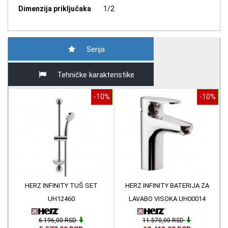
Dimenzija priključaka
1/2
Serija
Tehničke karakteristike
-10%
-10%
HERZ INFINITY TUŠ SET
HERZ INFINITY BATERIJA ZA
UH12460
LAVABO VISOKA UH00014
6.196,00 RSD
11.570,00 RSD