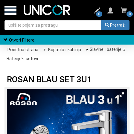
0
0
Pretraži
Otvori Filtere
Početna strana
»
Kupatilo i kuhinja
»
Slavine i baterije
»
Baterijski setovi
ROSAN BLAU SET 3U1