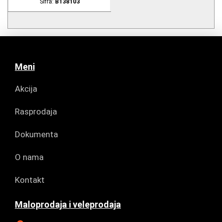
Šifra:
B138103
Meni
Akcija
Rasprodaja
Dokumenta
O nama
Kontakt
Maloprodaja i veleprodaja