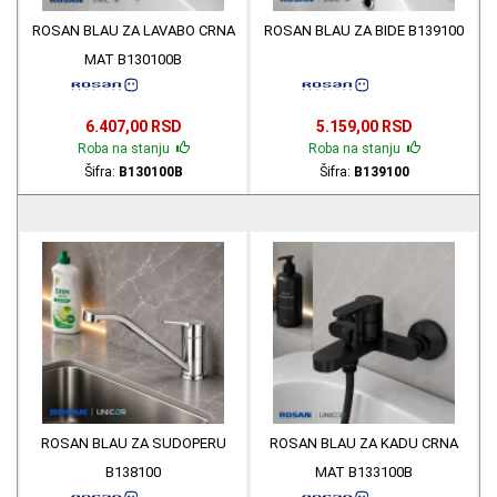
ROSAN BLAU ZA LAVABO CRNA
ROSAN BLAU ZA BIDE B139100
MAT B130100B
6.407,00 RSD
5.159,00 RSD
Roba na stanju
Roba na stanju
Šifra:
B130100B
Šifra:
B139100
ROSAN BLAU ZA SUDOPERU
ROSAN BLAU ZA KADU CRNA
B138100
MAT B133100B