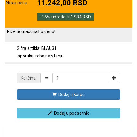
11.242,00 RSD
Nova cena
-15% uštede ili 1.984 RSD
PDV je uračunat u cenu!
Šifra artikla: BLAU31
Isporuka: roba na stanju
Količina:
Dodaj u korpu
Dodaj u podsetnik