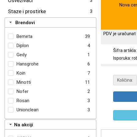
Osveživači
3
Nova ce
Staze i prostirke
3
Brendovi
PDV je uračunat 
Bemeta
39
Diplon
4
Šifra artikl
Gedy
1
Isporuka: ro
Hansgrohe
6
Koin
7
Količina:
Minotti
11
Nofer
2
Rosan
3
Unionclean
3
Na akciji