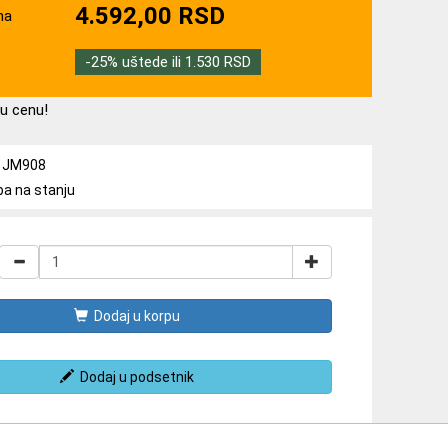
4.592,00 RSD
na
-25% uštede ili 1.530 RSD
u cenu!
a: JM908
ba na stanju
Dodaj u korpu
Dodaj u podsetnik