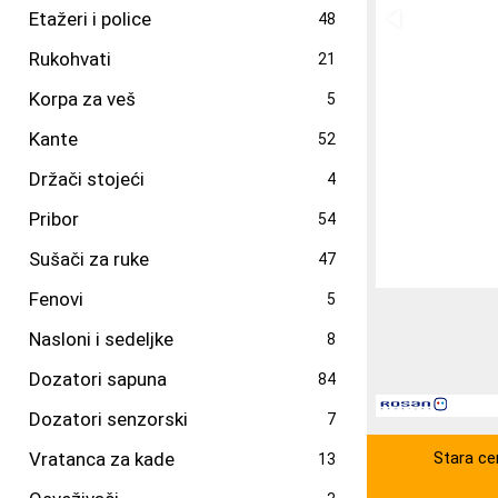
Etažeri i police
48
Rukohvati
21
Korpa za veš
5
Kante
52
Držači stojeći
4
Pribor
54
Sušači za ruke
47
Fenovi
5
Nasloni i sedeljke
8
Dozatori sapuna
84
Dozatori senzorski
7
Vratanca za kade
Stara ce
13