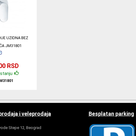
UE UZIDNA BEZ
ČA JM31801
,00 RSD
stanju
M31801
rodaja i veleprodaja
Besplatan parking
ode Stepe 12, Beograd