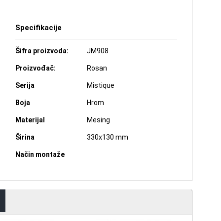
Specifikacije
Šifra proizvoda:
JM908
Proizvođač:
Rosan
Serija
Mistique
Boja
Hrom
Materijal
Mesing
Širina
330x130 mm
Način montaže