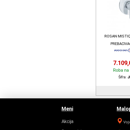
ROSAN MISTIQ
PREBACIVA
7.109
Roba na 
Šifra:
J
Meni
Malop
Akcija
Vojv