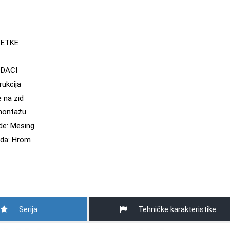
ČETKE
ODACI
rukcija
e na zid
 montažu
ade: Mesing
ada: Hrom
Serija
Tehničke karakteristike