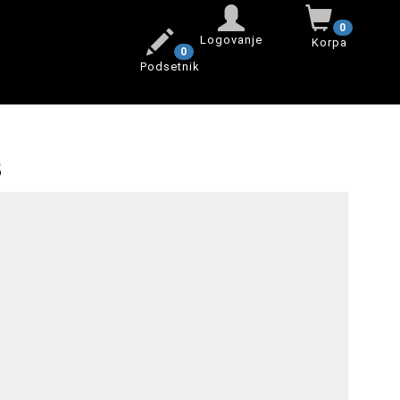
0
Logovanje
Korpa
0
Podsetnik
8