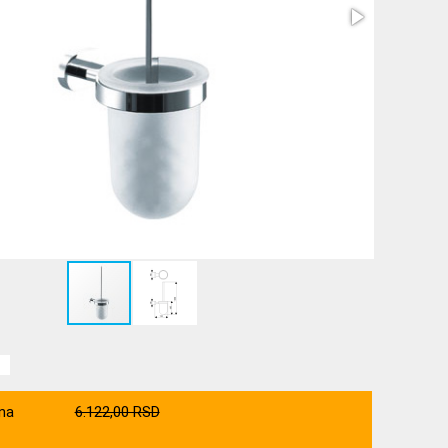
na
6.122,00 RSD