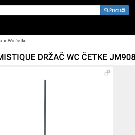
Pretraži
ja
»
Wc četke
MISTIQUE DRŽAČ WC ČETKE JM90