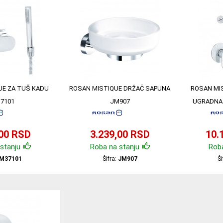
UE ZA TUŠ KADU
ROSAN MISTIQUE DRŽAČ SAPUNA
ROSAN MI
7101
JM907
UGRADNA
,00 RSD
3.239,00 RSD
10.
stanju
Roba na stanju
Roba
M37101
Šifra:
JM907
Ši