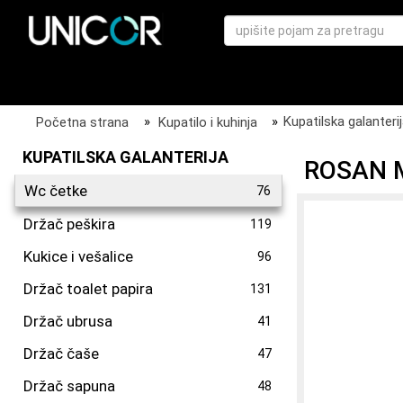
Početna strana
»
Kupatilo i kuhinja
»
Kupatilska galanteri
KUPATILSKA GALANTERIJA
ROSAN 
Wc četke
76
Držač peškira
119
Kukice i vešalice
96
Držač toalet papira
131
Držač ubrusa
41
Držač čaše
47
Držač sapuna
48