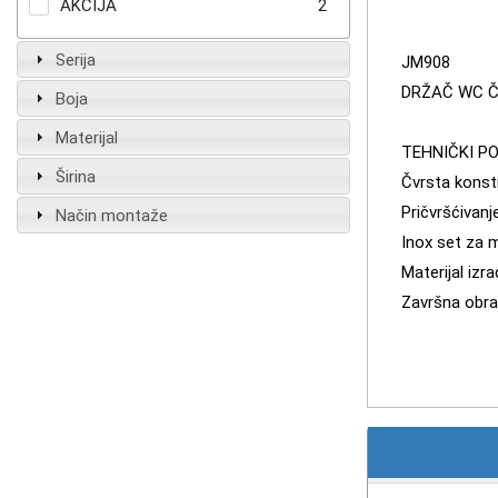
AKCIJA
2
Serija
JM908
DRŽAČ WC 
Boja
Materijal
TEHNIČKI P
Širina
Čvrsta konst
Pričvršćivanj
Način montaže
Inox set za
Materijal izr
Završna obr