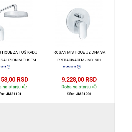
STIQUE ZA TUŠ KADU
ROSAN MISTIQUE UZIDNA SA
 SA UZIDNIM TUŠEM
PREBACIVAČEM JM31901
JM31101
158,00 RSD
9.228,00 RSD
 na stanju
Roba na stanju
fra:
JM31101
Šifra:
JM31901