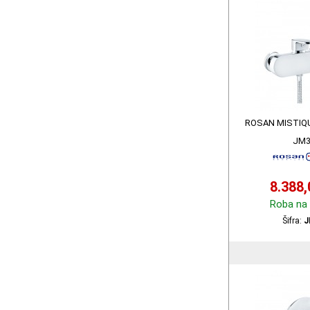
ROSAN MISTIQ
JM3
8.388
Roba na 
Šifra:
J