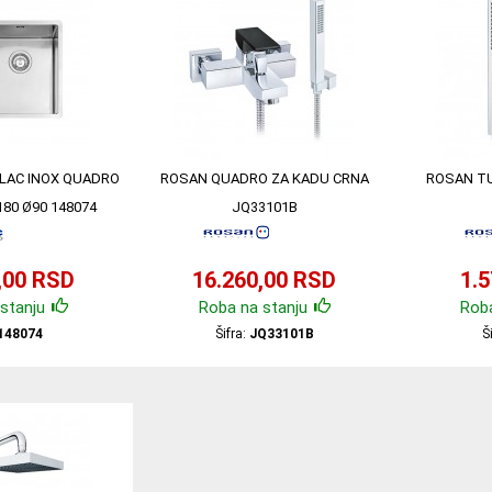
LAC INOX QUADRO
ROSAN QUADRO ZA KADU CRNA
ROSAN TU
180 Ø90 148074
JQ33101B
,00 RSD
16.260,00 RSD
1.
stanju
Roba na stanju
Roba
148074
Šifra:
JQ33101B
Š