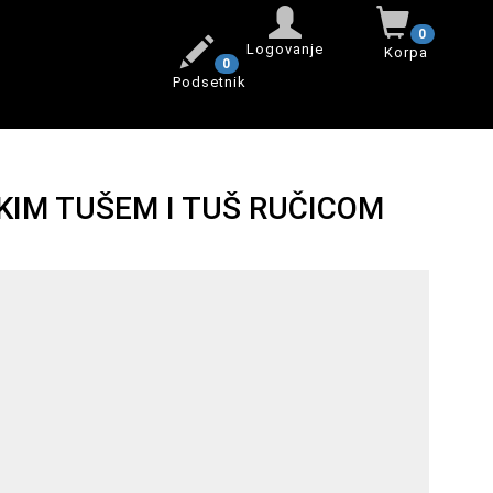
0
Logovanje
Korpa
0
Podsetnik
IM TUŠEM I TUŠ RUČICOM