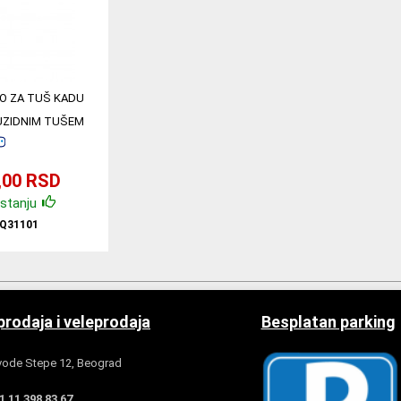
O ZA TUŠ KADU
UZIDNIM TUŠEM
1101
,00 RSD
stanju
Q31101
rodaja i veleprodaja
Besplatan parking
ode Stepe 12, Beograd
 11 398 83 67