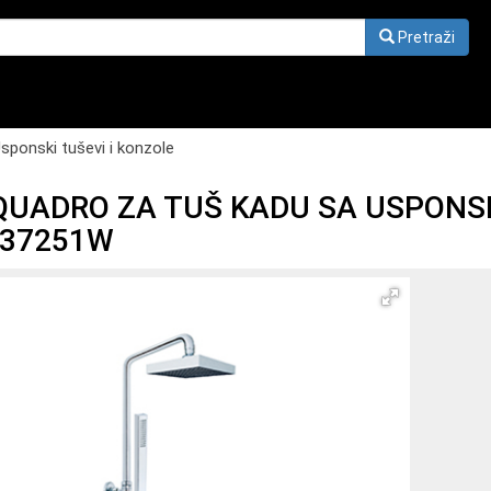
Pretraži
sponski tuševi i konzole
QUADRO ZA TUŠ KADU SA USPONSK
Q37251W