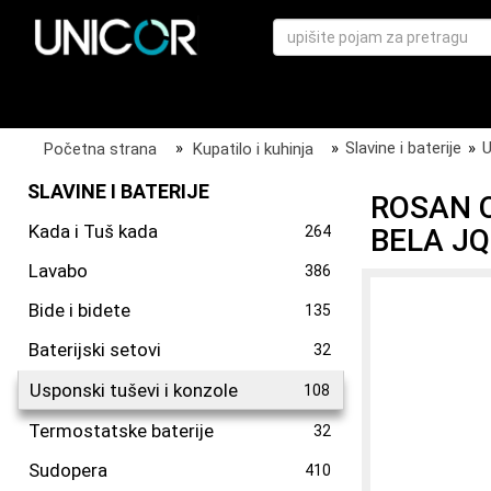
Početna strana
»
Kupatilo i kuhinja
»
Slavine i baterije
»
U
SLAVINE I BATERIJE
ROSAN 
Kada i Tuš kada
264
BELA J
Lavabo
386
Bide i bidete
135
Baterijski setovi
32
Usponski tuševi i konzole
108
Termostatske baterije
32
Sudopera
410