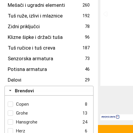
Mešači i ugradni elementi
260
Tuš ruže, izlivi i mlaznice
192
Zidni priključci
78
Klizne šipke i držači tuša
96
Tuš ručice i tuš creva
187
Senzorska armatura
73
Potisna armatura
46
Delovi
29
Brendovi
Copen
8
Grohe
13
Hansgrohe
24
Herz
6