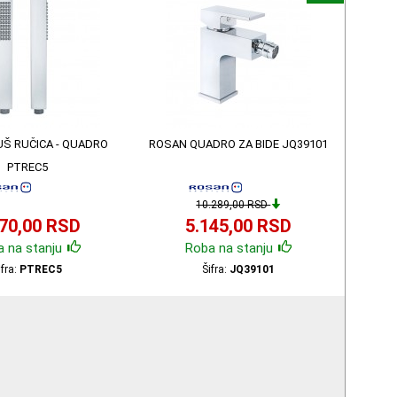
Š RUČICA - QUADRO
ROSAN QUADRO ZA BIDE JQ39101
PTREC5
10.289,00 RSD
570,00 RSD
5.145,00 RSD
 na stanju
Roba na stanju
ifra:
PTREC5
Šifra:
JQ39101