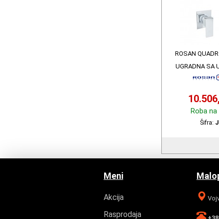
ROSAN QUADR
UGRADNA SA 
JQ3
10.506
Roba na 
Šifra:
J
Meni
Malop
Akcija
Vojv
Rasprodaja
+381