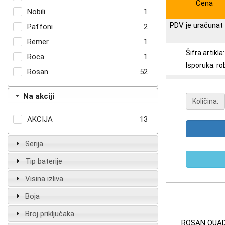
Cena
Nobili
1
PDV je uračunat 
Paffoni
2
Remer
1
Šifra artik
Roca
1
Isporuka: ro
Rosan
52
Na akciji
Količina:
AKCIJA
13
Serija
Tip baterije
Visina izliva
Boja
Broj priključaka
ROSAN QUAD