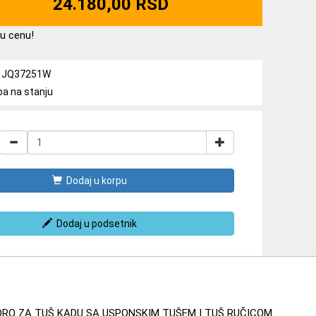
24.180,00 RSD
u cenu!
la: JQ37251W
ba na stanju
Dodaj u korpu
Dodaj u podsetnik
RO ZA TUŠ KADU SA USPONSKIM TUŠEM I TUŠ RUČICOM