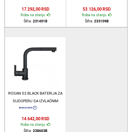
17.292,00 RSD
53.126,00 RSD
Roba na stanju
Roba na stanju
Šifra:
231401B
Šifra:
233109B
ROSAN S2 BLACK BATERIJA ZA
SUDOPERU SA IZVLAČNIM
TUŠEM 3 CEVI CRNA MAT
238603B
14.642,00 RSD
Roba na stanju
Šifra:
238603B