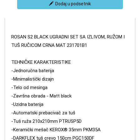
Dodaj u podsetnik
ROSAN S2 BLACK UGRADNI SET SA IZLIVOM, RUŽOM I
TUŠ RUČICOM CRNA MAT 231701B1
TEHNIČKE KARAKTERISTIKE
-Jednoručna baterija
-Minimalistički dizajn
-Telo od mesinga
-Završna obrada - Matt black
-Uzidna baterija
-Automatski prebacivač za tuš
-Tuš ruža 210x210mm PTRUSP5D
-Keramički mešač KEROX® 35mm PKM35A
-DARKFLEX tuš crevo 150cm PGC150DF