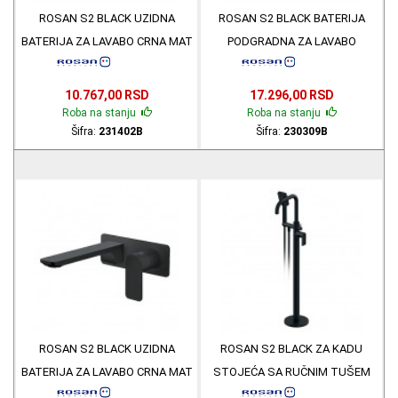
ROSAN S2 BLACK UZIDNA
ROSAN S2 BLACK BATERIJA
BATERIJA ZA LAVABO CRNA MAT
PODGRADNA ZA LAVABO
231402B
DVORUČNA VISOKA CRNA MAT
230309B
10.767,00 RSD
17.296,00 RSD
Roba na stanju
Roba na stanju
Šifra:
231402B
Šifra:
230309B
ROSAN S2 BLACK UZIDNA
ROSAN S2 BLACK ZA KADU
BATERIJA ZA LAVABO CRNA MAT
STOJEĆA SA RUČNIM TUŠEM
231401B
CRNA MAT 233109B