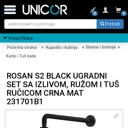
0
0
Pretraži
Otvori Filtere
Početna strana
»
Kupatilo i kuhinja
»
Slavine i baterije
»
Kada i Tuš kada
ROSAN S2 BLACK UGRADNI
SET SA IZLIVOM, RUŽOM I TUŠ
RUČICOM CRNA MAT
231701B1