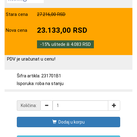
Stara cena
27.216,00 RSD
23.133,00 RSD
Nova cena
-15% uštede ili 4.083 RSD
PDV je uračunat u cenu!
Šifra artikla: 231701B1
Isporuka: roba na stanju
Količina:
Dodaj u korpu