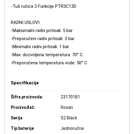
-Tuš ručica 3 Funkcije PTR3C13D
RADNI USLOVI
-Maksimalni radni pritisak: 5 bar
-Preporučeni radni pritisak: 3 bar
-Minimalni radni pritisak: 1 bar
-Max. dozvoljena temperatura: 70° C
-Preporučena temperatura vode: 50° C
Specifikacije
Šifra proizvoda:
231701B1
Proizvođač:
Rosan
Serija
S2 Black
Tip baterije
Jednoručna