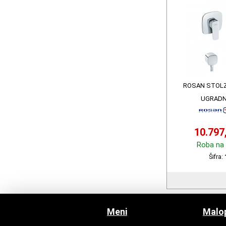
ROSAN STOLZ
UGRADN
10.797
Roba na 
Šifra:
Meni
Malop