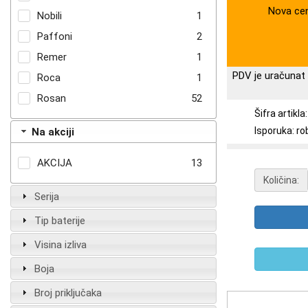
Nova ce
Nobili
1
Paffoni
2
Remer
1
PDV je uračunat 
Roca
1
Rosan
52
Šifra artikl
Isporuka: ro
Na akciji
AKCIJA
13
Količina:
Serija
Tip baterije
Visina izliva
Boja
Broj priključaka