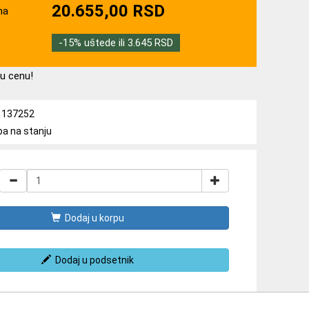
20.655,00 RSD
na
-15% uštede ili 3.645 RSD
u cenu!
a: 137252
ba na stanju
Dodaj u korpu
Dodaj u podsetnik