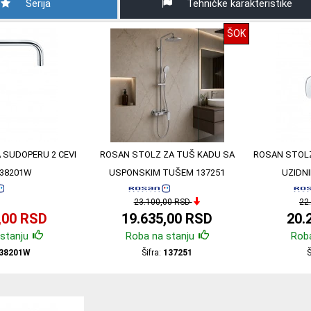
Serija
Tehničke karakteristike
ŠOK
 SUDOPERU 2 CEVI
ROSAN STOLZ ZA TUŠ KADU SA
ROSAN STOL
138201W
USPONSKIM TUŠEM 137251
UZIDN
23.100,00 RSD
22
,00 RSD
19.635,00 RSD
20.
stanju
Roba na stanju
Roba
38201W
Šifra:
137251
Š