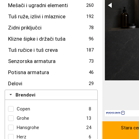
Mešači i ugradni elementi
260
Tuš ruže, izlivi i mlaznice
192
Zidni priključci
78
Klizne šipke i držači tuša
96
Tuš ručice i tuš creva
187
Senzorska armatura
73
Potisna armatura
46
Delovi
29
Brendovi
Copen
8
Grohe
13
Hansgrohe
24
Stara ce
Herz
6