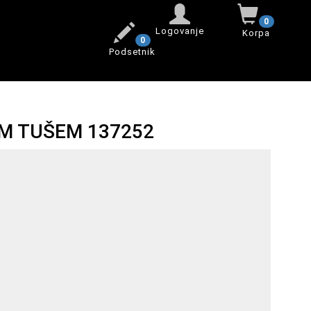
0
Logovanje
Korpa
0
Podsetnik
M TUŠEM 137252