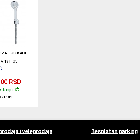
 ZA TUŠ KADU
A 131105
,00 RSD
stanju
131105
rodaja i veleprodaja
Besplatan parking