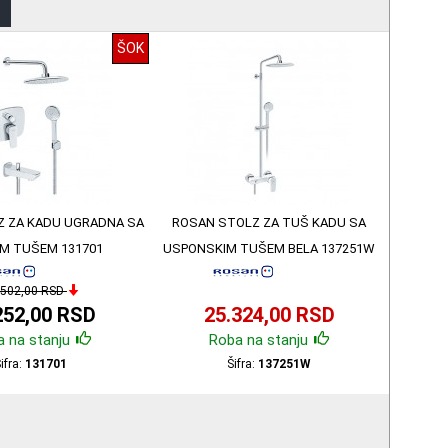
ŠOK
Z ZA KADU UGRADNA SA
ROSAN STOLZ ZA TUŠ KADU SA
IM TUŠEM 131701
USPONSKIM TUŠEM BELA 137251W
.502,00 RSD
252,00 RSD
25.324,00 RSD
 na stanju
Roba na stanju
ifra:
131701
Šifra:
137251W