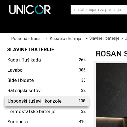
Početna strana
»
Kupatilo i kuhinja
»
Slavine i baterije
»
U
SLAVINE I BATERIJE
ROSAN 
Kada i Tuš kada
264
Lavabo
386
Bide i bidete
135
Baterijski setovi
32
Usponski tuševi i konzole
108
Termostatske baterije
32
Sudopera
410