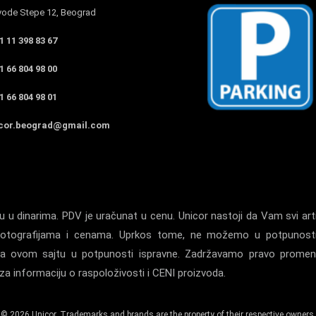
ode Stepe 12, Beograd
 11 398 83 67
 66 804 98 00
 66 804 98 01
cor.beograd@gmail.com
 u dinarima. PDV je uračunat u cenu. Unicor nastoji da Vam svi arti
a, fotografijama i cenama. Uprkos tome, ne možemo u potpunost
la na ovom sajtu u potpunosti ispravne. Zadržavamo pravo prome
a informaciju o raspoloživosti i CENI proizvoda.
© 2026 Unicor. Trademarks and brands are the property of their respective owners.