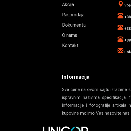
Akcija
Vojv
Rasprodaja
+381
Dokumenta
+381
O nama
+381
Kontakt
uni
Informacija
Sve cene na ovom sajtu izražene su
ispravnim nazivima specifikacij
informacije i fotografije artika
kupovine molimo Vas nazovite nas z