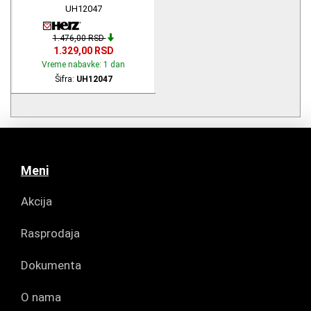
UH12047
1.476,00 RSD
1.329,00 RSD
Vreme nabavke: 1 dan
Šifra:
UH12047
Meni
Akcija
Rasprodaja
Dokumenta
O nama