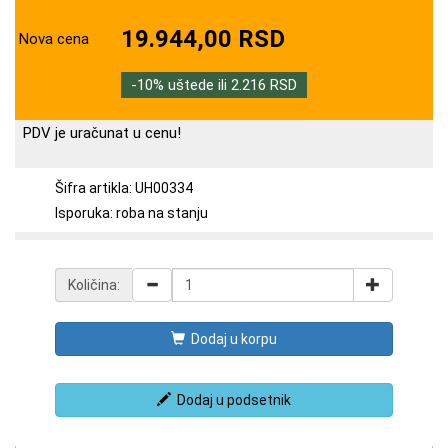
19.944,00 RSD
Nova cena
-10% uštede ili 2.216 RSD
PDV je uračunat u cenu!
Šifra artikla: UH00334
Isporuka: roba na stanju
Količina:
Dodaj u korpu
Dodaj u podsetnik