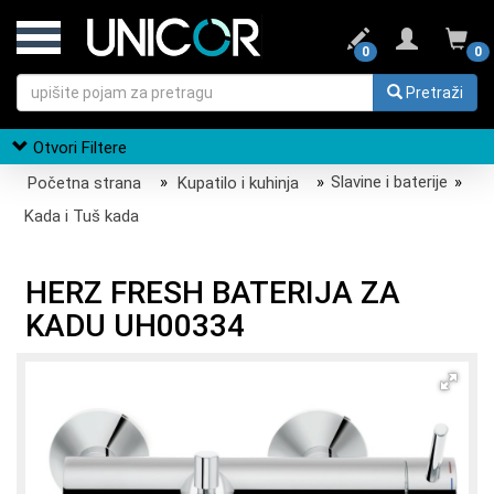
0
0
Pretraži
Otvori Filtere
Početna strana
»
Kupatilo i kuhinja
»
Slavine i baterije
»
Kada i Tuš kada
HERZ FRESH BATERIJA ZA
KADU UH00334