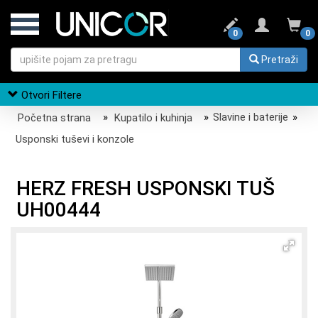
0
0
Pretraži
Otvori Filtere
Početna strana
»
Kupatilo i kuhinja
»
Slavine i baterije
»
Usponski tuševi i konzole
HERZ FRESH USPONSKI TUŠ
UH00444