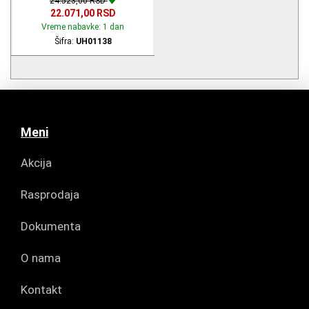
24.523,00 RSD
22.071,00 RSD
Vreme nabavke: 1 dan
Šifra:
UH01138
Meni
Akcija
Rasprodaja
Dokumenta
O nama
Kontakt