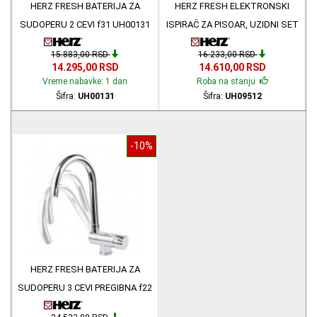
HERZ FRESH BATERIJA ZA
HERZ FRESH ELEKTRONSKI
SUDOPERU 2 CEVI f31 UH00131
ISPIRAČ ZA PISOAR, UZIDNI SET
951 UH09512
15.883,00 RSD
16.233,00 RSD
14.295,00 RSD
14.610,00 RSD
Vreme nabavke: 1 dan
Roba na stanju
Šifra:
UH00131
Šifra:
UH09512
-10%
HERZ FRESH BATERIJA ZA
SUDOPERU 3 CEVI PREGIBNA f22
UH01138