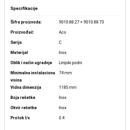
Specifikacije
Šifra proizvoda:
9010.88.27 + 9010.88.73
Proizvođač:
Aco
Serija
C
Materijal
Inox
Oblik i način ugradnje
Linijski podni
Minimalna instalaciona
74 mm
visina
Vidna dimenzija
1185 mm
Boja rešetke
Inox
Okvir rešetke
Inox
Protok l/s
0.4