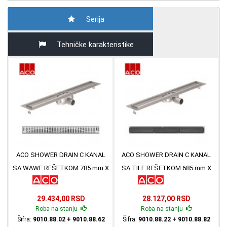
Serija
Tehničke karakteristike
ACO SHOWER DRAIN C KANAL
ACO SHOWER DRAIN C KANAL
SA WAWE REŠETKOM 785 mm X
SA TILE REŠETKOM 685 mm X
93mm 9010.88.02 + 9010.88.62
74mm 9010.88.22 + 9010.88.82
29.434,00 RSD
28.127,00 RSD
Roba na stanju
Roba na stanju
Šifra:
9010.88.02 + 9010.88.62
Šifra:
9010.88.22 + 9010.88.82