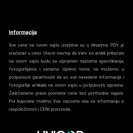
Informacija
Sve cene na ovom sajtu izražene su u dinarima. PDV je
uračunat u cenu. Unicor nastoji da Vam svi artikli prikazani
na ovom sajtu budu sa ispravnim nazivima specifikacija,
fotografijama i cenama. Uprkos tome, ne možemo u
potpunosti garantovati da su sve navedene informacije i
fotografije artikala na ovom sajtu u potpunosti ispravne.
Zadržavamo pravo promene cene bez prethodne najave.
Pre kupovine molimo Vas nazovite nas za informaciju o
raspoloživosti i CENI proizvoda.