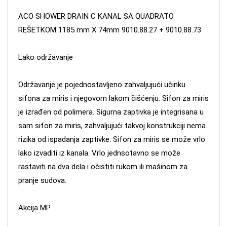
ACO SHOWER DRAIN C KANAL SA QUADRATO
REŠETKOM 1185 mm X 74mm 9010.88.27 + 9010.88.73
Lako održavanje
Održavanje je pojednostavljeno zahvaljujući učinku
sifona za miris i njegovom lakom čišćenju. Sifon za miris
je izrađen od polimera. Sigurna zaptivka je integrisana u
sam sifon za miris, zahvaljujući takvoj konstrukciji nema
rizika od ispadanja zaptivke. Sifon za miris se može vrlo
lako izvaditi iz kanala. Vrlo jednsotavno se može
rastaviti na dva dela i očistiti rukom ili mašinom za
pranje sudova.
Akcija MP