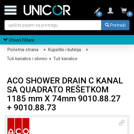
0
0
Pretraži
Otvori Filtere
Početna strana
»
Kupatilo i kuhinja
»
Tuš kanalice i slivnici
»
Tuš kanalice
ACO SHOWER DRAIN C KANAL
SA QUADRATO REŠETKOM
1185 mm X 74mm 9010.88.27
+ 9010.88.73