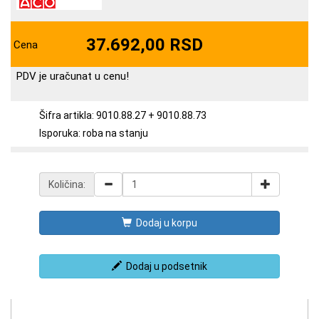
37.692,00 RSD
Cena
PDV je uračunat u cenu!
Šifra artikla: 9010.88.27 + 9010.88.73
Isporuka: roba na stanju
Količina:
Dodaj u korpu
Dodaj u podsetnik