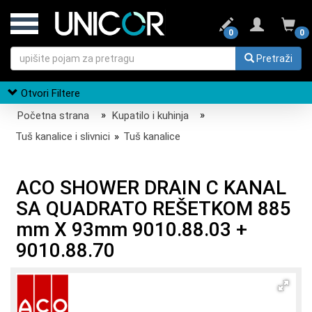
0
0
Pretraži
Otvori Filtere
Početna strana
»
Kupatilo i kuhinja
»
Tuš kanalice i slivnici
»
Tuš kanalice
ACO SHOWER DRAIN C KANAL
SA QUADRATO REŠETKOM 885
mm X 93mm 9010.88.03 +
9010.88.70