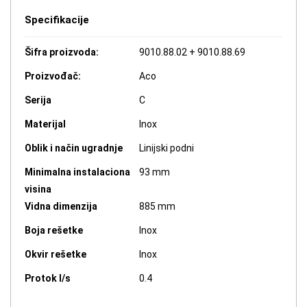
Specifikacije
Šifra proizvoda:
9010.88.02 + 9010.88.69
Proizvođač:
Aco
Serija
C
Materijal
Inox
Oblik i način ugradnje
Linijski podni
Minimalna instalaciona
93 mm
visina
Vidna dimenzija
885 mm
Boja rešetke
Inox
Okvir rešetke
Inox
Protok l/s
0.4