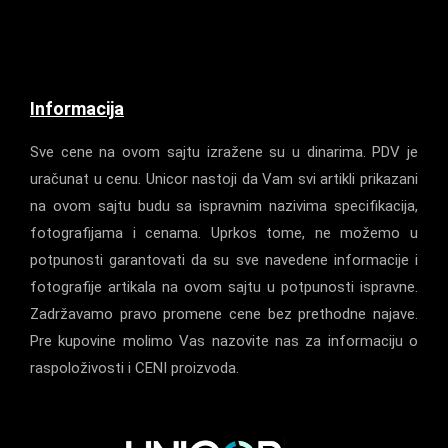
Informacija
Sve cene na ovom sajtu izražene su u dinarima. PDV je
uračunat u cenu. Unicor nastoji da Vam svi artikli prikazani
na ovom sajtu budu sa ispravnim nazivima specifikacija,
fotografijama i cenama. Uprkos tome, ne možemo u
potpunosti garantovati da su sve navedene informacije i
fotografije artikala na ovom sajtu u potpunosti ispravne.
Zadržavamo pravo promene cene bez prethodne najave.
Pre kupovine molimo Vas nazovite nas za informaciju o
raspoloživosti i CENI proizvoda.