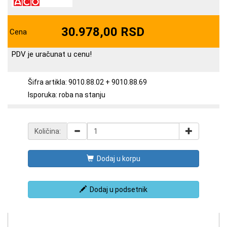
30.978,00 RSD
Cena
PDV je uračunat u cenu!
Šifra artikla: 9010.88.02 + 9010.88.69
Isporuka: roba na stanju
Količina:
Dodaj u korpu
Dodaj u podsetnik