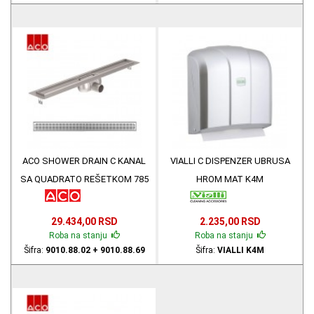
ACO SHOWER DRAIN C KANAL
VIALLI C DISPENZER UBRUSA
SA QUADRATO REŠETKOM 785
HROM MAT K4M
mm X 93mm 9010.88.02 +
9010.88.69
29.434,00 RSD
2.235,00 RSD
Roba na stanju
Roba na stanju
Šifra:
9010.88.02 + 9010.88.69
Šifra:
VIALLI K4M