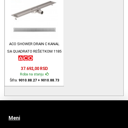
ACO SHOWER DRAIN C KANAL
SA QUADRATO REŠETKOM 1185
mm X 74mm 9010.88.27 +
9010.88.73
37.692,00 RSD
Roba na stanju
Šifra:
9010.88.27 + 9010.88.73
Meni