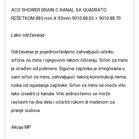
ACO SHOWER DRAIN C KANAL SA QUADRATO
REŠETKOM 885 mm X 93mm 9010.88.03 + 9010.88.70
Lako održavanje
Održavanje je pojednostavljeno zahvaljujući učinku
sifona za miris i njegovom lakom čišćenju. Sifon za miris
je izrađen od polimera. Sigurna zaptivka je integrisana u
sam sifon za miris, zahvaljujući takvoj konstrukciji nema
rizika od ispadanja zaptivke. Sifon za miris se može vrlo
lako izvaditi iz kanala. Vrlo jednsotavno se može
rastaviti na dva dela i očistiti rukom ili mašinom za
pranje sudova.
Akcija MP