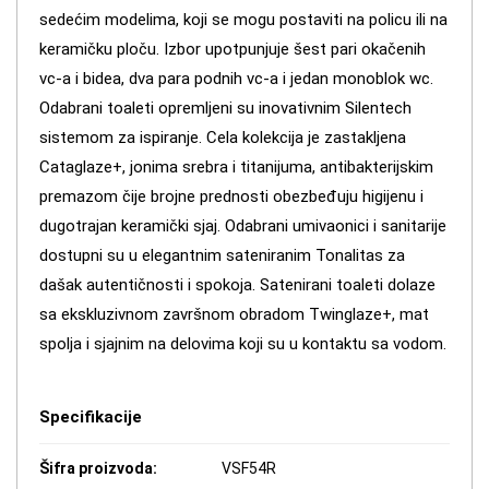
sedećim modelima, koji se mogu postaviti na policu ili na
keramičku ploču. Izbor upotpunjuje šest pari okačenih
vc-a i bidea, dva para podnih vc-a i jedan monoblok wc.
Odabrani toaleti opremljeni su inovativnim Silentech
sistemom za ispiranje. Cela kolekcija je zastakljena
Cataglaze+, jonima srebra i titanijuma, antibakterijskim
premazom čije brojne prednosti obezbeđuju higijenu i
dugotrajan keramički sjaj. Odabrani umivaonici i sanitarije
dostupni su u elegantnim sateniranim Tonalitas za
dašak autentičnosti i spokoja. Satenirani toaleti dolaze
sa ekskluzivnom završnom obradom Twinglaze+, mat
spolja i sjajnim na delovima koji su u kontaktu sa vodom.
Specifikacije
Šifra proizvoda:
VSF54R