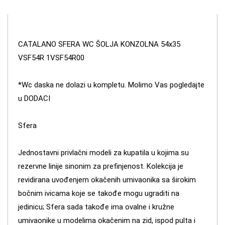
CATALANO SFERA WC ŠOLJA KONZOLNA 54x35
VSF54R 1VSF54R00
*Wc daska ne dolazi u kompletu. Molimo Vas pogledajte
u DODACI
Sfera
Jednostavni privlačni modeli za kupatila u kojima su
rezervne linije sinonim za prefinjenost. Kolekcija je
revidirana uvođenjem okačenih umivaonika sa širokim
bočnim ivicama koje se takođe mogu ugraditi na
jedinicu; Sfera sada takođe ima ovalne i kružne
umivaonike u modelima okačenim na zid, ispod pulta i