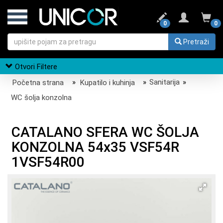
0
0
Pretraži
Otvori Filtere
Početna strana
»
Kupatilo i kuhinja
»
Sanitarija
»
WC šolja konzolna
CATALANO SFERA WC ŠOLJA
KONZOLNA 54x35 VSF54R
1VSF54R00