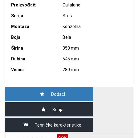
Proizvođač:
Catalano
Serija
Sfera
Montaža
Konzolna
Boja
Bela
Širina
350 mm
Dubina
545 mm
Visina
280 mm
Dodaci
Serija
Tehničke karakteristike