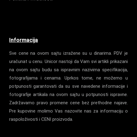
Informacija
Sve cene na ovom sajtu izražene su u dinarima. PDV je
uračunat u cenu. Unicor nastoji da Vam svi artikli prikazani
na ovom sajtu budu sa ispravnim nazivima specifikacija,
fotografijama i cenama. Uprkos tome, ne možemo u
potpunosti garantovati da su sve navedene informacije i
fotografije artikala na ovom sajtu u potpunosti ispravne.
Zadržavamo pravo promene cene bez prethodne najave.
Pre kupovine molimo Vas nazovite nas za informaciju o
raspoloživosti i CENI proizvoda.