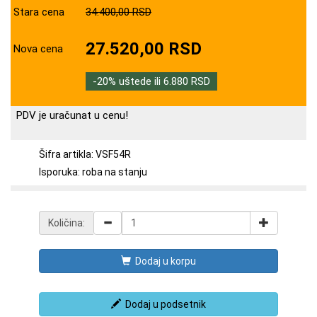
Stara cena
34.400,00 RSD
27.520,00 RSD
Nova cena
-20% uštede ili 6.880 RSD
PDV je uračunat u cenu!
Šifra artikla: VSF54R
Isporuka: roba na stanju
Količina:
Dodaj u korpu
Dodaj u podsetnik