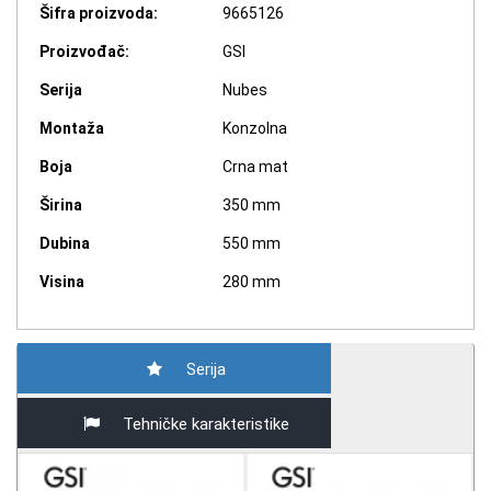
Šifra proizvoda:
9665126
Proizvođač:
GSI
Serija
Nubes
Montaža
Konzolna
Boja
Crna mat
Širina
350 mm
Dubina
550 mm
Visina
280 mm
Serija
Tehničke karakteristike