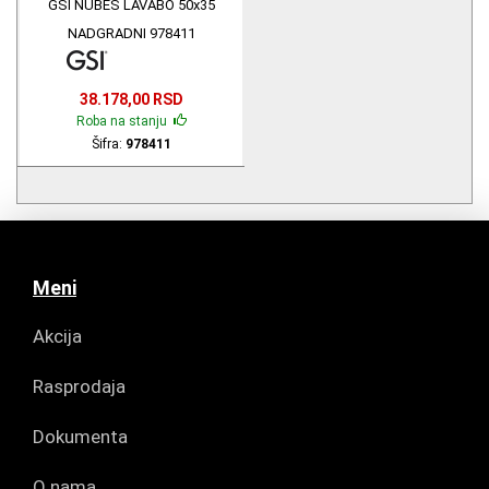
GSI NUBES LAVABO 50x35
NADGRADNI 978411
38.178,00 RSD
Roba na stanju
Šifra:
978411
Meni
Akcija
Rasprodaja
Dokumenta
O nama