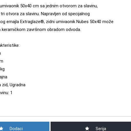
umivaonik 50x40 cm sa jednim otvorom za slavinu,
tri otvora za slavinu. Napravljen od specijalnog
skog emajla Extraglaze®, zidni umivaonik Nubes 50x40 može
jen keramičkom završnom obradom odvoda.
akteristike:
m
cm
 kg
jajna
 zid, Ugradna
vinu: 1
Dodaci
Serija