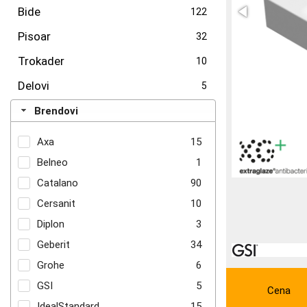
Bide
122
Pisoar
32
Trokader
10
Delovi
5
Brendovi
Axa
15
Belneo
1
Catalano
90
Cersanit
10
Diplon
3
Geberit
34
Grohe
6
GSI
5
Cena
IdealStandard
15