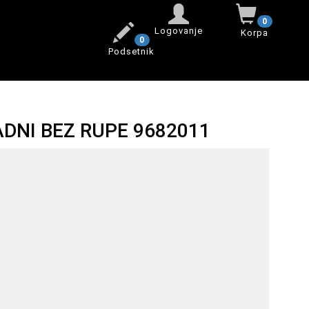
0
Logovanje
Korpa
0
Podsetnik
DNI BEZ RUPE 9682011