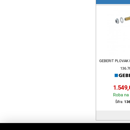
GEBERIT PLOVAK 
136.7
1.549
Roba na 
Šifra:
136