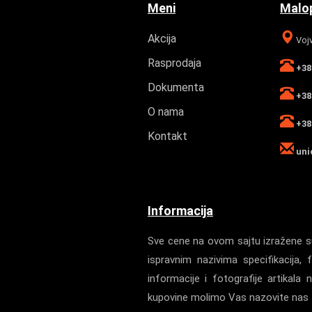
Meni
Malop
Akcija
Vojv
Rasprodaja
+381
Dokumenta
+381
O nama
+381
Kontakt
uni
Informacija
Sve cene na ovom sajtu izražene su
ispravnim nazivima specifikacij
informacije i fotografije artika
kupovine molimo Vas nazovite nas z