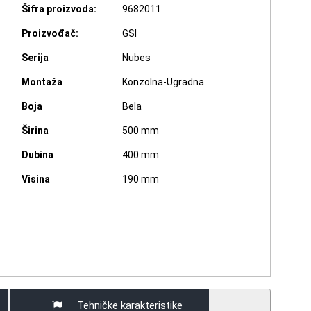
Šifra proizvoda:
9682011
Proizvođač:
GSI
Serija
Nubes
Montaža
Konzolna-Ugradna
Boja
Bela
Širina
500 mm
Dubina
400 mm
Visina
190 mm
Tehničke karakteristike