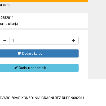
u cenu!
a: 9682011
ba na stanju
Dodaj u korpu
Dodaj u podsetnik
LAVABO 50x40 KONZOLNI/UGRADNI BEZ RUPE 9682011