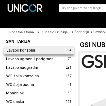
Početna strana
»
Kupatilo i kuhinja
»
Sanitarija
»
Lavabo 
SANITARIJA
GSI NUB
Lavabo konzolni
304
Lavabo ugradni i podgradni
73
Lavabo nadgradni
291
WC šolja konzolna
157
WC šolja podna
41
Monoblok
63
WC daska
111