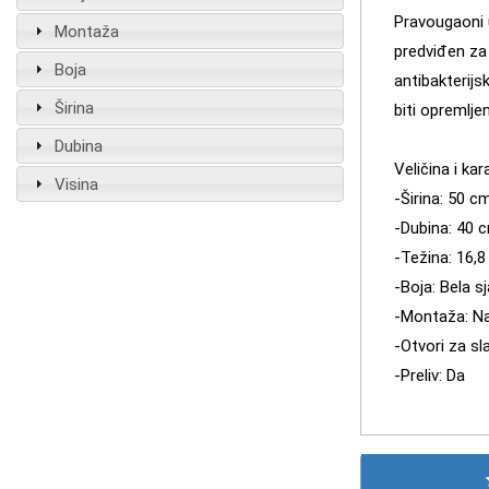
Pravougaoni 
Montaža
predviđen za 
Boja
antibakterij
Širina
biti opreml
Dubina
Veličina i kar
Visina
-Širina: 50 ​​c
-Dubina: 40 
-Težina: 16,8
-Boja: Bela s
-Montaža: Na
-Otvori za sla
-Preliv: Da