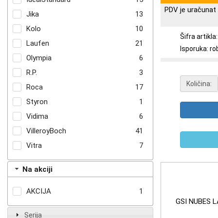
PDV je uračunat 
Jika
13
Kolo
10
Šifra artikl
Laufen
21
Isporuka: ro
Olympia
6
R.P.
3
Količina:
Roca
17
Styron
1
Vidima
6
VilleroyBoch
41
Vitra
7
Na akciji
AKCIJA
1
GSI NUBES 
Serija