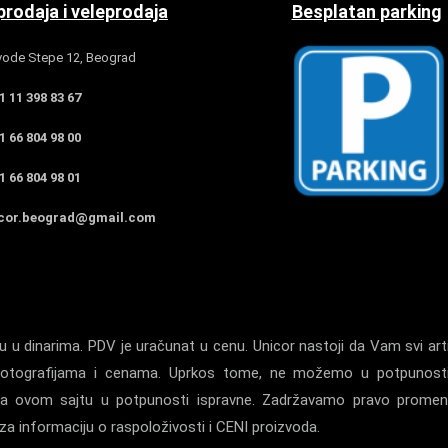
rodaja i veleprodaja
Besplatan parking
ode Stepe 12, Beograd
 11 398 83 67
 66 804 98 00
 66 804 98 01
cor.beograd@gmail.com
 u dinarima. PDV je uračunat u cenu. Unicor nastoji da Vam svi arti
a, fotografijama i cenama. Uprkos tome, ne možemo u potpunost
la na ovom sajtu u potpunosti ispravne. Zadržavamo pravo prome
a informaciju o raspoloživosti i CENI proizvoda.