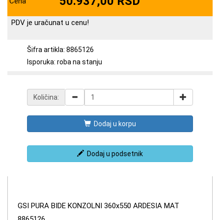
50.937,00 RSD
Cena
PDV je uračunat u cenu!
Šifra artikla: 8865126
Isporuka: roba na stanju
Količina:
Dodaj u korpu
Dodaj u podsetnik
GSI PURA BIDE KONZOLNI 360x550 ARDESIA MAT
8865126