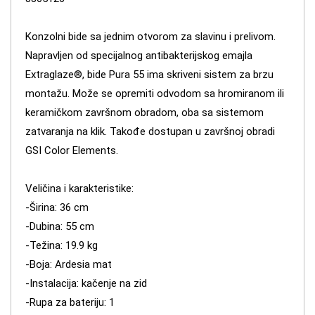
Konzolni bide sa jednim otvorom za slavinu i prelivom.
Napravljen od specijalnog antibakterijskog emajla
Extraglaze®, bide Pura 55 ima skriveni sistem za brzu
montažu. Može se opremiti odvodom sa hromiranom ili
keramičkom završnom obradom, oba sa sistemom
zatvaranja na klik. Takođe dostupan u završnoj obradi
GSI Color Elements.
Veličina i karakteristike:
-Širina: 36 cm
-Dubina: 55 cm
-Težina: 19.9 kg
-Boja: Ardesia mat
-Instalacija: kačenje na zid
-Rupa za bateriju: 1