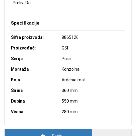
-Preliv: Da
Specifikacije
Šifra proizvoda:
8865126
Proizvođač:
GSI
Serija
Pura
Montaža
Konzolna
Boja
Ardesia mat
Širina
360 mm
Dubina
550 mm
Visina
280 mm