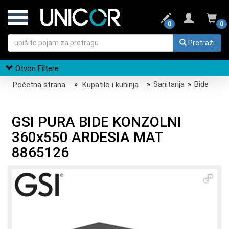
0
0
Pretraži
Otvori Filtere
Početna strana
»
Kupatilo i kuhinja
»
Sanitarija
»
Bide
GSI PURA BIDE KONZOLNI
360x550 ARDESIA MAT
8865126