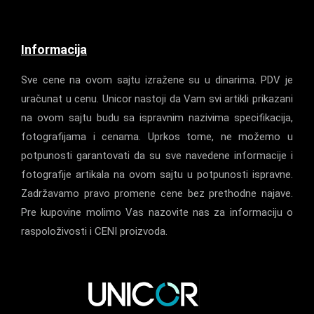
Informacija
Sve cene na ovom sajtu izražene su u dinarima. PDV je
uračunat u cenu. Unicor nastoji da Vam svi artikli prikazani
na ovom sajtu budu sa ispravnim nazivima specifikacija,
fotografijama i cenama. Uprkos tome, ne možemo u
potpunosti garantovati da su sve navedene informacije i
fotografije artikala na ovom sajtu u potpunosti ispravne.
Zadržavamo pravo promene cene bez prethodne najave.
Pre kupovine molimo Vas nazovite nas za informaciju o
raspoloživosti i CENI proizvoda.