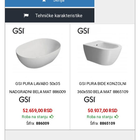
Serija
Tehničke karakteristike
GSI PURA LAVABO 50x35
GSI PURA BIDE KONZOLNI
NADGRADNI BELA MAT 886009
360x550 BELA MAT 8865109
52.659,00 RSD
50.937,00 RSD
Roba na stanju
Roba na stanju
Šifra:
886009
Šifra:
8865109