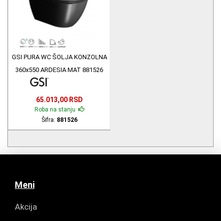
GSI PURA WC ŠOLJA KONZOLNA
360x550 ARDESIA MAT 881526
65.013,00 RSD
Roba na stanju
Šifra:
881526
Meni
Akcija