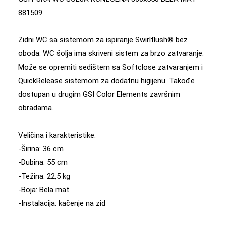
881509
Zidni WC sa sistemom za ispiranje Swirlflush® bez
oboda. WC šolja ima skriveni sistem za brzo zatvaranje.
Može se opremiti sedištem sa Softclose zatvaranjem i
QuickRelease sistemom za dodatnu higijenu. Takođe
dostupan u drugim GSI Color Elements završnim
obradama.
Veličina i karakteristike:
-Širina: 36 cm
-Dubina: 55 cm
-Težina: 22,5 kg
-Boja: Bela mat
-Instalacija: kačenje na zid