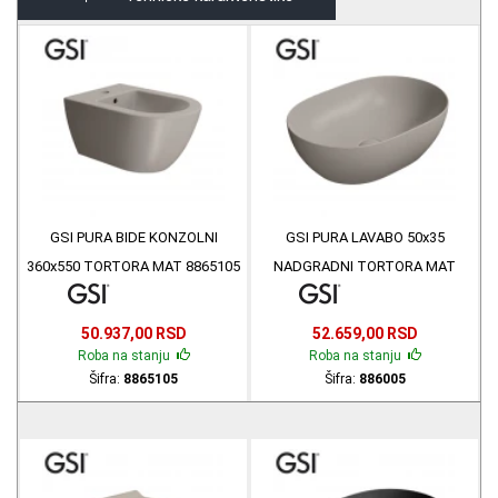
GSI PURA BIDE KONZOLNI
GSI PURA LAVABO 50x35
360x550 TORTORA MAT 8865105
NADGRADNI TORTORA MAT
886005
50.937,00 RSD
52.659,00 RSD
Roba na stanju
Roba na stanju
Šifra:
8865105
Šifra:
886005