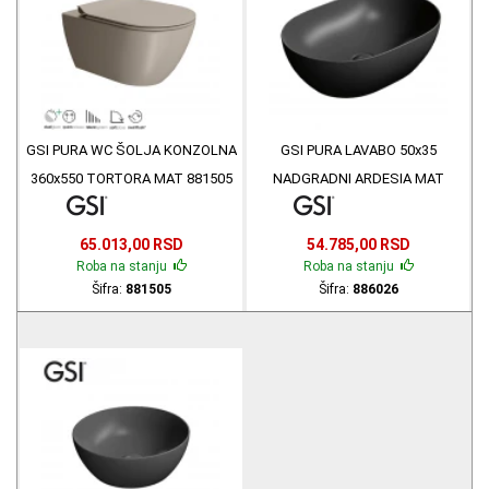
GSI PURA WC ŠOLJA KONZOLNA
GSI PURA LAVABO 50x35
360x550 TORTORA MAT 881505
NADGRADNI ARDESIA MAT
886026
65.013,00 RSD
54.785,00 RSD
Roba na stanju
Roba na stanju
Šifra:
881505
Šifra:
886026