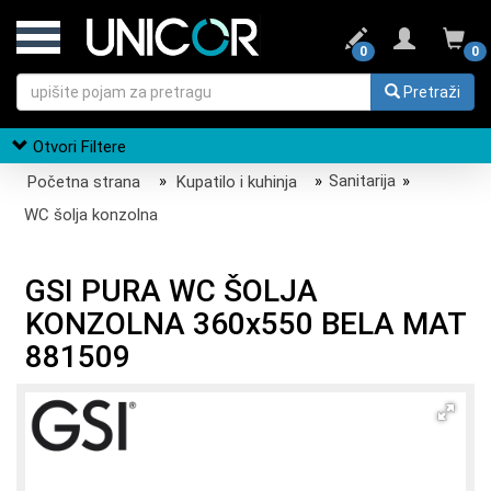
0
0
Pretraži
Otvori Filtere
Početna strana
»
Kupatilo i kuhinja
»
Sanitarija
»
WC šolja konzolna
GSI PURA WC ŠOLJA
KONZOLNA 360x550 BELA MAT
881509