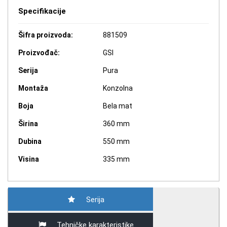
Specifikacije
Šifra proizvoda:
881509
Proizvođač:
GSI
Serija
Pura
Montaža
Konzolna
Boja
Bela mat
Širina
360 mm
Dubina
550 mm
Visina
335 mm
Serija
Tehničke karakteristike