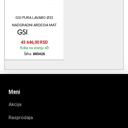
GSI PURA LAVABO Ø32
NADGRADNI ARDESIA MAT
885426
43.646,00 RSD
Roba na stanju
Šifra:
885426
Meni
Akcija
Rasprodaja