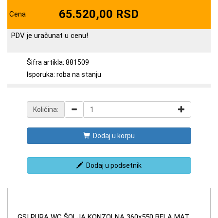
65.520,00 RSD
Cena
PDV je uračunat u cenu!
Šifra artikla: 881509
Isporuka: roba na stanju
Količina:
Dodaj u korpu
Dodaj u podsetnik
GSI PURA WC ŠOLJA KONZOLNA 360x550 BELA MAT