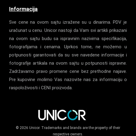
Informacija
Sve cene na ovom sajtu izražene su u dinarima. PDV je
uračunat u cenu. Unicor nastoji da Vam svi artikli prikazani
na ovom sajtu budu sa ispravnim nazivima specifikacija,
fotografijama i cenama. Uprkos tome, ne možemo u
potpunosti garantovati da su sve navedene informacije i
fotografije artikala na ovom sajtu u potpunosti ispravne.
Zadržavamo pravo promene cene bez prethodne najave.
Pre kupovine molimo Vas nazovite nas za informaciju o
raspoloživosti i CENI proizvoda.
© 2026 Unicor. Trademarks and brands are the property of their
respective owners.