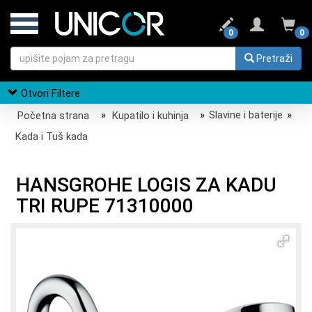
0
0
Pretraži
Otvori Filtere
Početna strana
»
Kupatilo i kuhinja
»
Slavine i baterije
»
Kada i Tuš kada
HANSGROHE LOGIS ZA KADU
TRI RUPE 71310000