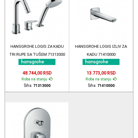
HANSGROHE LOGIS ZA KADU
HANSGROHE LOGIS IZLIV ZA
TRI RUPE SA TUŠEM 71313000
KADU 71410000
48.744,00 RSD
13.773,00 RSD
Roba na stanju
Roba na stanju
Šifra:
71313000
Šifra:
71410000