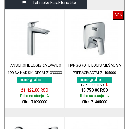
Tehničke karakteristike
ŠOK
HANSGROHE LOGIS ZA LAVABO
HANSGROHE LOGIS MEŠAČ SA
190 SA NADSKLOPOM 71090000
PREBACIVAČEM 71405000
17.500,00 RSD
21.122,00 RSD
15.750,00 RSD
Roba na stanju
Roba na stanju
Šifra:
71090000
Šifra:
71405000