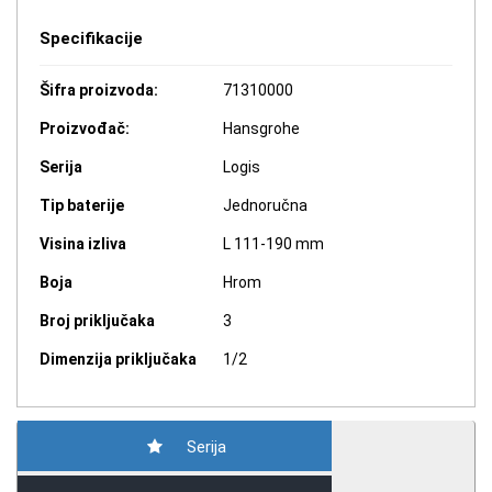
Specifikacije
Šifra proizvoda:
71310000
Proizvođač:
Hansgrohe
Serija
Logis
Tip baterije
Jednoručna
Visina izliva
L 111-190 mm
Boja
Hrom
Broj priključaka
3
Dimenzija priključaka
1/2
Serija