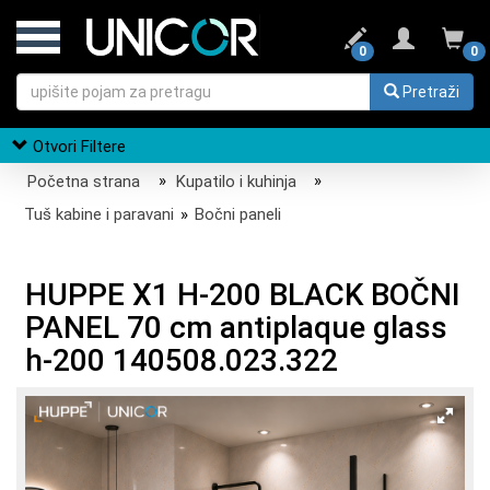
0
0
Pretraži
Otvori Filtere
Početna strana
»
Kupatilo i kuhinja
»
Tuš kabine i paravani
»
Bočni paneli
HUPPE X1 H-200 BLACK BOČNI
PANEL 70 cm antiplaque glass
h-200 140508.023.322