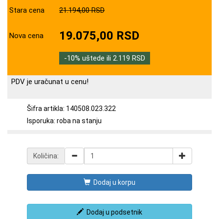
Stara cena
21.194,00 RSD
19.075,00 RSD
Nova cena
-10% uštede ili 2.119 RSD
PDV je uračunat u cenu!
Šifra artikla: 140508.023.322
Isporuka: roba na stanju
Količina:
Dodaj u korpu
Dodaj u podsetnik