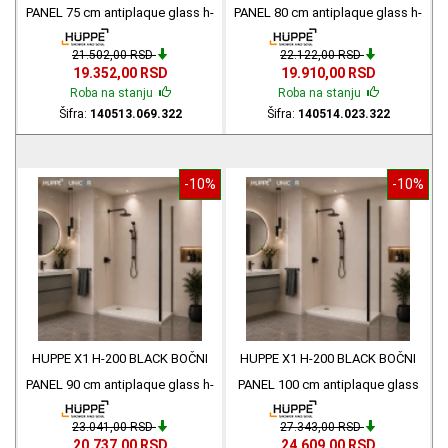
PANEL 75 cm antiplaque glass h-
PANEL 80 cm antiplaque glass h-
200 140513.023.322
200 140514.023.322
21.502,00 RSD
22.122,00 RSD
19.352,00 RSD
19.910,00 RSD
Roba na stanju
Roba na stanju
Šifra:
140513.069.322
Šifra:
140514.023.322
-10%
-10%
HUPPE X1 H-200 BLACK BOČNI
HUPPE X1 H-200 BLACK BOČNI
PANEL 90 cm antiplaque glass h-
PANEL 100 cm antiplaque glass
200 140515.023.322
h-200 140512.023.322
23.041,00 RSD
27.343,00 RSD
20.737,00 RSD
24.609,00 RSD