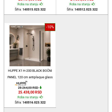
Roba na stanju
Roba na stanju
Šifra:
140515.023.322
Šifra:
140512.023.322
-10%
HUPPE X1 H-200 BLACK BOČNI
PANEL 120 cm antiplaque glass
h-200 140516.023.322
28.264,00 RSD
25.438,00 RSD
Roba na stanju
Šifra:
140516.023.322