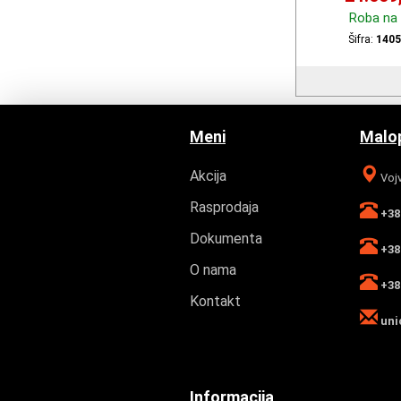
Roba na 
Šifra:
1405
Meni
Malop
Akcija
Vojv
Rasprodaja
+381
Dokumenta
+381
O nama
+381
Kontakt
uni
Informacija