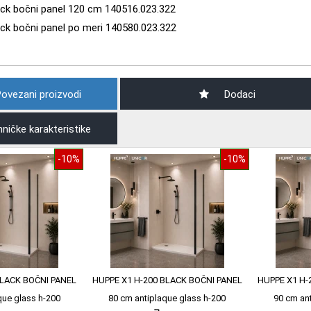
ck bočni panel 120 cm 140516.023.322
ck bočni panel po meri 140580.023.322
ovezani proizvodi
Dodaci
ničke karakteristike
-10%
-10%
BLACK BOČNI PANEL
HUPPE X1 H-200 BLACK BOČNI PANEL
HUPPE X1 H-
que glass h-200
80 cm antiplaque glass h-200
90 cm an