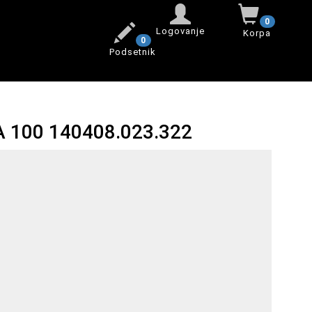
0
Logovanje
Korpa
0
Podsetnik
 100 140408.023.322