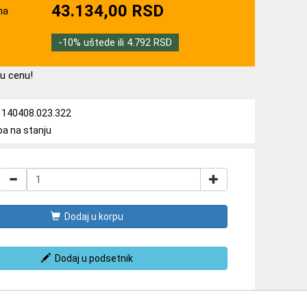
43.134,00 RSD
na
-10% uštede ili 4.792 RSD
u cenu!
a: 140408.023.322
ba na stanju
Dodaj u korpu
Dodaj u podsetnik