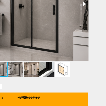
na
47.926,00 RSD