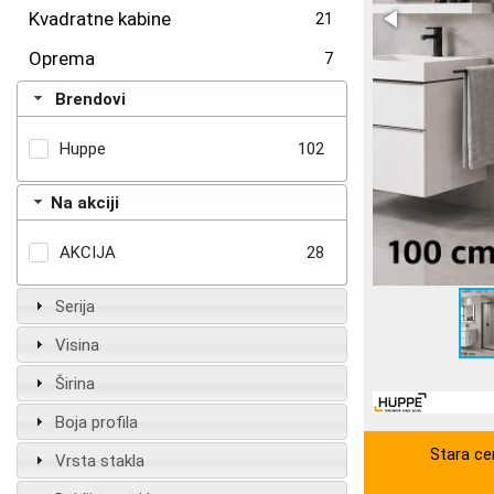
Kvadratne kabine
21
Oprema
7
Brendovi
Huppe
102
Na akciji
AKCIJA
28
Serija
Visina
Širina
Boja profila
Stara ce
Vrsta stakla