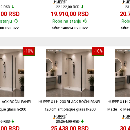
.023.322
140514.023.322
14
00 RSD
22.122,00 RSD
23
,00 RSD
19.910,00 RSD
20.
stanju
Roba na stanju
Roba
08.023.322
Šifra:
140514.023.322
Šifra
-10%
-10%
BLACK BOČNI PANEL
HUPPE X1 H-200 BLACK BOČNI PANEL
HUPPE X1 H-
que glass h-200
120 cm antiplaque glass h-200
Made To Meas
.023.322
140516.023.322
200 
00 RSD
28.264,00 RSD
,00 RSD
25.438,00 RSD
30.