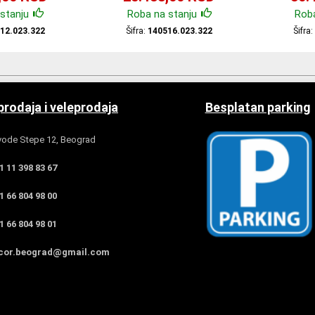
stanju
Roba na stanju
Roba
12.023.322
Šifra:
140516.023.322
Šifra
rodaja i veleprodaja
Besplatan parking
ode Stepe 12, Beograd
 11 398 83 67
 66 804 98 00
 66 804 98 01
cor.beograd@gmail.com