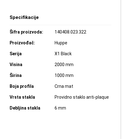
Specifikacije
Šifra proizvoda:
140408.023.322
Proizvođač:
Huppe
Serija
X1 Black
Visina
2000 mm
Širina
1000 mm
Boja profila
Crna mat
Vrsta stakla
Providno staklo anti-plaque
Debljina stakla
6 mm