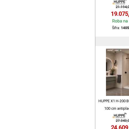
140508
21.194,
19.075
Roba na 
Šifra:
1405
HUPPE X1 H-200 
100 cm antipla
140512
27.343,
24.609