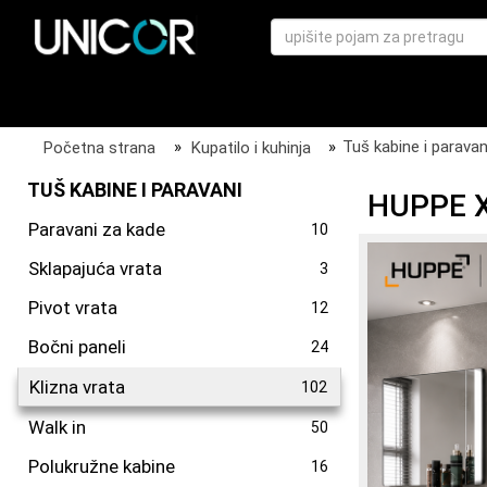
Početna strana
»
Kupatilo i kuhinja
»
Tuš kabine i paravan
TUŠ KABINE I PARAVANI
HUPPE X
Paravani za kade
10
Sklapajuća vrata
3
Pivot vrata
12
Bočni paneli
24
Klizna vrata
102
Walk in
50
Polukružne kabine
16