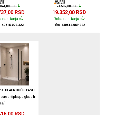
0515.023.322
140513.023.322
.041,00 RSD
21.502,00 RSD
737,00 RSD
19.352,00 RSD
 na stanju
Roba na stanju
:
140515.023.322
Šifra:
140513.069.322
200 BLACK BOČNI PANEL
ure antiplaque glass h-
140580.023.322
416,00 RSD