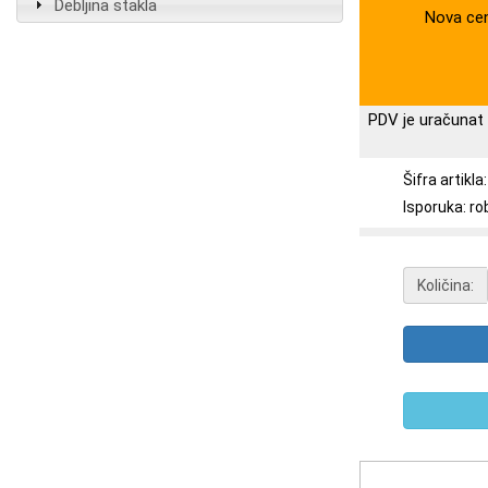
Debljina stakla
Nova ce
PDV je uračunat 
Šifra artikl
Isporuka: ro
Količina: