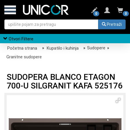
0
0
Pretraži
Otvori Filtere
Početna strana
»
Kupatilo i kuhinja
»
Sudopere
»
Granitne sudopere
SUDOPERA BLANCO ETAGON
700-U SILGRANIT KAFA 525176