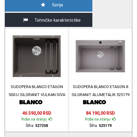
Serija
Tehničke karakteristike
SUDOPERA BLANCO ETAGON
SUDOPERA BLANCO ETAGON 8
500-U SILGRANIT VULKAN SIVA
SILGRANIT ALUMETALIK 525179
527258
46.590,00 RSD
84.190,00 RSD
Roba na stanju
Roba na stanju
Šifra:
527258
Šifra:
525179