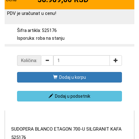
PDV je uračunat u cenu!
Šifra artikla: 525176
Isporuka: roba na stanju
Količina:
Dodaj u korpu
Dodaj u podsetnik
SUDOPERA BLANCO ETAGON 700-U SILGRANIT KAFA
525176