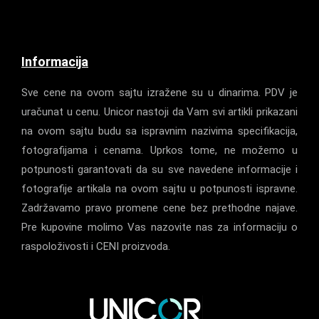
Informacija
Sve cene na ovom sajtu izražene su u dinarima. PDV je
uračunat u cenu. Unicor nastoji da Vam svi artikli prikazani
na ovom sajtu budu sa ispravnim nazivima specifikacija,
fotografijama i cenama. Uprkos tome, ne možemo u
potpunosti garantovati da su sve navedene informacije i
fotografije artikala na ovom sajtu u potpunosti ispravne.
Zadržavamo pravo promene cene bez prethodne najave.
Pre kupovine molimo Vas nazovite nas za informaciju o
raspoloživosti i CENI proizvoda.