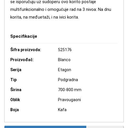
se isporučuju uz sudoperu ovo korito postaje
multifunkcionalno i omogućuje rad na 3 nivoa: Na dnu
korita, na međuetaži, i na ivici korita.
Specifikacije
Šifra proizvoda:
525176
Proizvođač:
Blanco
Serija
Etagon
Tip
Podgradna
Širina
700-800 mm
Oblik
Pravougaoni
Boja
Kafa