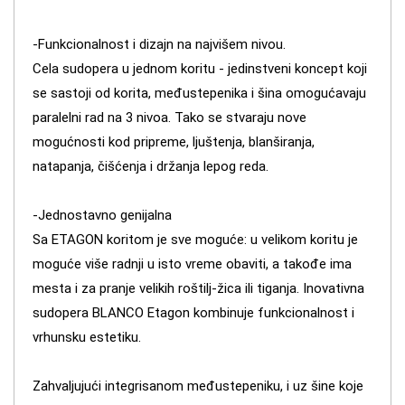
-Funkcionalnost i dizajn na najvišem nivou.
Cela sudopera u jednom koritu - jedinstveni koncept koji
se sastoji od korita, međustepenika i šina omogućavaju
paralelni rad na 3 nivoa. Tako se stvaraju nove
mogućnosti kod pripreme, ljuštenja, blanširanja,
natapanja, čišćenja i držanja lepog reda.
-Jednostavno genijalna
Sa ETAGON koritom je sve moguće: u velikom koritu je
moguće više radnji u isto vreme obaviti, a takođe ima
mesta i za pranje velikih roštilj-žica ili tiganja. Inovativna
sudopera BLANCO Etagon kombinuje funkcionalnost i
vrhunsku estetiku.
Zahvaljujući integrisanom međustepeniku, i uz šine koje