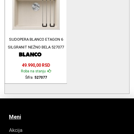
SUDOPERA BLANCO ETAGON 6
SILGRANIT NEŽNO BELA 527077
49.990,00 RSD
Roba na stanju
Šifra:
527077
Meni
Akcija