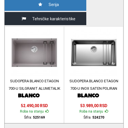
Serija
Tehničke karakteristike
SUDOPERA BLANCO ETAGON
SUDOPERA BLANCO ETAGON
700-U SILGRANIT ALUMETALIK
700-U INOX SATEN POLIRAN
525169
524270
52.490,00 RSD
53.989,00 RSD
Roba na stanju
Roba na stanju
Šifra:
525169
Šifra:
524270