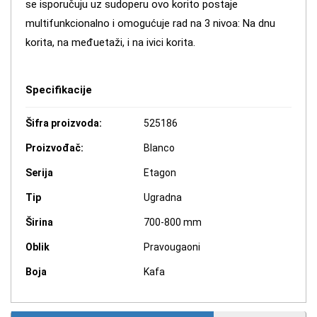
se isporučuju uz sudoperu ovo korito postaje
multifunkcionalno i omogućuje rad na 3 nivoa: Na dnu
korita, na međuetaži, i na ivici korita.
Specifikacije
Šifra proizvoda:
525186
Proizvođač:
Blanco
Serija
Etagon
Tip
Ugradna
Širina
700-800 mm
Oblik
Pravougaoni
Boja
Kafa