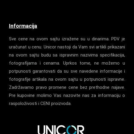
Informacija
Sve cene na ovom sajtu izražene su u dinarima. PDV je
uračunat u cenu. Unicor nastoji da Vam svi artikli prikazani
na ovom sajtu budu sa ispravnim nazivima specifikacija,
fotografijama i cenama. Uprkos tome, ne možemo u
potpunosti garantovati da su sve navedene informacije i
fotografije artikala na ovom sajtu u potpunosti ispravne.
Zadržavamo pravo promene cene bez prethodne najave.
Pre kupovine molimo Vas nazovite nas za informaciju o
raspoloživosti i CENI proizvoda.