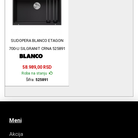
SUDOPERA BLANCO ETAGON
700-U SILGRANIT CRNA 525891
58.989,00 RSD
Roba na stanju
Šifra:
525891
Meni
Akcija