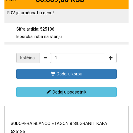
PDV je uračunat u cenu!
Šifra artikla: 525186
Isporuka: roba na stanju
Količina:
Dodaj u korpu
Dodaj u podsetnik
SUDOPERA BLANCO ETAGON 8 SILGRANIT KAFA
525186