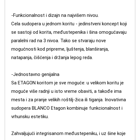
-Funkcionalnost i dizajn na najvišem nivou.
Cela sudopera u jednom koritu - jedinstveni koncept koji
se sastoji od korita, međustepenika i šina omogućavaju
paralelni rad na 3 nivoa. Tako se stvaraju nove
mogućnosti kod pripreme, ljuštenja, blanširanja,
natapanja, čišćenja i držanja lepog reda.
-Jednostavno genijalna
Sa ETAGON koritom je sve moguće: u velikom koritu je
moguće više radnji u isto vreme obaviti, a takođe ima
mesta i za pranje velikih roštilj-žica ili tiganja. Inovativna
sudopera BLANCO Etagon kombinuje funkcionalnost i
vrhunsku estetiku.
Zahvaljujući integrisanom međustepeniku, i uz šine koje