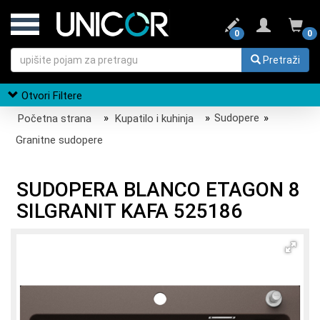
0
0
Pretraži
Otvori Filtere
Početna strana
»
Kupatilo i kuhinja
»
Sudopere
»
Granitne sudopere
SUDOPERA BLANCO ETAGON 8
SILGRANIT KAFA 525186